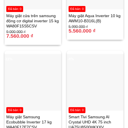
Đã bán: 0
Đã bán: 0
Máy giặt cửa trên samsung
Máy giặt Aqua Inverter 10 kg
động cơ digital inverter 15 kg
AWM10-B316L(B)
WA80F15S5CSV
Giá
Giá
5.990.000
₫
gốc
hiện
5.560.000
₫
Giá
Giá
9.000.000
₫
là:
tại
gốc
hiện
7.560.000
₫
5.990.000 ₫.
là:
là:
tại
5.560.000 ₫.
9.000.000 ₫.
là:
7.560.000 ₫.
-11%
-9%
Bếp từ đôi Comfee CIH-40DHE Hiệu Suất Mạnh Mẽ Với
IGBT Công Nghệ Đức
Đã bán: 0
Đã bán: 0
Máy giặt Samsung
Smart Tivi Samsung AI
Bếp từ đôi Comfee CIH-40DHE sử dụng
IGBT Infineon
Ecobubble Inverter 17 kg
Crystal UHD 4K 75 inch
Technology AG
– thương hiệu bán dẫn hàng đầu từ Đức,
WA40F17E7CSV
UA75U8500HKXXV