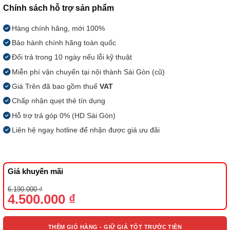
Chính sách hỗ trợ sản phẩm
Hàng chính hãng, mới 100%
Bảo hành chính hãng toàn quốc
Đổi trả trong 10 ngày nếu lỗi kỹ thuật
Miễn phí vận chuyển tại nội thành Sài Gòn (cũ)
Giá Trên đã bao gồm thuế
VAT
Chấp nhận quẹt thẻ tín dụng
Hỗ trợ trả góp 0% (HD Sài Gòn)
Liên hệ ngay hotline để nhận được giá ưu đãi
Giá khuyến mãi
Giá
Giá
6.190.000
₫
gốc
hiện
4.500.000
₫
là:
tại
6.190.000 ₫.
là:
4.500.000 ₫.
THÊM GIỎ HÀNG - GIỮ GIÁ TỐT TRƯỚC TIÊN