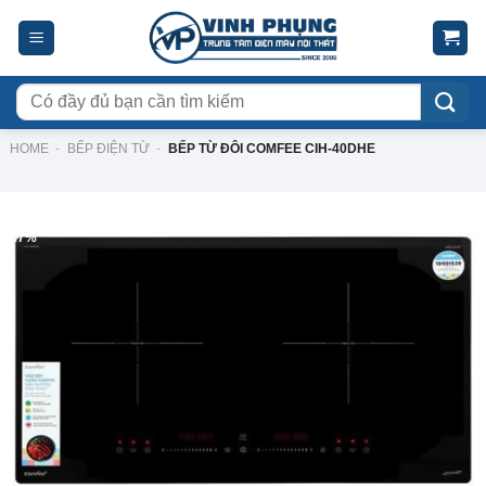
Skip
to
content
Tìm
kiếm:
HOME
-
BẾP ĐIỆN TỪ
-
BẾP TỪ ĐÔI COMFEE CIH-40DHE
-27%