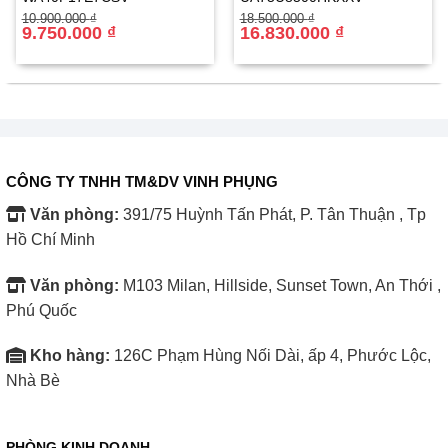
Giá
Giá
Giá
Giá
10.900.000
₫
18.500.000
₫
giúp:
gốc
hiện
9.750.000
₫
gốc
hiện
16.830.000
₫
là:
tại
là:
tại
10.900.000 ₫.
là:
18.500.000 ₫.
là:
Tăng độ bền
gấp đôi so với bếp thông thường.
9.750.000 ₫.
16.830.000 ₫.
Phản hồi nhanh nhạy
, giúp kiểm soát dòng điện tối ưu.
Tối ưu hóa hiệu suất mâm nấu
, đảm bảo
nấu ăn nhanh
hơn, tiết kiệm điện năng hơn
.
CÔNG TY TNHH TM&DV VINH PHỤNG
Văn phòng:
391/75 Huỳnh Tấn Phát, P. Tân Thuận , Tp
Hồ Chí Minh
Văn phòng:
M103 Milan, Hillside, Sunset Town, An Thới ,
Phú Quốc
Kho hàng:
126C Phạm Hùng Nối Dài, ấp 4, Phước Lộc,
Nhà Bè
PHÒNG KINH DOANH