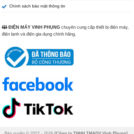
Chính sách bảo mật thông tin
ĐIỆN MÁY VINH PHỤNG
chuyên cung cấp thiết bị điện máy,
điện lạnh và điện gia dụng chính hãng.
Bếp từ đôi Comfee CIH-40DHE Mâm Từ Lõi Kép – Hiệu
Suất Gia Nhiệt Cao
Bếp từ được trang bị
mâm từ lõi kép cao cấp
, giúp:
Bản quyền © 2022 - 2026
[Công ty TNHH TM&DV Vinh Phụng]