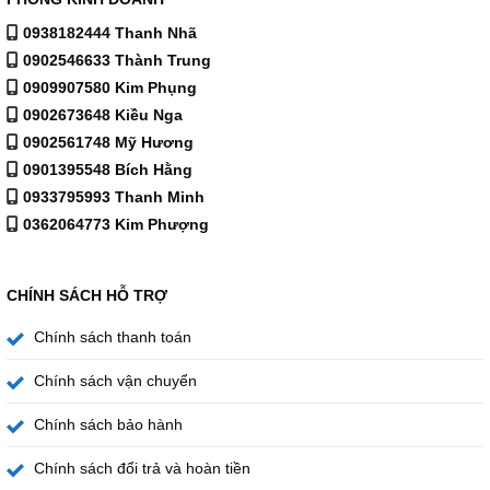
0938182444 Thanh Nhã
0902546633 Thành Trung
0909907580 Kim Phụng
0902673648 Kiều Nga
0902561748 Mỹ Hương
0901395548 Bích Hằng
0933795993 Thanh Minh
Bếp từ đôi Comfee CIH-40DHE Chế Độ Đun Liêu Riu – Món
0362064773 Kim Phượng
Kho Thấm Gia Vị
Với khả năng
duy trì nhiệt độ ổn định ở mức công suất
CHÍNH SÁCH HỖ TRỢ
thấp
, bếp từ Comfee CIH-40DHE giúp món
hầm, kho
mềm mịn, thấm đều gia vị
, mang đến trải nghiệm ẩm thực
Chính sách thanh toán
trọn vẹn mà vẫn tiết kiệm năng lượng.
Chính sách vận chuyển
Chính sách bảo hành
Chính sách đổi trả và hoàn tiền