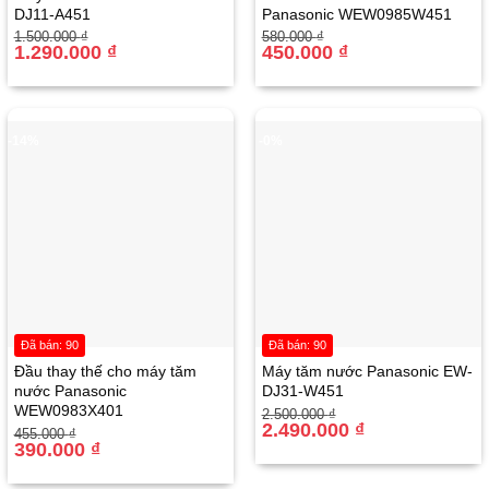
DJ11-A451
Panasonic WEW0985W451
Giá
Giá
Giá
Giá
1.500.000
₫
580.000
₫
gốc
hiện
1.290.000
₫
gốc
hiện
450.000
₫
là:
tại
là:
tại
1.500.000 ₫.
là:
580.000 ₫.
là:
1.290.000 ₫.
450.000 ₫.
-14%
-0%
Đã bán: 90
Đã bán: 90
Đầu thay thế cho máy tăm
Máy tăm nước Panasonic EW-
nước Panasonic
DJ31-W451
WEW0983X401
Giá
Giá
2.500.000
₫
gốc
hiện
2.490.000
₫
Giá
Giá
455.000
₫
là:
tại
gốc
hiện
390.000
₫
2.500.000 ₫.
là:
là:
tại
2.490.000 ₫.
455.000 ₫.
là: