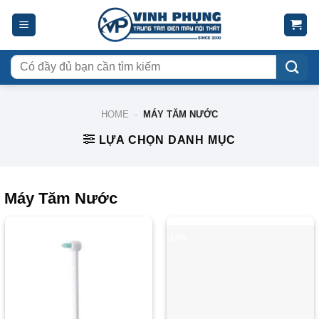
Skip
to
content
Tìm
kiếm:
HOME
-
MÁY TĂM NƯỚC
LỰA CHỌN DANH MỤC
Máy Tăm Nước
-30%
-14%