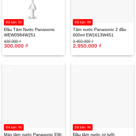
Đã bán: 89
Đã bán: 89
Đầu Tăm Nước Panasonic
Tăm nước Panasonic 2 đầu
WEW0984W251
600ml EW1613W451
Giá
Giá
Giá
Giá
430.000
₫
3.450.000
₫
gốc
hiện
300.000
₫
gốc
hiện
2.950.000
₫
là:
tại
là:
tại
430.000 ₫.
là:
3.450.000 ₫.
là:
300.000 ₫.
2.950.000 ₫.
-14%
-22%
Đã bán: 90
Đã bán: 90
Máy tăm nước Panasonic EW-
Đầu tăm nước rơ lưỡi