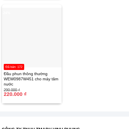
390.000 ₫.
-24%
Đã bán: 172
Đầu phun thông thường
WEW0987W451 cho máy tăm
nước
Giá
Giá
290.000
₫
gốc
hiện
220.000
₫
là:
tại
290.000 ₫.
là:
220.000 ₫.