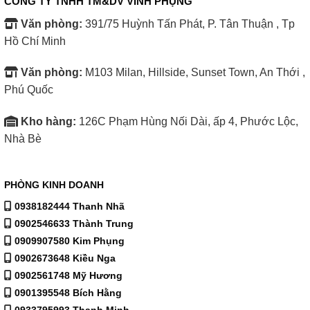
CÔNG TY TNHH TM&DV VINH PHỤNG
Văn phòng:
391/75 Huỳnh Tấn Phát, P. Tân Thuận , Tp
Hồ Chí Minh
Văn phòng:
M103 Milan, Hillside, Sunset Town, An Thới ,
Phú Quốc
Kho hàng:
126C Phạm Hùng Nối Dài, ấp 4, Phước Lộc,
Nhà Bè
PHÒNG KINH DOANH
0938182444 Thanh Nhã
0902546633 Thành Trung
0909907580 Kim Phụng
0902673648 Kiều Nga
0902561748 Mỹ Hương
0901395548 Bích Hằng
0933795993 Thanh Minh