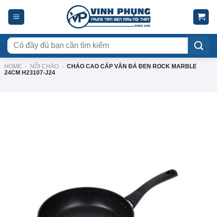
Skip
to
content
Tìm
kiếm:
HOME
-
NỒI CHẢO
-
CHẢO CAO CẤP VÂN ĐÁ ĐEN ROCK MARBLE
24CM H23107-J24