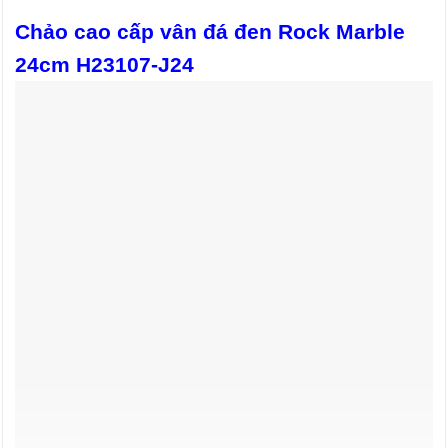
Chảo cao cấp vân đá đen Rock Marble
24cm H23107-J24