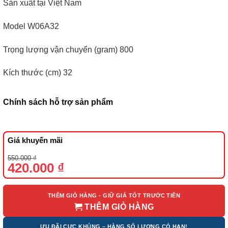
Sản xuất tại Việt Nam
Model W06A32
Trọng lượng vận chuyển (gram) 800
Kích thước (cm) 32
Chính sách hỗ trợ sản phẩm
Giá khuyến mãi
Giá
Giá
550.000
₫
gốc
hiện
420.000
₫
là:
tại
550.000 ₫.
là:
420.000 ₫.
THÊM GIỎ HÀNG - GIỮ GIÁ TỐT TRƯỚC TIÊN
THÊM GIỎ HÀNG
ƯU ĐÃI CỰC KHỦNG – HÀNG SỐ LƯỢNG CÓ HẠN!