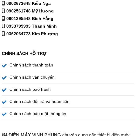
đảm bảo độ ngon cho bữa ăn.
0902673648 Kiều Nga
0902561748 Mỹ Hương
0901395548 Bích Hằng
0933795993 Thanh Minh
0362064773 Kim Phượng
CHÍNH SÁCH HỖ TRỢ
Chính sách thanh toán
Chính sách vận chuyển
Chính sách bảo hành
Chính sách đổi trả và hoàn tiền
Chính sách bảo mật thông tin
ĐIỆN MÁY VINH PHỤNG
chuyên cung cấp thiết bị điện máy,