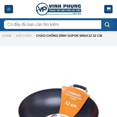
Skip
to
content
Tìm
kiếm:
HOME
-
NỒI CHẢO
-
CHẢO CHỐNG DÍNH SUPOR W06A32 32 CM
-24%