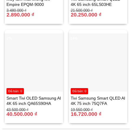
Empire EPQM-9000
4K 65 inch 65LS03HE
Giá
Giá
Giá
Giá
3.480.000
₫
21.500.000
₫
gốc
hiện
2.890.000
₫
gốc
hiện
20.250.000
₫
là:
tại
là:
tại
3.480.000 ₫.
là:
21.500.000 ₫.
là:
2.890.000 ₫.
20.250.000 ₫.
-7%
-14%
Đã bán: 0
Đã bán: 0
Smart Tivi OLED Samsung AI
Tivi Samsung Smart QLED AI
Tính năng nổi bật của Chảo Chống Dính Supor
4K 65 inch QA65S90HA
4K 75 inch 75Q7FA
Giá
Giá
Giá
Giá
43.500.000
₫
19.550.000
₫
W06A32 32 cm
gốc
hiện
40.500.000
₫
gốc
hiện
16.720.000
₫
là:
tại
là:
tại
43.500.000 ₫.
là:
19.550.000 ₫.
là:
Tay cầm cách nhiệt
40.500.000 ₫.
16.720.000 ₫.