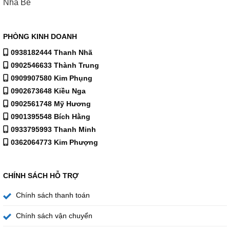
Nhà Bè
PHÒNG KINH DOANH
0938182444 Thanh Nhã
0902546633 Thành Trung
0909907580 Kim Phụng
0902673648 Kiều Nga
0902561748 Mỹ Hương
0901395548 Bích Hằng
0933795993 Thanh Minh
0362064773 Kim Phượng
CHÍNH SÁCH HỖ TRỢ
Chính sách thanh toán
Chính sách vận chuyển