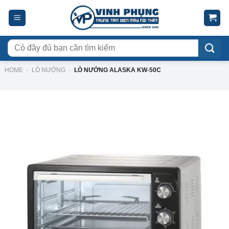
Skip
to
content
Tìm
kiếm:
HOME
-
LÒ NƯỚNG
-
LÒ NƯỚNG ALASKA KW-50C
-36%