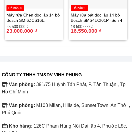
giúp bạn dễ dàng điều chỉnh nhiệt độ cho phù hợp với món
ăn.
Đã bán: 0
Đã bán: 0
Máy rửa Chén độc lập 14 bộ
Máy rửa bát độc lập 14 bộ
Bosch SMI6ZCS16E
Bosch SMS4ECI01P -Seri 4
Tay cầm inox chống nóng:
Tay cầm trên cửa lò giúp bạn
Giá
Giá
Giá
Giá
25.500.000
₫
18.500.000
₫
dễ dàng mở đóng mà không lo bị bỏng.
gốc
hiện
23.000.000
₫
gốc
hiện
16.550.000
₫
là:
tại
là:
tại
25.500.000 ₫.
là:
18.500.000 ₫.
là:
23.000.000 ₫.
16.550.000 ₫.
Bảng điều chỉnh cơ xoay:
Lò được trang bị các nút điều
chỉnh nhiệt độ, thời gian và chế độ nướng dễ dàng với núm
xoay, mang đến sự tiện lợi cho người dùng.
Chân đế chống trượt:
Lò có 4 chân nhỏ giúp tạo khoảng
CÔNG TY TNHH TM&DV VINH PHỤNG
cách an toàn với mặt phẳng và tránh chập điện khi sử
Văn phòng:
391/75 Huỳnh Tấn Phát, P. Tân Thuận , Tp
dụng.
Hồ Chí Minh
Văn phòng:
M103 Milan, Hillside, Sunset Town, An Thới ,
Phú Quốc
Kho hàng:
126C Phạm Hùng Nối Dài, ấp 4, Phước Lộc,