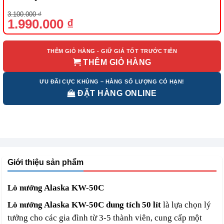
Giá
Giá
3.100.000
₫
gốc
hiện
1.990.000
₫
là:
tại
3.100.000 ₫.
là:
1.990.000 ₫.
THÊM GIỎ HÀNG - GIỮ GIÁ TỐT TRƯỚC TIÊN
THÊM GIỎ HÀNG
ƯU ĐÃI CỰC KHỦNG – HÀNG SỐ LƯỢNG CÓ HẠN!
ĐẶT HÀNG ONLINE
Giới thiệu sản phẩm
Lò nướng Alaska KW-50C
Lò nướng Alaska KW-50C dung tích 50 lít
là lựa chọn lý
tưởng cho các gia đình từ 3-5 thành viên, cung cấp một