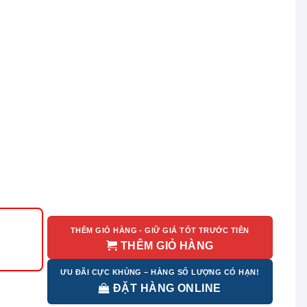
THÊM GIỎ HÀNG - GIỮ GIÁ TỐT TRƯỚC TIÊN
THÊM GIỎ HÀNG
ƯU ĐÃI CỰC KHỦNG – HÀNG SỐ LƯỢNG CÓ HẠN!
ĐẶT HÀNG ONLINE