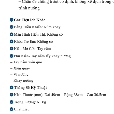
– Chân đế chống trượt cố định, không xê dịch trong 
trình nướng
Các Tiện Ích Khác
Bảng Điều Khiển: Núm xoay
Màn Hình Hiển Thị: Không có
Khóa Trẻ Em: Không có
Kiểu Mở Cửa: Tay cầm
Phụ Kiện- Tay nắm lấy khay nướng
– Tay nắm xiên que
– Xiên quay
– Vỉ nướng
– Khay nướng
Thông Số Kỹ Thuật
Kích Thước (mm): Dài 49cm – Rộng 38cm – Cao 30.5cm
Trọng Lượng: 6.1kg
Chất Liệu