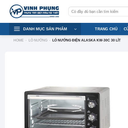
Skip
Tìm
to
kiếm:
content
DANH MỤC SẢN PHẨM
TRANG CHỦ
C
HOME
-
LÒ NƯỚNG
-
LÒ NƯỚNG ĐIỆN ALASKA KW-30C 30 LÍT
-32%