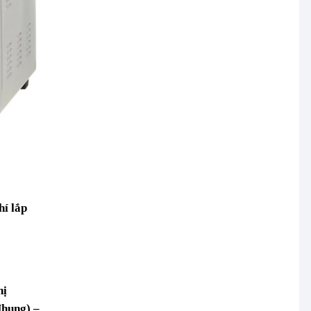
hí lắp
hị
Nhung) –