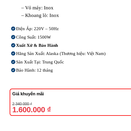
– Vỏ máy: Inox
– Khoang lò: Inox
Điện Áp: 220V – 50Hz
Công Suất: 1500W
Xuất Xứ & Bảo Hành
Hãng Sản Xuất: Alaska (Thương hiệu: Việt Nam)
Sản Xuất Tại: Trung Quốc
Bảo Hành: 12 tháng
Giá khuyến mãi
Giá
Giá
2.340.000
₫
gốc
hiện
1.600.000
₫
là:
tại
2.340.000 ₫.
là:
1.600.000 ₫.