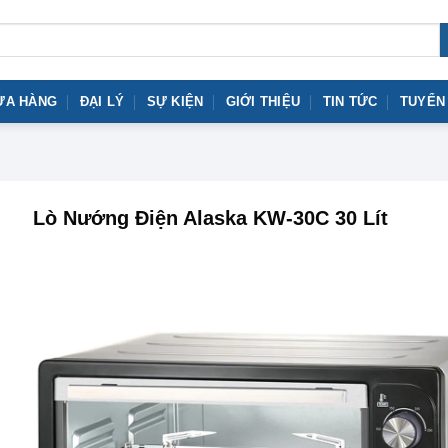
ỬA HÀNG
ĐẠI LÝ
SỰ KIỆN
GIỚI THIỆU
TIN TỨC
TUYỂN
Lò Nướng Điện Alaska KW-30C 30 Lít