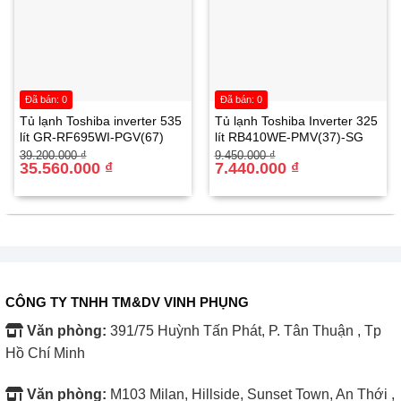
Đã bán: 0
Đã bán: 0
Tiện ích
Tủ lạnh Toshiba inverter 535
Tủ lạnh Toshiba Inverter 325
lít GR-RF695WI-PGV(67)
lít RB410WE-PMV(37)-SG
Không tạo khói khi nướng, giúp không gian bếp luôn
Giá
Giá
Giá
Giá
39.200.000
₫
9.450.000
₫
gốc
hiện
35.560.000
₫
gốc
hiện
7.440.000
₫
sạch sẽ và không bị ám mùi.
là:
tại
là:
tại
39.200.000 ₫.
là:
9.450.000 ₫.
là:
35.560.000 ₫.
7.440.000 ₫.
Chân đế chống trượt giúp lò đứng vững khi hoạt động.
Khoang lò rộng rãi có thể nướng nguyên con gà mà
không cần chặt nhỏ.
CÔNG TY TNHH TM&DV VINH PHỤNG
Phụ kiện đi kèm đầy đủ gồm tay nắm khay nướng, xiên
Văn phòng:
391/75 Huỳnh Tấn Phát, P. Tân Thuận , Tp
quay, vỉ nướng và khay nướng, hỗ trợ người dùng tối đa
Hồ Chí Minh
khi chế biến món ăn.
Văn phòng:
M103 Milan, Hillside, Sunset Town, An Thới ,