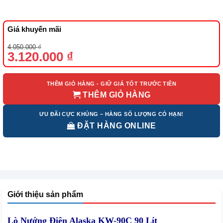
Giá khuyến mãi
Giá
Giá
4.050.000
₫
gốc
hiện
3.120.000
₫
là:
tại
4.050.000 ₫.
là:
3.120.000 ₫.
THÊM GIỎ HÀNG - GIỮ GIÁ TỐT TRƯỚC TIÊN
THÊM GIỎ HÀNG
ƯU ĐÃI CỰC KHỦNG – HÀNG SỐ LƯỢNG CÓ HẠN!
ĐẶT HÀNG ONLINE
Giới thiệu sản phẩm
Lò Nướng Điện Alaska KW-90C 90 Lít