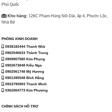
Phú Quốc
Kho hàng:
126C Phạm Hùng Nối Dài, ấp 4, Phước Lộc,
Nhà Bè
PHÒNG KINH DOANH
0938182444 Thanh Nhã
0902546633 Thành Trung
Lò nướng điện Alaska KW-90C 90 lít là sự kết hợp hoàn
0909907580 Kim Phụng
0902673648 Kiều Nga
hảo giữa công nghệ hiện đại, thiết kế tinh tế và hiệu
0902561748 Mỹ Hương
năng cao, mang lại sự tiện lợi và trải nghiệm tuyệt vời
0901395548 Bích Hằng
cho người nội trợ. Nếu bạn cần thêm thông tin về giá cả
0933795993 Thanh Minh
hoặc cách lắp đặt lò nướng, mình rất sẵn sàng hỗ trợ!
0362064773 Kim Phượng
CHÍNH SÁCH HỖ TRỢ