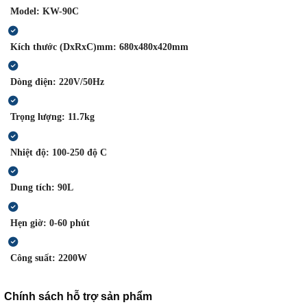
KW-90C
Model:
680x480x420mm
Kích thước (DxRxC)mm:
220V/50Hz
Dòng điện:
11.7kg
Trọng lượng:
100-250 độ C
Nhiệt độ:
90L
Dung tích:
0-60 phút
Hẹn giờ:
2200W
Công suất:
Chính sách hỗ trợ sản phẩm