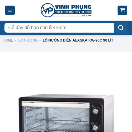
Skip
to
content
Tìm
kiếm:
HOME
-
LÒ NƯỚNG
-
LÒ NƯỚNG ĐIỆN ALASKA KW-90C 90 LÍT
-23%