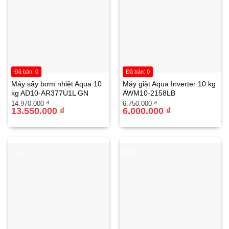
năng một cách linh hoạt và nhanh chóng.
Đã bán: 0
Đã bán: 0
Máy sấy bơm nhiệt Aqua 10
Máy giặt Aqua Inverter 10 kg
kg AD10-AR377U1L GN
AWM10-2158LB
Giá
Giá
Giá
Giá
14.970.000
₫
6.750.000
₫
gốc
hiện
13.550.000
₫
gốc
hiện
6.000.000
₫
là:
tại
là:
tại
14.970.000 ₫.
là:
6.750.000 ₫.
là:
13.550.000 ₫.
6.000.000 ₫.
-7%
-17%