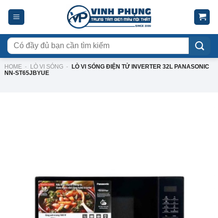
Skip
to
content
Tìm
kiếm:
HOME
-
LÒ VI SÓNG
-
LÒ VI SÓNG ĐIỆN TỬ INVERTER 32L PANASONIC
NN-ST65JBYUE
-15%