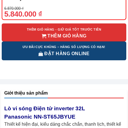
Giá
Giá
6.870.000
₫
gốc
hiện
5.840.000
₫
là:
tại
6.870.000 ₫.
là:
5.840.000 ₫.
THÊM GIỎ HÀNG - GIỮ GIÁ TỐT TRƯỚC TIÊN
THÊM GIỎ HÀNG
ƯU ĐÃI CỰC KHỦNG – HÀNG SỐ LƯỢNG CÓ HẠN!
ĐẶT HÀNG ONLINE
Giới thiệu sản phẩm
Lò vi sóng Điện tử inverter 32L
Panasonic NN-ST65JBYUE
Thiết kế hiện đại, kiểu dáng chắc chắn, thanh lịch, thiết kế