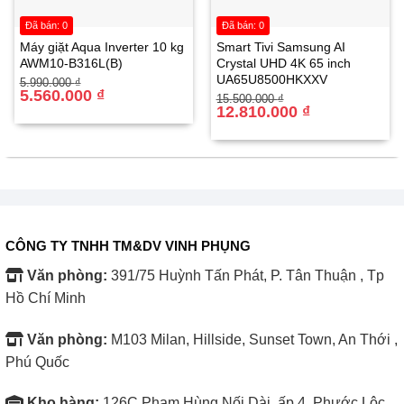
Đã bán: 0
Đã bán: 0
Tính năng khóa bảng điều khiển tự động mang lại sự an
Máy giặt Aqua Inverter 10 kg
Smart Tivi Samsung AI
toàn tuyệt đối, đặc biệt là trong những gia đình có trẻ nhỏ.
AWM10-B316L(B)
Crystal UHD 4K 65 inch
UA65U8500HKXXV
Giá
Giá
Tính năng này giúp ngăn chặn việc trẻ vô tình thay đổi cài
5.990.000
₫
gốc
hiện
5.560.000
₫
Giá
Giá
15.500.000
₫
đặt hoặc mở lò trong khi đang hoạt động, mang lại sự yên
là:
tại
gốc
hiện
12.810.000
₫
5.990.000 ₫.
là:
là:
tại
tâm cho bậc phụ huynh khi sử dụng.
5.560.000 ₫.
15.500.000 ₫.
là:
12.810.000 ₫.
CÔNG TY TNHH TM&DV VINH PHỤNG
Văn phòng:
391/75 Huỳnh Tấn Phát, P. Tân Thuận , Tp
Hồ Chí Minh
Văn phòng:
M103 Milan, Hillside, Sunset Town, An Thới ,
Phú Quốc
Kho hàng:
126C Phạm Hùng Nối Dài, ấp 4, Phước Lộc,