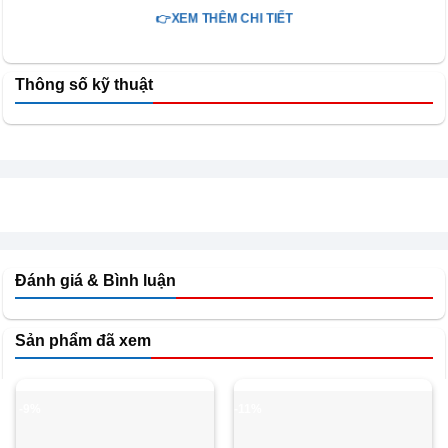
👉XEM THÊM CHI TIẾT
Thông số kỹ thuật
Đánh giá & Bình luận
Sản phẩm đã xem
Trang bị bảng điều khiển điện tử kết hợp với màn hình
-9%
-11%
hiển thị rõ ràng, giúp bạn dễ dàng điều chỉnh các chức