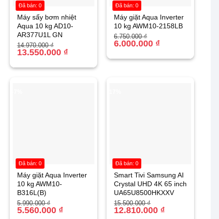
Đã bán: 0
Đã bán: 0
Máy sấy bơm nhiệt
Máy giặt Aqua Inverter
Aqua 10 kg AD10-
10 kg AWM10-2158LB
AR377U1L GN
Giá
Giá
6.750.000
₫
gốc
hiện
6.000.000
₫
Giá
Giá
14.970.000
₫
là:
tại
gốc
hiện
13.550.000
₫
6.750.000 ₫.
là:
là:
tại
6.000.000 ₫.
14.970.000 ₫.
là:
13.550.000 ₫.
-7%
-17%
Đã bán: 0
Đã bán: 0
Máy giặt Aqua Inverter
Smart Tivi Samsung AI
10 kg AWM10-
Crystal UHD 4K 65 inch
B316L(B)
UA65U8500HKXXV
Giá
Giá
Giá
Giá
5.990.000
₫
15.500.000
₫
gốc
hiện
5.560.000
₫
gốc
hiện
12.810.000
₫
là:
tại
là:
tại