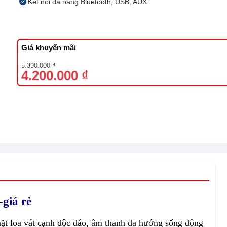
Kết nối đa năng Bluetooth, USB, AUX.
Giá khuyến mãi
Giá
Giá
5.390.000
₫
gốc
hiện
4.200.000
₫
là:
tại
5.390.000 ₫.
là:
4.200.000 ₫.
giá rẻ
loa vát cạnh độc đáo, âm thanh đa hướng sống động