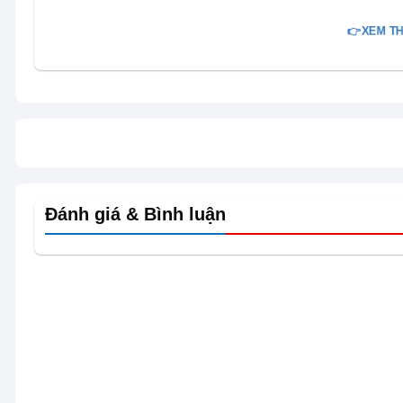
👉XEM TH
Loa tháp Samsung MX-T70/XV 1500W-giá rẻ sở hữu thi
thanh đa hướng sống động, lan tỏa mạnh mẽ lấp đầy m
nhạc đầy sắc màu và những trải nghiệm âm thanh thật
Đánh giá & Bình luận