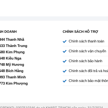
nghiệm âm thanh thêm tuyệt vời.
NH DOANH
CHÍNH SÁCH HỖ TRỢ
444 Thanh Nhã
Chính sách thanh toán
633 Thành Trung
Chính sách vận chuyển
580 Kim Phụng
648 Kiều Nga
Chính sách bảo hành
748 Mỹ Hương
548 Bích Hằng
Chính sách đổi trả và hoà
993 Thanh Minh
Chính sách bảo mật thôn
773 Kim Phượng
GPDKKD: 0307510346 do sở KH&ĐT TP.HCM cấp ngày: 31/7/2024.