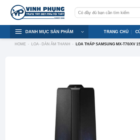
Skip
Tìm
to
kiếm:
content
DANH MỤC SẢN PHẨM
TRANG CHỦ
C
HOME
-
LOA - DÀN ÂM THANH
-
LOA THÁP SAMSUNG MX-T70/XV 1
-22%