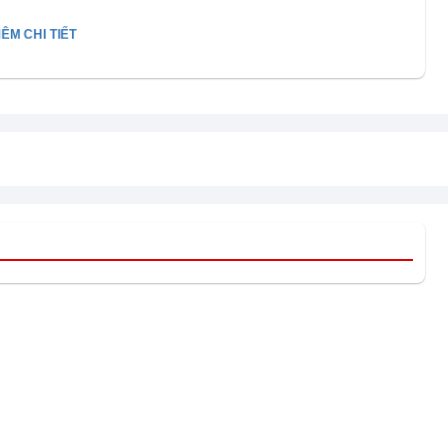
ÊM CHI TIẾT
ết kế hình tháp độc đáo cùng 2 mặt loa tạo ra âm
ột không gian rộng lớn cho bạn tận hưởng thế giới âm
 hoàn hảo.