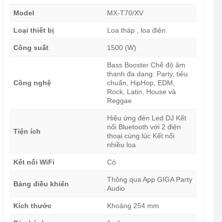
Model
MX-T70/XV
Loại thiết bị
Loa tháp , loa điện
Công suất
1500 (W)
Bass Booster Chế độ âm
thanh đa dạng: Party, tiêu
Công nghệ
chuẩn, HipHop, EDM,
Rock, Latin, House và
Reggae
Hiệu ứng đèn Led DJ Kết
nối Bluetooth với 2 điện
Tiện ích
thoại cùng lúc Kết nối
nhiều loa
Kết nối WiFi
Có
Thông qua App GIGA Party
Bảng điều khiển
Audio
Kích thước
Khoảng 254 mm