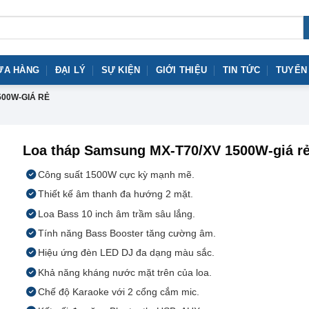
ỬA HÀNG
ĐẠI LÝ
SỰ KIỆN
GIỚI THIỆU
TIN TỨC
TUYỂN
500W-GIÁ RẺ
Loa tháp Samsung MX-T70/XV 1500W-giá r
Công suất 1500W cực kỳ mạnh mẽ.
Thiết kế âm thanh đa hướng 2 mặt.
Loa Bass 10 inch âm trầm sâu lắng.
Tính năng Bass Booster tăng cường âm.
Hiệu ứng đèn LED DJ đa dạng màu sắc.
Khả năng kháng nước mặt trên của loa.
Chế độ Karaoke với 2 cổng cắm mic.