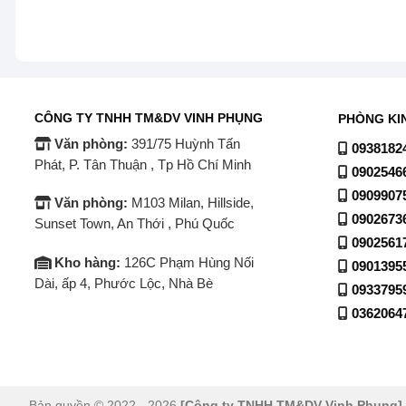
House và Reggae, cho bạn lựa chọn linh hoạt để trải 
CÔNG TY TNHH TM&DV VINH PHỤNG
PHÒNG KI
Văn phòng:
391/75 Huỳnh Tấn
0938182
Phát, P. Tân Thuận , Tp Hồ Chí Minh
0902546
0909907
Văn phòng:
M103 Milan, Hillside,
0902673
Sunset Town, An Thới , Phú Quốc
0902561
Kho hàng:
126C Phạm Hùng Nối
0901395
Dài, ấp 4, Phước Lộc, Nhà Bè
0933795
0362064
Bản quyền © 2022 - 2026
[Công ty TNHH TM&DV Vinh Phụng]