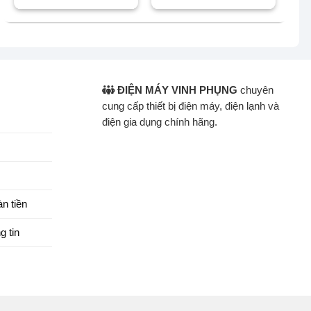
5.990.000 ₫.
là:
15.500.000 ₫.
là:
5.560.000 ₫.
12.810.000 ₫.
ĐIỆN MÁY VINH PHỤNG
chuyên
cung cấp thiết bị điện máy, điện lạnh và
điện gia dụng chính hãng.
n tiền
g tin