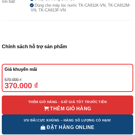
nổi bật:
Dùng cho máy lọc nước TK-CA811K-VN, TK-CA812M-
VN, TK-CA813F-VN
Chính sách hỗ trợ sản phẩm
Giá khuyến mãi
Giá
Giá
570.000
₫
gốc
hiện
370.000
₫
là:
tại
570.000 ₫.
là:
370.000 ₫.
THÊM GIỎ HÀNG - GIỮ GIÁ TỐT TRƯỚC TIÊN
THÊM GIỎ HÀNG
ƯU ĐÃI CỰC KHỦNG – HÀNG SỐ LƯỢNG CÓ HẠN!
ĐẶT HÀNG ONLINE