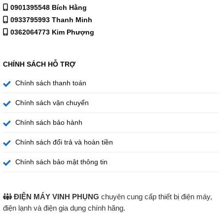
0901395548 Bích Hằng
Trước khi lọc: 1.7.× 10^7 (TCIDso/mL)
0933795993 Thanh Minh
Sau khi lọc: 7.2 ×10^2 (TCIDso/mL)
0362064773 Kim Phượng
Hiệu quả: loại bỏ 99.995% virus
Virus được thử nghiệm: human adenovirus 3
CHÍNH SÁCH HỖ TRỢ
Chính sách thanh toán
Chính sách vận chuyển
Chính sách bảo hành
Chính sách đổi trả và hoàn tiền
Chính sách bảo mật thông tin
ĐIỆN MÁY VINH PHỤNG
chuyên cung cấp thiết bị điện máy,
điện lạnh và điện gia dụng chính hãng.