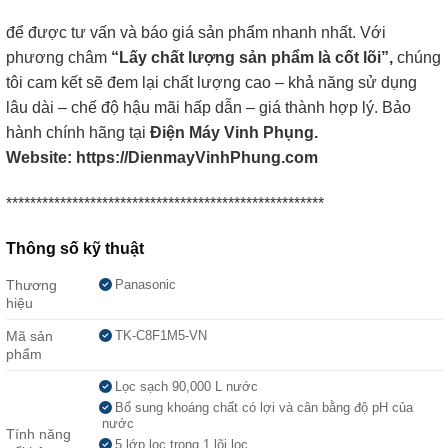
để được tư vấn và báo giá sản phẩm nhanh nhất. Với
phương châm
“Lấy chất lượng sản phẩm là cốt lõi”,
chúng
tôi cam kết sẽ đem lại chất lượng cao – khả năng sử dụng
lâu dài – chế độ hậu mãi hấp dẫn – giá thành hợp lý. Bảo
hành chính hãng tại
Điện Máy Vinh Phụng.
Website: https://DienmayVinhPhung.com
*****************************************************
Thông số kỹ thuật
Thương
Panasonic
hiệu
Mã sản
TK-C8F1M5-VN
phẩm
Lọc sạch 90,000 L nước
Bổ sung khoáng chất có lợi và cân bằng độ pH của
nước
Tính năng
5 lớp lọc trong 1 lõi lọc