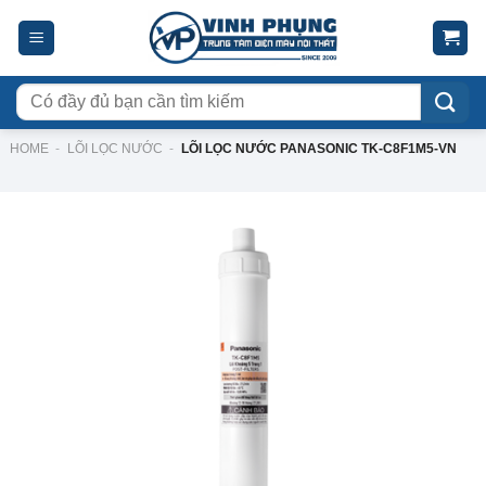
Skip
to
content
Tìm
kiếm:
HOME
-
LÕI LỌC NƯỚC
-
LÕI LỌC NƯỚC PANASONIC TK-C8F1M5-VN
-35%