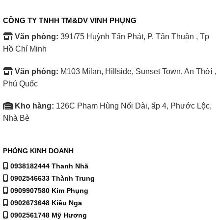
CÔNG TY TNHH TM&DV VINH PHỤNG
Văn phòng:
391/75 Huỳnh Tấn Phát, P. Tân Thuận , Tp
Hồ Chí Minh
Văn phòng:
M103 Milan, Hillside, Sunset Town, An Thới ,
Phú Quốc
Kho hàng:
126C Phạm Hùng Nối Dài, ấp 4, Phước Lộc,
Nhà Bè
PHÒNG KINH DOANH
0938182444 Thanh Nhã
0902546633 Thành Trung
0909907580 Kim Phụng
0902673648 Kiều Nga
0902561748 Mỹ Hương
Hiệu quả loại bỏ virus