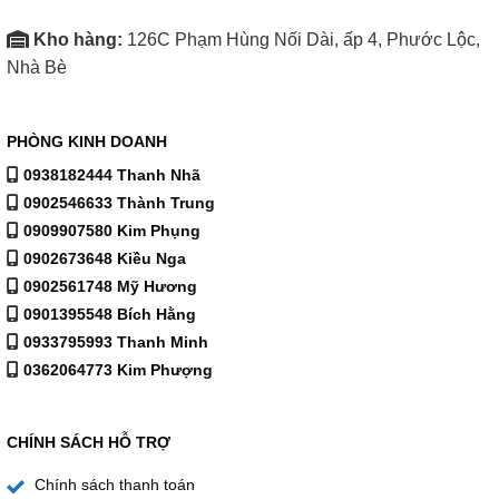
Kho hàng:
126C Phạm Hùng Nối Dài, ấp 4, Phước Lộc,
Nhà Bè
PHÒNG KINH DOANH
0938182444 Thanh Nhã
0902546633 Thành Trung
0909907580 Kim Phụng
0902673648 Kiều Nga
0902561748 Mỹ Hương
0901395548 Bích Hằng
0933795993 Thanh Minh
0362064773 Kim Phượng
CHÍNH SÁCH HỖ TRỢ
Chính sách thanh toán