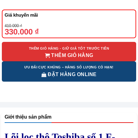
Giá khuyến mãi
Giá
Giá
410.000
₫
gốc
hiện
330.000
₫
là:
tại
410.000 ₫.
là:
330.000 ₫.
THÊM GIỎ HÀNG - GIỮ GIÁ TỐT TRƯỚC TIÊN
THÊM GIỎ HÀNG
ƯU ĐÃI CỰC KHỦNG – HÀNG SỐ LƯỢNG CÓ HẠN!
ĐẶT HÀNG ONLINE
Giới thiệu sản phẩm
Lõi lọc thô Toshiba số 1 F-