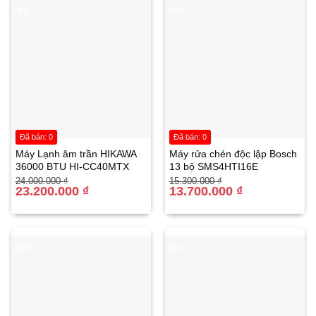
-3%
-10%
Đã bán: 0
Đã bán: 0
Máy Lạnh âm trần HIKAWA
Máy rửa chén độc lập Bosch
36000 BTU HI-CC40MTX
13 bộ SMS4HTI16E
Giá
Giá
Giá
Giá
24.000.000
₫
15.300.000
₫
gốc
hiện
23.200.000
₫
gốc
hiện
13.700.000
₫
là:
tại
là:
tại
24.000.000 ₫.
là:
15.300.000 ₫.
là:
23.200.000 ₫.
13.700.000 ₫.
-10%
-11%