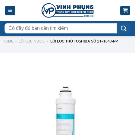
Skip
to
content
Tìm
kiếm:
HOME
-
LÕI LỌC NƯỚC
-
LÕI LỌC THÔ TOSHIBA SỐ 1 F-1643-PP
-20%