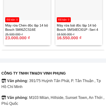
Đã bán: 0
Đã bán: 0
Máy rửa Chén độc lập 14 bộ
Máy rửa bát độc lập 14 bộ
Bosch SMI6ZCS16E
Bosch SMS4ECI01P -Seri 4
Giá
Giá
Giá
Giá
25.500.000
₫
18.500.000
₫
gốc
hiện
23.000.000
₫
gốc
hiện
16.550.000
₫
là:
tại
là:
tại
25.500.000 ₫.
là:
18.500.000 ₫.
là:
23.000.000 ₫.
16.550.000 ₫.
CÔNG TY TNHH TM&DV VINH PHỤNG
Văn phòng:
391/75 Huỳnh Tấn Phát, P. Tân Thuận , Tp
Hồ Chí Minh
Văn phòng:
M103 Milan, Hillside, Sunset Town, An Thới ,
Phú Quốc