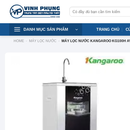
Skip
Tìm
to
kiếm:
content
DANH MỤC SẢN PHẨM
TRANG CHỦ
C
HOME
-
MÁY LỌC NƯỚC
-
MÁY LỌC NƯỚC KANGAROO KG100H A
-26%