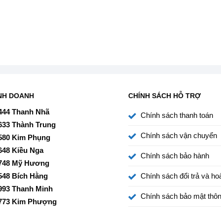
NH DOANH
CHÍNH SÁCH HỖ TRỢ
444 Thanh Nhã
Chính sách thanh toán
633 Thành Trung
Chính sách vận chuyển
580 Kim Phụng
648 Kiều Nga
Chính sách bảo hành
748 Mỹ Hương
ễ dàng hút nước
548 Bích Hằng
Chính sách đổi trả và hoà
 dù ở điều kiện địa hình “khắc nghiệt” nhất hay ở những
993 Thanh Minh
Chính sách bảo mật thôn
773 Kim Phượng
áng khuẩn tối ưu