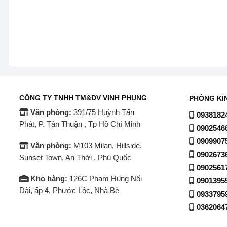
CÔNG TY TNHH TM&DV VINH PHỤNG
PHÒNG KI
Văn phòng:
391/75 Huỳnh Tấn
0938182
Phát, P. Tân Thuận , Tp Hồ Chí Minh
0902546
0909907
Văn phòng:
M103 Milan, Hillside,
0902673
Sunset Town, An Thới , Phú Quốc
0902561
Máy Lọc Nước Kangaroo KG100H AVTU D
Kho hàng:
126C Phạm Hùng Nối
0901395
Dài, ấp 4, Phước Lộc, Nhà Bè
Máy lọc nước Kangaroo có cơ chế bơm hút nước dễ dàng
0933795
nơi có cấu tạo đường nước khác nhau.
0362064
Máy Lọc Nước Kangaroo KG100H AVTU Kh