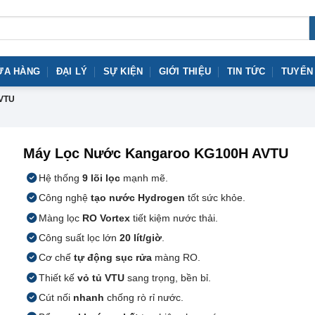
ỬA HÀNG
ĐẠI LÝ
SỰ KIỆN
GIỚI THIỆU
TIN TỨC
TUYỂN
VTU
Máy Lọc Nước Kangaroo KG100H AVTU
Hệ thống
9 lõi lọc
mạnh mẽ.
Công nghệ
tạo nước Hydrogen
tốt sức khỏe.
Màng lọc
RO Vortex
tiết kiệm nước thải.
Công suất lọc lớn
20 lít/giờ
.
Cơ chế
tự động sục rửa
màng RO.
Thiết kế
vỏ tủ VTU
sang trọng, bền bỉ.
Cút nối
nhanh
chống rò rỉ nước.