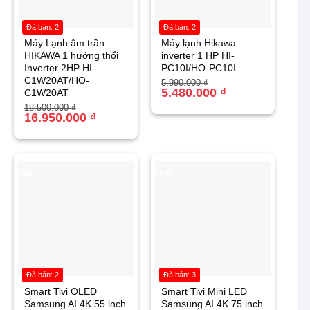
Đã bán: 2
Đã bán: 2
Máy Lạnh âm trần
Máy lạnh Hikawa
HIKAWA 1 hướng thổi
inverter 1 HP HI-
Inverter 2HP HI-
PC10I/HO-PC10I
C1W20AT/HO-
Giá
Giá
5.990.000
₫
gốc
hiện
5.480.000
₫
C1W20AT
là:
tại
Giá
Giá
18.500.000
₫
5.990.000 ₫.
là:
gốc
hiện
16.950.000
₫
5.480.000 ₫.
là:
tại
18.500.000 ₫.
là:
16.950.000 ₫.
-15%
-18%
Đã bán: 2
Đã bán: 3
Smart Tivi OLED
Smart Tivi Mini LED
Samsung AI 4K 55 inch
Samsung AI 4K 75 inch