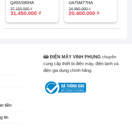
QA55S90HA
UA75M77HA
Giá
Giá
Giá
Giá
37.150.000
₫
24.980.000
₫
gốc
hiện
31.450.000
₫
gốc
hiện
20.400.000
₫
là:
tại
là:
tại
37.150.000 ₫.
là:
24.980.000 ₫.
là:
31.450.000 ₫.
20.400.000 ₫.
ĐIỆN MÁY VINH PHỤNG
chuyên
cung cấp thiết bị điện máy, điện lạnh và
điện gia dụng chính hãng.
n tiền
g tin