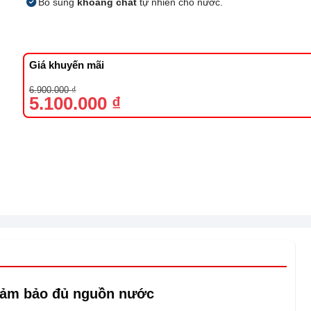
Bổ sung
khoáng chất
tự nhiên cho nước.
Giá khuyến mãi
Giá
Giá
6.900.000
₫
gốc
hiện
5.100.000
₫
là:
tại
6.900.000 ₫.
là:
5.100.000 ₫.
ảm bảo đủ nguồn nước