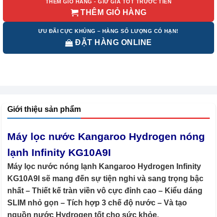
THÊM GIỎ HÀNG - GIỮ GIÁ TỐT TRƯỚC TIÊN
THÊM GIỎ HÀNG
ƯU ĐÃI CỰC KHỦNG – HÀNG SỐ LƯỢNG CÓ HẠN!
ĐẶT HÀNG ONLINE
Giới thiệu sản phẩm
Máy lọc nước Kangaroo Hydrogen nóng
lạnh Infinity KG10A9I
Máy lọc nước nóng lạnh Kangaroo Hydrogen Infinity
KG10A9I sẽ mang đến sự tiện nghi và sang trọng bậc
nhất – Thiết kế tràn viền vô cực đỉnh cao – Kiểu dáng
SLIM nhỏ gọn – Tích hợp 3 chế độ nước – Và tạo
nguồn nước Hydrogen tốt cho sức khỏe.