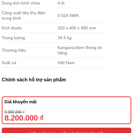
Dung tích bình chứa
4 lít
Công suất tiêu thụ điện
0.024 kW/h
trung bình
Kích thước
320 x 400 x 990 mm
Trọng lượng
34.5 kg
Kangaroo
Xem thông tin
Thương hiệu
hãng
Xuất xứ
Việt Nam
Chính sách hỗ trợ sản phẩm
Giá khuyến mãi
Giá
Giá
9.990.000
₫
gốc
hiện
8.200.000
₫
là:
tại
9.990.000 ₫.
là:
8.200.000 ₫.