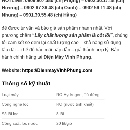
HOTLINE: 0909.907.580 (chị Phụng) – 0902.56.17.48 (chị
Hương) – 0902.67.36.48 (chị Oanh) – 0902.56.11.48 (chị
Nhung) – 0901.39.55.48 (chị Hằng)
để được tư vấn và báo giá sản phẩm nhanh nhất. Với
phương châm
“
Lấy chất lượng sản phẩm là cốt lõi
”
, chúng
tôi cam kết sẽ đem lại chất lượng cao – khả năng sử dụng
lâu dài – chế độ hậu mãi hấp dẫn – giá thành hợp lý. Bảo
hành chính hãng tại
Điện Máy Vinh Phụng
.
Website:
https://DienmayVinhPhung.com
Thông số kỹ thuật
Loại máy
RO Hydrogen, Tủ đứng
Công nghệ lọc
RO (nước tinh khiết)
Số lõi lọc
8 lõi
Công suất lọc nước
20 lít/giờ