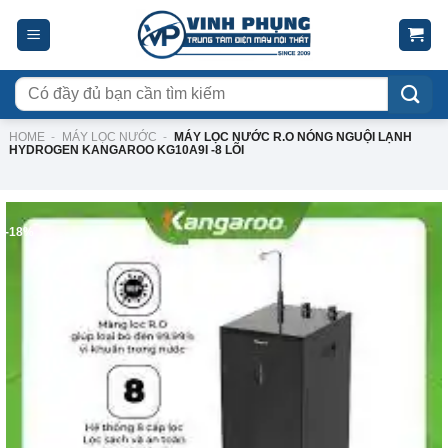
Skip
to
content
Tìm
kiếm:
HOME
-
MÁY LỌC NƯỚC
-
MÁY LỌC NƯỚC R.O NÓNG NGUỘI LẠNH
HYDROGEN KANGAROO KG10A9I -8 LÕI
-18%