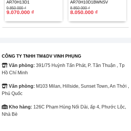
AR70H13D1
AR70H10D1BWNSV
Giá
Giá
Giá
Giá
Tạo nước giàu Hydrogen tốt cho sức khỏe
9.850.000
₫
8.850.000
₫
gốc
hiện
9.070.000
₫
gốc
hiện
8.050.000
₫
là:
tại
là:
tại
Máy lọc nước Hydrogen KG10A9I của Kangaroo tạo
9.850.000 ₫.
là:
8.850.000 ₫.
là:
9.070.000 ₫.
8.050.000 ₫.
nguồn nước khỏe Hydrogen ưu việt tốt cho sức khỏe nhờ
công nghệ khoáng gốm hiện đại.
Hydrogen trong nước giúp loại bỏ gốc tự do có hại, bổ
sung vi khoáng và chất điện giải có lợi, đồng thời hoạt
CÔNG TY TNHH TM&DV VINH PHỤNG
động như một chất chống oxy hóa – là tác nhân gây lão
Văn phòng:
391/75 Huỳnh Tấn Phát, P. Tân Thuận , Tp
hóa.
Hồ Chí Minh
Văn phòng:
M103 Milan, Hillside, Sunset Town, An Thới ,
Phú Quốc
Kho hàng:
126C Phạm Hùng Nối Dài, ấp 4, Phước Lộc,
Nhà Bè