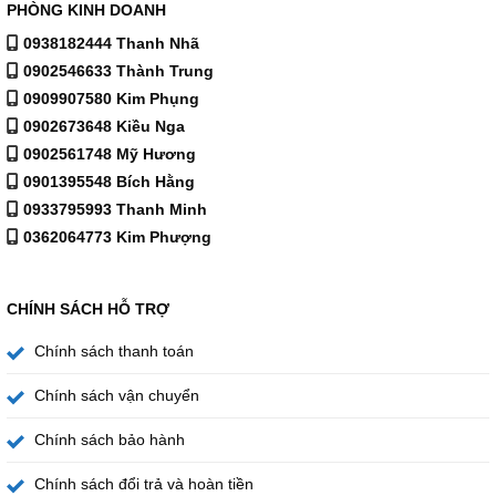
PHÒNG KINH DOANH
0938182444 Thanh Nhã
0902546633 Thành Trung
0909907580 Kim Phụng
0902673648 Kiều Nga
0902561748 Mỹ Hương
0901395548 Bích Hằng
0933795993 Thanh Minh
0362064773 Kim Phượng
Nóng nhanh, lạnh sâu với công nghệ Block hiện đại
CHÍNH SÁCH HỖ TRỢ
Công nghệ Block của KG10A9I giúp nước được làm nóng
Chính sách thanh toán
và lạnh nhanh hơn, sâu hơn, cung cấp liên tục đáp ứng
mọi nhu cầu sử dụng. Ngoài ra, mức tiêu thụ điện của
Chính sách vận chuyển
KG10A9I thấp, tiết kiệm điện năng hơn. Đèn báo chế độ
Chính sách bảo hành
nước nóng – lạnh cho người dùng dễ phân biệt.
Chính sách đổi trả và hoàn tiền