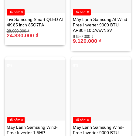
Đã bán: 0
Đã bán: 0
Tivi Samsung Smart QLED AI
Máy Lạnh Samsung AI Wind-
4K 85 inch 85Q7FA
Free Inverter 9000 BTU
AR80H10DAAWNSV
Giá
Giá
28.990.000
₫
gốc
hiện
24.830.000
₫
Giá
Giá
9.950.000
₫
là:
tại
gốc
hiện
9.120.000
₫
28.990.000 ₫.
là:
là:
tại
24.830.000 ₫.
9.950.000 ₫.
là:
9.120.000 ₫.
-8%
-9%
Đã bán: 0
Đã bán: 0
Máy Lạnh Samsung Wind-
Máy Lạnh Samsung Wind-
Free Inverter 1.5HP
Free Inverter 9000 BTU