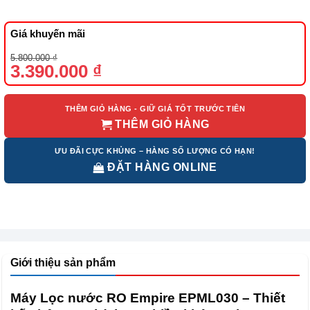
Giá khuyến mãi
Giá
Giá
5.800.000
₫
gốc
hiện
3.390.000
₫
là:
tại
5.800.000 ₫.
là:
3.390.000 ₫.
THÊM GIỎ HÀNG - GIỮ GIÁ TỐT TRƯỚC TIÊN
THÊM GIỎ HÀNG
ƯU ĐÃI CỰC KHỦNG – HÀNG SỐ LƯỢNG CÓ HẠN!
ĐẶT HÀNG ONLINE
Giới thiệu sản phẩm
Máy Lọc nước RO Empire EPML030 – Thiết