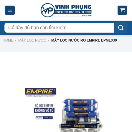
Skip
to
content
Tìm
kiếm:
HOME
-
MÁY LỌC NƯỚC
-
MÁY LỌC NƯỚC RO EMPIRE EPML030
-42%