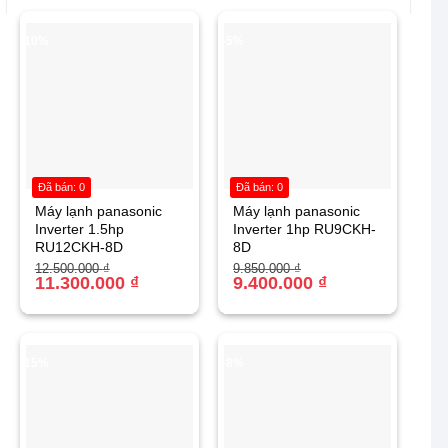
-10%
-5%
Đã bán: 0
Đã bán: 0
Máy lạnh panasonic
Máy lạnh panasonic
Inverter 1.5hp
Inverter 1hp RU9CKH-
RU12CKH-8D
8D
Giá
Giá
Giá
Giá
12.500.000
₫
9.850.000
₫
gốc
hiện
11.300.000
₫
gốc
hiện
9.400.000
₫
là:
tại
là:
tại
12.500.000 ₫.
là:
9.850.000 ₫.
là:
11.300.000 ₫.
9.400.000 ₫.
-15%
-8%