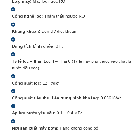
Loại máy:
Máy lọc nước RO
Công nghệ lọc:
Thẩm thấu ngược RO
Kháng khuẩn:
Đèn UV diệt khuẩn
Dung tích bình chứa:
3 lít
Tỷ lệ lọc – thải:
Lọc 4 – Thải 6 (Tỷ lệ này phụ thuộc vào chất 
nước đầu vào)
Công suất lọc:
12 lít/giờ
Công suất tiêu thụ điện trung bình khoảng:
0.036 kW/h
Áp lực nước yêu cầu:
0.1 – 0.4 MPa
Nơi sản xuất máy bơm:
Hãng không công bố