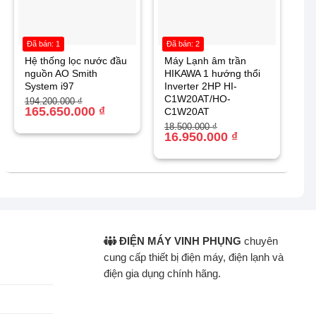
Đã bán: 1
Đã bán: 2
Hệ thống lọc nước đầu
Máy Lạnh âm trần
nguồn AO Smith
HIKAWA 1 hướng thổi
System i97
Inverter 2HP HI-
C1W20AT/HO-
Giá
Giá
194.200.000
₫
gốc
hiện
165.650.000
₫
C1W20AT
là:
tại
Giá
Giá
18.500.000
₫
194.200.000 ₫.
là:
gốc
hiện
16.950.000
₫
165.650.000 ₫.
là:
tại
18.500.000 ₫.
là:
16.950.000 ₫.
ĐIỆN MÁY VINH PHỤNG
chuyên
cung cấp thiết bị điện máy, điện lạnh và
điện gia dụng chính hãng.