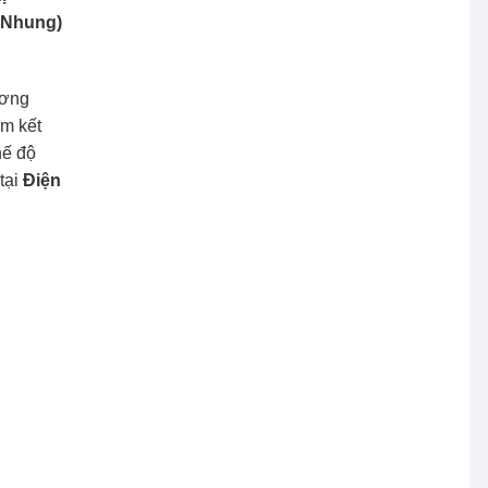
ị Nhung)
ương
am kết
hế độ
tại
Điện