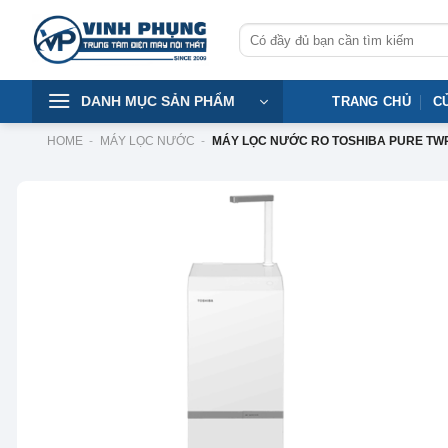
Skip
Tìm
to
kiếm:
content
DANH MỤC SẢN PHẨM
TRANG CHỦ
C
HOME
-
MÁY LỌC NƯỚC
-
MÁY LỌC NƯỚC RO TOSHIBA PURE TW
-33%