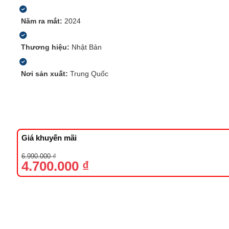
Năm ra mắt:
2024
Thương hiệu:
Nhật Bản
Nơi sản xuất:
Trung Quốc
Giá khuyến mãi
Giá
Giá
6.990.000
₫
gốc
hiện
4.700.000
₫
là:
tại
6.990.000 ₫.
là:
4.700.000 ₫.