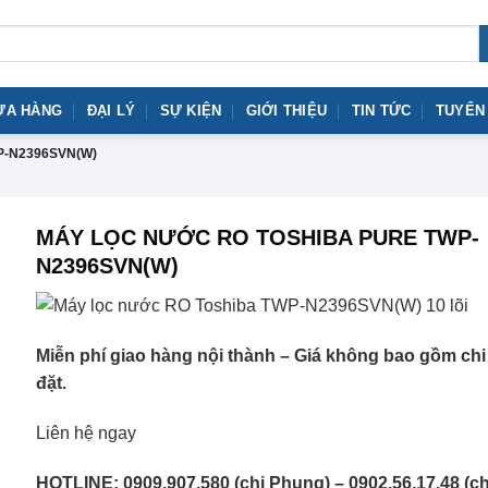
ỬA HÀNG
ĐẠI LÝ
SỰ KIỆN
GIỚI THIỆU
TIN TỨC
TUYỂN
P-N2396SVN(W)
MÁY LỌC NƯỚC RO TOSHIBA PURE TWP-
N2396SVN(W)
Miễn phí giao hàng nội thành – Giá không bao gồm chi 
đặt.
Liên hệ ngay
HOTLINE: 0909.907.580 (chị Phụng) – 0902.56.17.48 (ch