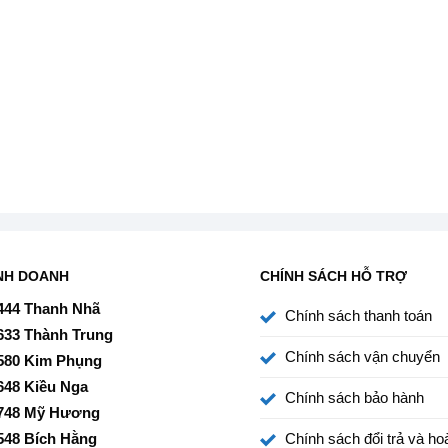
t độ nước nóng trong thời gian dài sau khi đã được làm
lus E-304PG18 sử dụng lớp cách nhiệt Polyurethane mật
 trong ngày.
NH DOANH
CHÍNH SÁCH HỖ TRỢ
444 Thanh Nhã
nh nước
Chính sách thanh toán
633 Thành Trung
rong quá trình sử dụng lâu dài.
Chính sách vận chuyển
580 Kim Phụng
648 Kiều Nga
Chính sách bảo hành
748 Mỹ Hương
548 Bích Hằng
Chính sách đổi trả và hoà