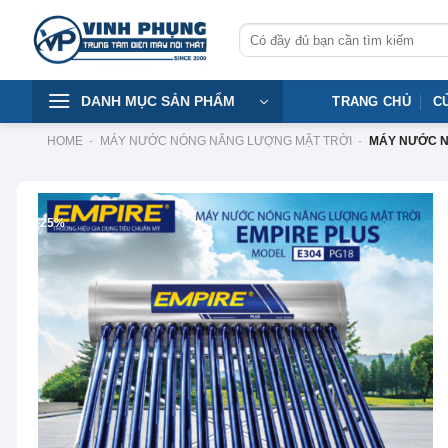
Skip
Tìm
to
kiếm:
content
DANH MỤC SẢN PHẨM
TRANG CHỦ
C
HOME
-
MÁY NƯỚC NÓNG NĂNG LƯỢNG MẶT TRỜI
-
MÁY NƯỚC NÓ
-25%