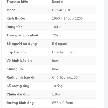
Thương hiệu
Empire
Model
E-304PG18
Kích thước
1950 × 1460 x 1200 mm
Dung tích
180 lít
Thời gian giữ nhiệt
72h
Số người sử dụng
5-6 người
Lớp bảo ôn
Chất liệu Foam
Vỏ bình bảo ôn
Inox
Khung đỡ
Inox
Ruột bình bảo ôn
Chất liệu inox 304
Số lượng ống
18 ống
Chiều dài ống
1.8m
Đường kính ống
Ø58 ± 0,7mm