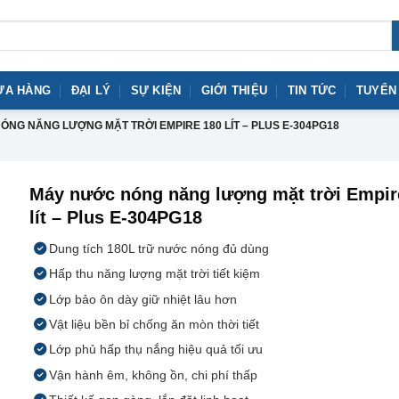
ỬA HÀNG
ĐẠI LÝ
SỰ KIỆN
GIỚI THIỆU
TIN TỨC
TUYỂN
NG NĂNG LƯỢNG MẶT TRỜI EMPIRE 180 LÍT – PLUS E-304PG18
Máy nước nóng năng lượng mặt trời Empir
lít – Plus E-304PG18
Dung tích 180L trữ nước nóng đủ dùng
Hấp thu năng lượng mặt trời tiết kiệm
Lớp bảo ôn dày giữ nhiệt lâu hơn
Vật liệu bền bỉ chống ăn mòn thời tiết
Lớp phủ hấp thụ nắng hiệu quả tối ưu
Vận hành êm, không ồn, chi phí thấp