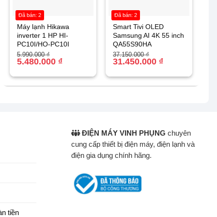
Đã bán: 2
Đã bán: 2
Máy lạnh Hikawa
Smart Tivi OLED
inverter 1 HP HI-
Samsung AI 4K 55 inch
PC10I/HO-PC10I
QA55S90HA
Giá
Giá
Giá
Giá
5.990.000
₫
37.150.000
₫
gốc
hiện
5.480.000
₫
gốc
hiện
31.450.000
₫
là:
tại
là:
tại
5.990.000 ₫.
là:
37.150.000 ₫.
là:
5.480.000 ₫.
31.450.000 ₫.
ĐIỆN MÁY VINH PHỤNG
chuyên
cung cấp thiết bị điện máy, điện lạnh và
điện gia dụng chính hãng.
n tiền