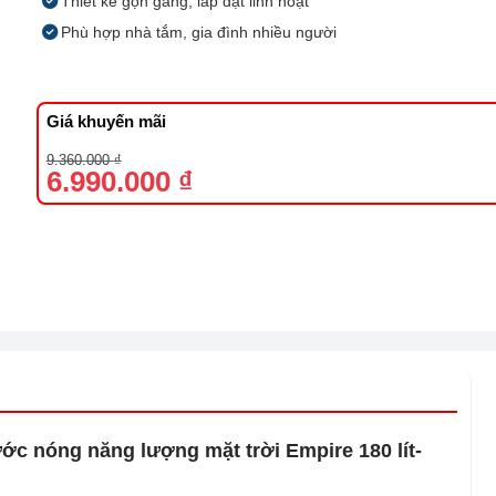
Thiết kế gọn gàng, lắp đặt linh hoạt
Phù hợp nhà tắm, gia đình nhiều người
Giá khuyến mãi
Giá
Giá
9.360.000
₫
gốc
hiện
6.990.000
₫
là:
tại
9.360.000 ₫.
là:
6.990.000 ₫.
ớc nóng năng lượng mặt trời Empire 180 lít-