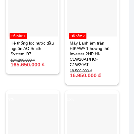
Đã bán: 1
Đã bán: 2
Hệ thống lọc nước đầu
Máy Lạnh âm trần
nguồn AO Smith
HIKAWA 1 hướng thổi
System i97
Inverter 2HP HI-
C1W20AT/HO-
Giá
Giá
194.200.000
₫
gốc
hiện
165.650.000
₫
C1W20AT
là:
tại
Giá
Giá
18.500.000
₫
194.200.000 ₫.
là:
gốc
hiện
16.950.000
₫
165.650.000 ₫.
là:
tại
18.500.000 ₫.
là:
16.950.000 ₫.
-9%
-15%