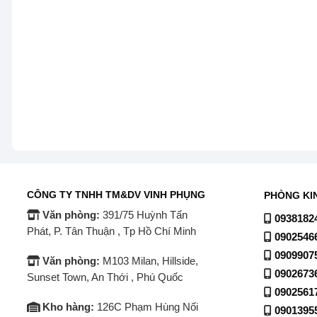
Bình bảo ôn được thiết kế chuyên biệt nhằm duy trì nhiệ
nóng.
Lớp cách nhiệt Polyurethane dày dặn
Máy nước nóng năng lượng mặt trời Empire 180 lít – P
độ cao, giúp giữ nhiệt hiệu quả.
Nước nóng có thể sử dụng linh hoạt vào nhiều thời điểm
CÔNG TY TNHH TM&DV VINH PHỤNG
PHÒNG KI
Văn phòng:
391/75 Huỳnh Tấn
0938182
Bình chứa chống ăn mòn, đảm bảo vệ si
Phát, P. Tân Thuận , Tp Hồ Chí Minh
0902546
Bình chứa được xử lý chống oxy hóa, hạn chế đóng cặn t
0909907
Văn phòng:
M103 Milan, Hillside,
0902673
Sunset Town, An Thới , Phú Quốc
Nguồn nước luôn sạch, an toàn cho sinh hoạt gia đình.
0902561
Kho hàng:
126C Phạm Hùng Nối
0901395