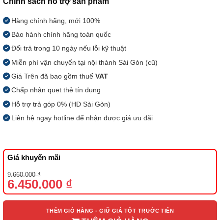
Chính sách hỗ trợ sản phẩm
Hàng chính hãng, mới 100%
Bảo hành chính hãng toàn quốc
Đổi trả trong 10 ngày nếu lỗi kỹ thuật
Miễn phí vận chuyển tại nội thành Sài Gòn (cũ)
Giá Trên đã bao gồm thuế
VAT
Chấp nhận quẹt thẻ tín dụng
Hỗ trợ trả góp 0% (HD Sài Gòn)
Liên hệ ngay hotline để nhận được giá ưu đãi
Giá khuyến mãi
Giá
Giá
9.660.000
₫
gốc
hiện
6.450.000
₫
là:
tại
9.660.000 ₫.
là:
6.450.000 ₫.
THÊM GIỎ HÀNG - GIỮ GIÁ TỐT TRƯỚC TIÊN