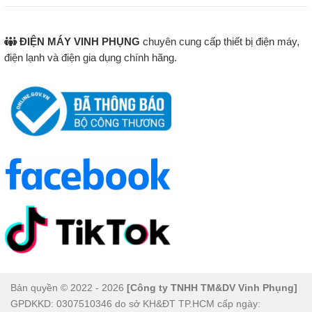
trời và chuyển hóa thành năng lượng nhiệt.
Quá trình đối lưu:
Nước nóng nhẹ hơn sẽ nổi lên,
ĐIỆN MÁY VINH PHỤNG
chuyên cung cấp thiết bị điện máy,
nước lạnh nặng hơn sẽ chảy xuống, tạo vòng tuần
điện lạnh và điện gia dụng chính hãng.
hoàn làm nóng liên tục.
Giữ nhiệt lâu:
Lớp bảo ôn giúp nước trong bình
duy trì nhiệt độ cao trong thời gian dài, đáp ứng nhu
cầu sử dụng cả ngày.
Bản quyền © 2022 - 2026
[Công ty TNHH TM&DV Vinh Phụng]
GPDKKD: 0307510346 do sở KH&ĐT TP.HCM cấp ngày: