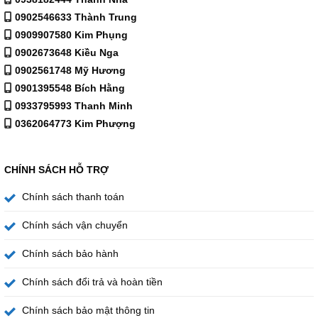
0902546633 Thành Trung
Nguyên Lý Hoạt Động Của Máy Nước Nóng
0909907580 Kim Phụng
0902673648 Kiều Nga
Năng Lượng Mặt Trời EMPIRE
0902561748 Mỹ Hương
0901395548 Bích Hằng
0933795993 Thanh Minh
0362064773 Kim Phượng
CHÍNH SÁCH HỖ TRỢ
Chính sách thanh toán
Chính sách vận chuyển
Máy hoạt động dựa trên nguyên lý hấp thụ bức xạ
Chính sách bảo hành
mặt trời và cơ chế đối lưu nhiệt tự nhiên:
Chính sách đổi trả và hoàn tiền
Ống chân không:
Hấp thụ nhiệt từ ánh sáng mặt
Chính sách bảo mật thông tin