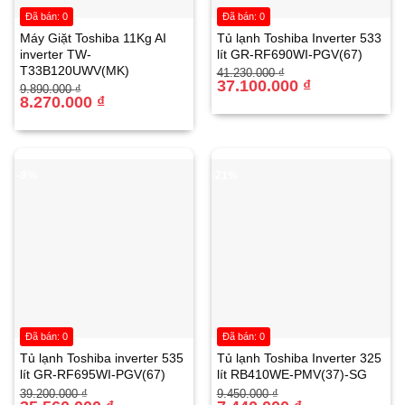
Đã bán: 0
Đã bán: 0
Máy Giặt Toshiba 11Kg AI
Tủ lạnh Toshiba Inverter 533
inverter TW-
lít GR-RF690WI-PGV(67)
T33B120UWV(MK)
Giá
Giá
41.230.000
₫
gốc
hiện
37.100.000
₫
Giá
Giá
9.890.000
₫
là:
tại
gốc
hiện
8.270.000
₫
41.230.000 ₫.
là:
là:
tại
37.100.000 ₫.
9.890.000 ₫.
là:
8.270.000 ₫.
Bình bảo ôn:
Đường kính 420mm, cấu tạo 3 lớp,
-9%
-21%
giữ nhiệt từ 72-96 giờ.
Ruột bình:
Làm từ Inox 304 2B cao cấp, chống ăn
mòn và chịu nhiệt tốt.
Lớp giữ nhiệt:
Polyurethane phun áp lực cao, đảm
bảo giữ nhiệt ổn định.
Đã bán: 0
Đã bán: 0
Vỏ bảo vệ:
Inox Titan chống oxy hóa, bảo vệ thiết bị
Tủ lạnh Toshiba inverter 535
Tủ lạnh Toshiba Inverter 325
lít GR-RF695WI-PGV(67)
lít RB410WE-PMV(37)-SG
trước mọi điều kiện thời tiết.
Giá
Giá
Giá
Giá
39.200.000
₫
9.450.000
₫
gốc
hiện
gốc
hiện