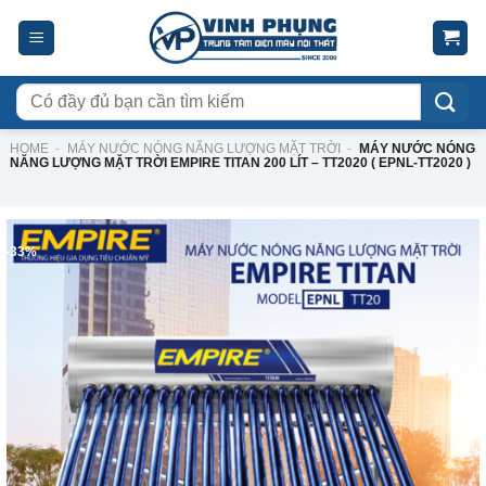
Skip
to
content
Tìm
kiếm:
HOME
-
MÁY NƯỚC NÓNG NĂNG LƯỢNG MẶT TRỜI
-
MÁY NƯỚC NÓNG
NĂNG LƯỢNG MẶT TRỜI EMPIRE TITAN 200 LÍT – TT2020 ( EPNL-TT2020 )
-33%