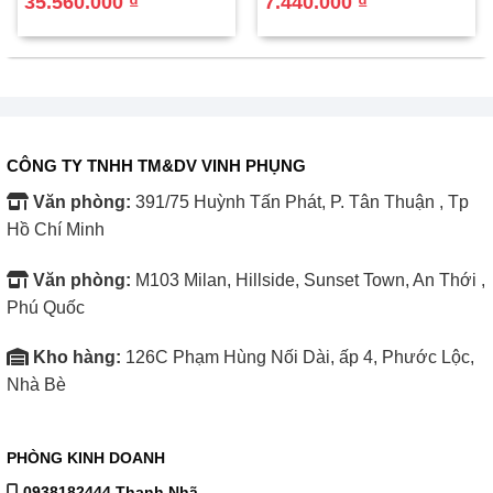
35.560.000
₫
7.440.000
₫
Khung đỡ:
Thiết kế hình chữ U, chịu lực tốt, dễ
là:
tại
là:
tại
39.200.000 ₫.
là:
9.450.000 ₫.
là:
35.560.000 ₫.
7.440.000 ₫.
dàng lắp đặt.
Ống thủy tinh:
Công nghệ Nanomax, hấp thụ nhiệt
cao, chịu lực và chịu được mưa đá.
CÔNG TY TNHH TM&DV VINH PHỤNG
Dung tích bình 200 lít, phù hợp với gia đình từ 6-7
Văn phòng:
391/75 Huỳnh Tấn Phát, P. Tân Thuận , Tp
người.
Hồ Chí Minh
Văn phòng:
M103 Milan, Hillside, Sunset Town, An Thới ,
Phú Quốc
Kho hàng:
126C Phạm Hùng Nối Dài, ấp 4, Phước Lộc,
Nhà Bè
PHÒNG KINH DOANH
0938182444 Thanh Nhã