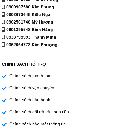
0909907580 Kim Phụng
0902673648 Kiều Nga
0902561748 Mỹ Hương
0901395548 Bích Hằng
0933795993 Thanh Minh
0362064773 Kim Phượng
CHÍNH SÁCH HỖ TRỢ
Chính sách thanh toán
Chính sách vận chuyển
Máy rửa bát 14 bộ độc lập Bosch SMS6ZCI16E
Chương trình im lặng
Chính sách bảo hành
Máy rửa bát Bosch SMS6ZCI16E có chương trình Im
Chính sách đổi trả và hoàn tiền
lặng, giúp giảm tối đa tiếng ồn khi vận hành. Chương
Chính sách bảo mật thông tin
trình Eco 50°C được điều chỉnh đặc biệt để giảm áp suất
phun trong quá trình làm sạch, kéo dài thời gian chạy và