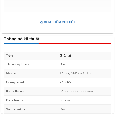
👉XEM THÊM CHI TIẾT
Thông số kỹ thuật
Tên
Giá trị
Thương hiệu
Bosch
Máy rửa bát 14 bộ độc lập Bosch SMS6ZCI16E Chất
lượng và linh hoạt trong từng chi tiết
Model
14 bộ, SMS6ZCI16E
Máy rửa bát 14 bộ độc lập Bosch SMS6ZCI16E được
Công suất
2400W
trang bị giỏ Max Flex, giúp bạn dễ dàng sắp xếp và bảo
Kích thước
845 x 600 x 600 mm
quản bát đũa một cách an toàn. Với các hốc phụ và khay
Bảo hành
3 năm
riêng biệt, không gian trong máy được tối ưu hóa, mang
Sản xuất tại
Đức
lại sự gọn gàng và hiệu quả cao trong mỗi lần rửa. Đặc