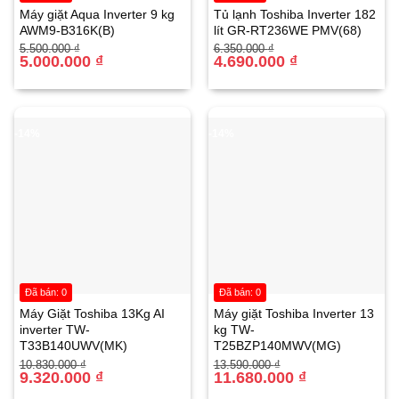
Máy giặt Aqua Inverter 9 kg
Tủ lạnh Toshiba Inverter 182
AWM9-B316K(B)
lít GR-RT236WE PMV(68)
Giá
Giá
Giá
Giá
5.500.000
₫
6.350.000
₫
gốc
hiện
5.000.000
₫
gốc
hiện
4.690.000
₫
là:
tại
là:
tại
5.500.000 ₫.
là:
6.350.000 ₫.
là:
5.000.000 ₫.
4.690.000 ₫.
-14%
-14%
Triple Rackmatik – Điều chỉnh chiều cao giỏ
Máy còn tích hợp tính năng Triple Rackmatik, cho phép
điều chỉnh chiều cao giỏ trên lên đến 5cm theo ba giai
đoạn, ngay cả khi giỏ đã được chất đầy đồ. Tính năng
Đã bán: 0
Đã bán: 0
này giúp bạn có thể rửa những món đồ có kích thước lớn
Máy Giặt Toshiba 13Kg AI
Máy giặt Toshiba Inverter 13
như đĩa pizza hay ly có thân dài một cách dễ dàng, tạo
inverter TW-
kg TW-
T33B140UWV(MK)
T25BZP140MWV(MG)
thêm không gian linh hoạt để tối ưu hóa hiệu quả rửa.
Giá
Giá
Giá
Giá
10.830.000
₫
13.590.000
₫
gốc
hiện
9.320.000
₫
gốc
hiện
11.680.000
₫
là:
tại
là:
tại