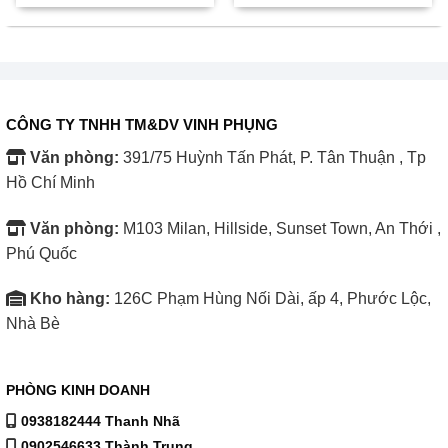
10.830.000 ₫.
là:
13.590.000 ₫.
là:
9.320.000 ₫.
11.680.000 ₫.
CÔNG TY TNHH TM&DV VINH PHỤNG
Văn phòng:
391/75 Huỳnh Tấn Phát, P. Tân Thuận , Tp
Hồ Chí Minh
Văn phòng:
M103 Milan, Hillside, Sunset Town, An Thới ,
Phú Quốc
Rửa bát, yên tĩnh hơn bao giờ hết
Máy rửa bát Bosch SMS6ZCI16E mang lại sự yên tĩnh
Kho hàng:
126C Phạm Hùng Nối Dài, ấp 4, Phước Lộc,
tuyệt vời trong không gian bếp của bạn. Với công nghệ
Nhà Bè
giảm tiếng ồn tiên tiến, máy hoạt động gần như không
nghe thấy, giúp duy trì không gian yên bình, cho phép
PHÒNG KINH DOANH
bạn thoải mái làm việc hoặc nghỉ ngơi mà không bị làm
0938182444 Thanh Nhã
phiền.
0902546633 Thành Trung