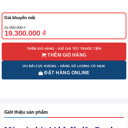
Giá khuyến mãi
Giá
Giá
21.000.000
₫
gốc
hiện
19.300.000
₫
là:
tại
21.000.000 ₫.
là:
19.300.000 ₫.
THÊM GIỎ HÀNG - GIỮ GIÁ TỐT TRƯỚC TIÊN
THÊM GIỎ HÀNG
ƯU ĐÃI CỰC KHỦNG – HÀNG SỐ LƯỢNG CÓ HẠN!
ĐẶT HÀNG ONLINE
Giới thiệu sản phẩm