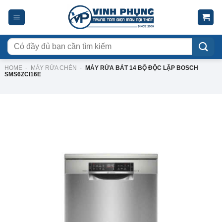
Skip
to
content
Tìm
kiếm:
HOME
-
MÁY RỬA CHÉN
-
MÁY RỬA BÁT 14 BỘ ĐỘC LẬP BOSCH
SMS6ZCI16E
-8%