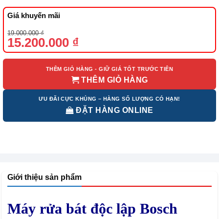
Giá khuyến mãi
Giá
Giá
19.000.000
₫
gốc
hiện
15.200.000
₫
là:
tại
19.000.000 ₫.
là:
15.200.000 ₫.
THÊM GIỎ HÀNG - GIỮ GIÁ TỐT TRƯỚC TIÊN
THÊM GIỎ HÀNG
ƯU ĐÃI CỰC KHỦNG – HÀNG SỐ LƯỢNG CÓ HẠN!
ĐẶT HÀNG ONLINE
Giới thiệu sản phẩm
Máy rửa bát độc lập Bosch