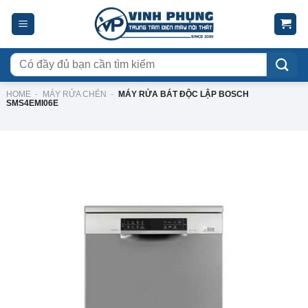
Skip
to
content
Tìm
kiếm:
HOME
-
MÁY RỬA CHÉN
-
MÁY RỬA BÁT ĐỘC LẬP BOSCH
SMS4EMI06E
-20%