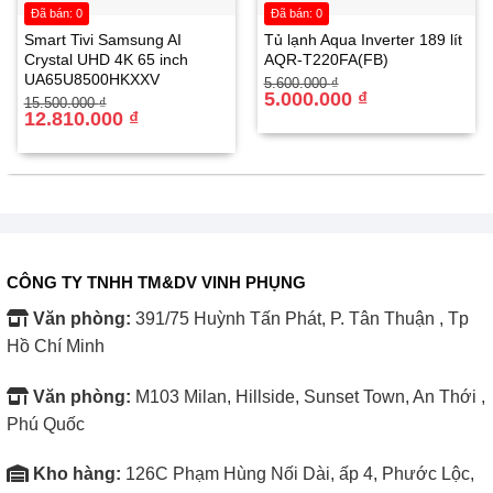
mẽ 2400W, có thể rửa được khoảng 14 bộ chén đĩa Châu
Đã bán: 0
Đã bán: 0
Smart Tivi Samsung AI
Tủ lạnh Aqua Inverter 189 lít
Âu, tương đương với 3 – 4 bữa ăn Việt. Mỗi lần rửa tiêu
Crystal UHD 4K 65 inch
AQR-T220FA(FB)
thụ khoảng 9 lít nước, giúp tiết kiệm nước trong khi vẫn
UA65U8500HKXXV
Giá
Giá
5.600.000
₫
gốc
hiện
5.000.000
₫
Giá
Giá
15.500.000
₫
đảm bảo hiệu quả làm sạch.
là:
tại
gốc
hiện
12.810.000
₫
5.600.000 ₫.
là:
là:
tại
5.000.000 ₫.
15.500.000 ₫.
là:
Độ ồn thấp
: Máy hoạt động với độ ồn chỉ 40 dB, tương
12.810.000 ₫.
đương với âm thanh của cuộc trò chuyện thì thầm. Điều
này giúp không gian bếp luôn yên tĩnh, bạn có thể thoải
mái nghỉ ngơi hoặc làm việc mà không bị ảnh hưởng bởi
CÔNG TY TNHH TM&DV VINH PHỤNG
tiếng ồn.
Văn phòng:
391/75 Huỳnh Tấn Phát, P. Tân Thuận , Tp
Hồ Chí Minh
Văn phòng:
M103 Milan, Hillside, Sunset Town, An Thới ,
Phú Quốc
Kho hàng:
126C Phạm Hùng Nối Dài, ấp 4, Phước Lộc,