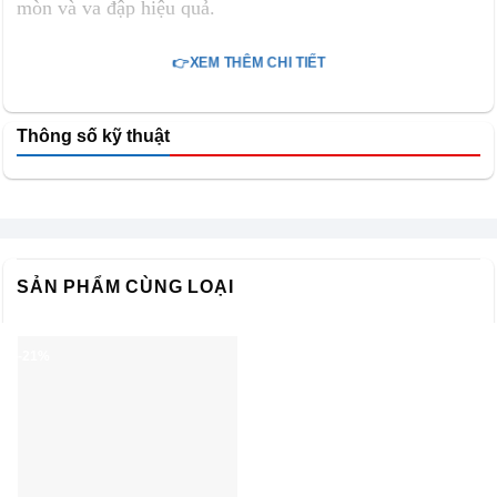
mòn và va đập hiệu quả.
👉XEM THÊM CHI TIẾT
Thông số kỹ thuật
SẢN PHẨM CÙNG LOẠI
-21%