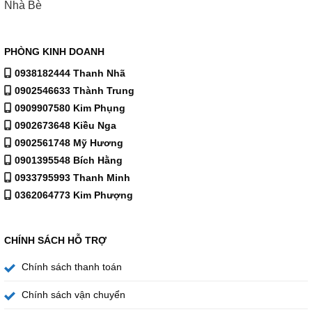
Nhà Bè
PHÒNG KINH DOANH
0938182444 Thanh Nhã
0902546633 Thành Trung
0909907580 Kim Phụng
0902673648 Kiều Nga
0902561748 Mỹ Hương
0901395548 Bích Hằng
0933795993 Thanh Minh
0362064773 Kim Phượng
Chương trình rửa:
CHÍNH SÁCH HỖ TRỢ
Rửa tự động (Automatic)
45°C – 65°C: Điều chỉnh
nhiệt độ và thời gian rửa tự động dựa trên mức độ bẩn
Chính sách thanh toán
của chén đĩa.
Chính sách vận chuyển