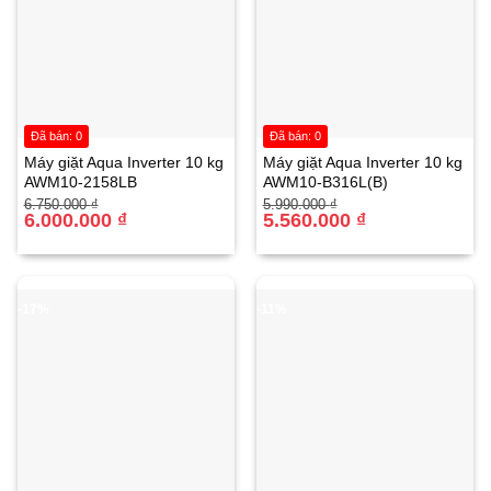
Đã bán: 0
Đã bán: 0
Máy giặt Aqua Inverter 10 kg
Máy giặt Aqua Inverter 10 kg
AWM10-2158LB
AWM10-B316L(B)
Giá
Giá
Giá
Giá
6.750.000
₫
5.990.000
₫
gốc
hiện
6.000.000
₫
gốc
hiện
5.560.000
₫
là:
tại
là:
tại
6.750.000 ₫.
là:
5.990.000 ₫.
là:
6.000.000 ₫.
5.560.000 ₫.
-17%
-11%
Công suất – Độ ồn của Máy rửa bát Bosch
SMS4ECI26E
:
Công suất và tiêu thụ nước
: Máy có công suất mạnh