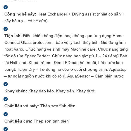
Công nghệ sấy:
Heat Exchanger + Drying assist (nhiệt có sẵn +
sấy hỗ trợ – có hé cửa)
Tiện ích:
Điều khiển bằng điện thoại thông qua ứng dụng Home
Connect
Glass protection – bảo vệ ly tách thủy tinh.
Giỏ đựng linh
hoạt Vario.
Chức năng vệ sinh máy Machine care.
Chức năng tăng
tốc độ rửa SpeedPerfect.
Chức năng hẹn giờ (từ 1 – 24 tiếng)
Bán
tải Half load.
Khoá trẻ em.
Đèn LED báo hết muối, hết nước làm
bóng
Efficien Dry – Tự động hé cửa ở cuối chương trình.
Aquastop
– tự ngắt nguồn nước khi có rò rỉ. AquaSensor – Cảm biến nước
Khay chén:
Khay dao kéo.
Khay trên.
Khay dưới
Chất liệu vỏ máy:
Thép sơn tĩnh điện
Chất liệu cửa:
Thép sơn tĩnh điện