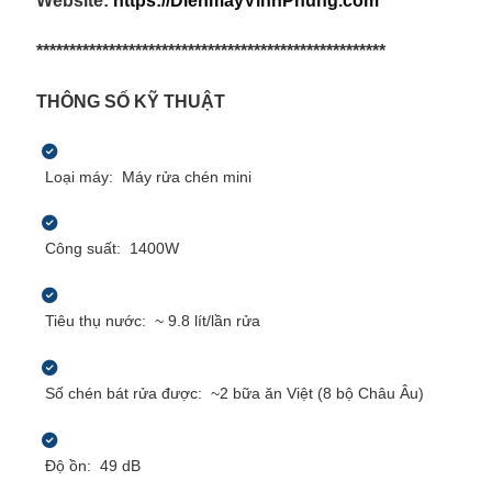
Website:
https://DienmayVinhPhung.com
*****************************************************
T
HÔNG SỐ KỸ THUẬT
Loại máy: Máy rửa chén mini
Công suất:
1400W
Tiêu thụ nước:
~ 9.8 lít/lần rửa
Số chén bát rửa được: ~2 bữa ăn Việt (8 bộ Châu Âu)
Độ ồn: 49 dB