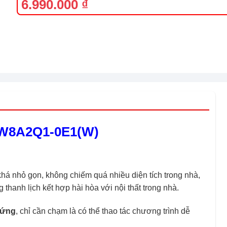
gốc
hiện
6.990.000
₫
là:
tại
9.990.000 ₫.
là:
6.990.000 ₫.
y W8A2Q1-0E1(W)
há nhỏ gọn, không chiếm quá nhiều diện tích trong nhà,
thanh lịch kết hợp hài hòa với nội thất trong nhà.
 ứng
, chỉ cần chạm là có thể thao tác chương trình dễ