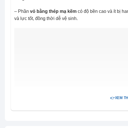
– Phần
vỏ bằng thép mạ kẽm
có độ bền cao và ít bị han
và lực tốt, đồng thời dễ vệ sinh.
👉XEM TH