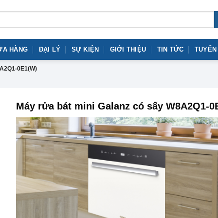
ỬA HÀNG
ĐẠI LÝ
SỰ KIỆN
GIỚI THIỆU
TIN TỨC
TUYỂN
A2Q1-0E1(W)
Máy rửa bát mini Galanz có sấy W8A2Q1-0