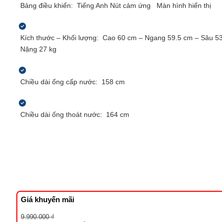
Bảng điều khiển:
Tiếng Anh
Nút cảm ứng
Màn hình hiển thị
Kích thước – Khối lượng:
Cao 60 cm – Ngang 59.5 cm – Sâu 5
Nặng 27 kg
Chiều dài ống cấp nước:
158 cm
Chiều dài ống thoát nước:
164 cm
Giá khuyến mãi
Giá
Giá
9.990.000
₫