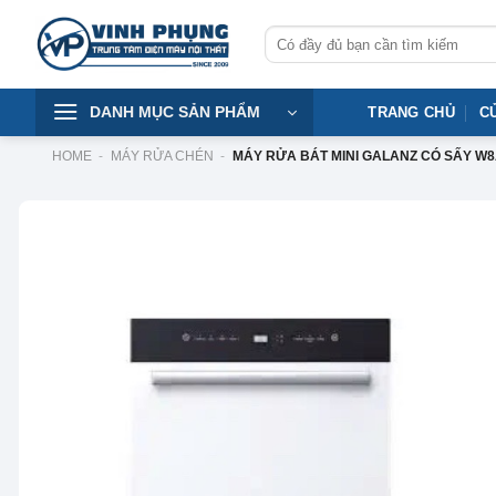
Skip
Tìm
to
kiếm:
content
DANH MỤC SẢN PHẨM
TRANG CHỦ
C
HOME
-
MÁY RỬA CHÉN
-
MÁY RỬA BÁT MINI GALANZ CÓ SẤY W8
-30%