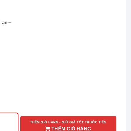
3 cm –
THÊM GIỎ HÀNG - GIỮ GIÁ TỐT TRƯỚC TIÊN
THÊM GIỎ HÀNG