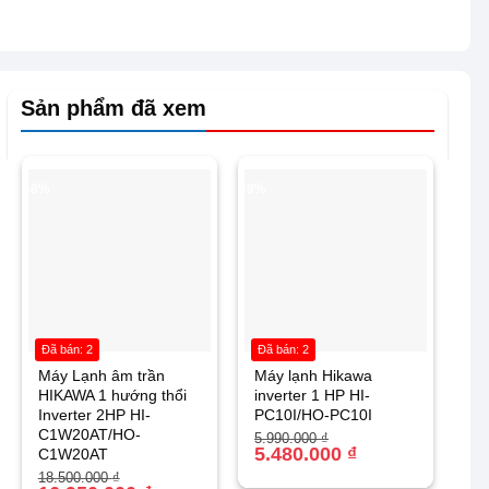
Sản phẩm đã xem
-8%
-9%
Đã bán: 2
Đã bán: 2
Máy Lạnh âm trần
Máy lạnh Hikawa
HIKAWA 1 hướng thổi
inverter 1 HP HI-
Inverter 2HP HI-
PC10I/HO-PC10I
C1W20AT/HO-
Giá
Giá
5.990.000
₫
gốc
hiện
5.480.000
₫
C1W20AT
là:
tại
Giá
Giá
18.500.000
₫
5.990.000 ₫.
là: