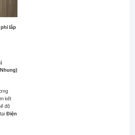
phí lắp
ị
ị Nhung)
ương
am kết
hế độ
tại
Điện