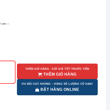
0 cm –
THÊM GIỎ HÀNG - GIỮ GIÁ TỐT TRƯỚC TIÊN
THÊM GIỎ HÀNG
ƯU ĐÃI CỰC KHỦNG – HÀNG SỐ LƯỢNG CÓ HẠN!
ĐẶT HÀNG ONLINE