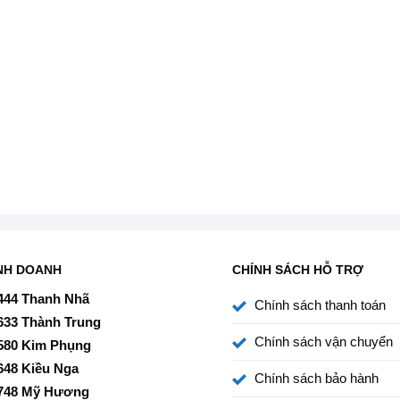
3 – 4 bữa ăn Việt
, tương đương 11 bộ chén Châu Âu với
 Châu Âu.
NH DOANH
CHÍNH SÁCH HỖ TRỢ
444 Thanh Nhã
Chính sách thanh toán
633 Thành Trung
Chính sách vận chuyển
580 Kim Phụng
648 Kiều Nga
Chính sách bảo hành
748 Mỹ Hương