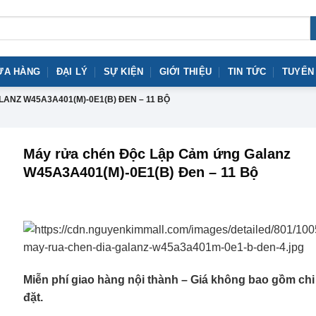
ỬA HÀNG
ĐẠI LÝ
SỰ KIỆN
GIỚI THIỆU
TIN TỨC
TUYỂN
NZ W45A3A401(M)-0E1(B) ĐEN – 11 BỘ
Máy rửa chén Độc Lập Cảm ứng Galanz
W45A3A401(M)-0E1(B) Đen – 11 Bộ
Miễn phí giao hàng nội thành – Giá không bao gồm chi 
đặt.