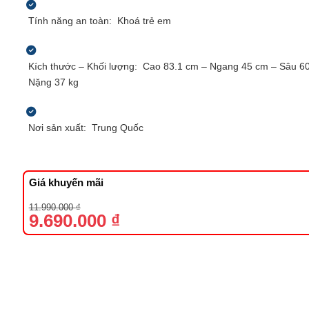
Tính năng an toàn:
Khoá trẻ em
Kích thước – Khối lượng:
Cao 83.1 cm – Ngang 45 cm – Sâu 6
Nặng 37 kg
Nơi sản xuất:
Trung Quốc
Giá khuyến mãi
Giá
Giá
11.990.000
₫
gốc
hiện
9.690.000
₫
là:
tại
11.990.000 ₫.
là:
9.690.000 ₫.