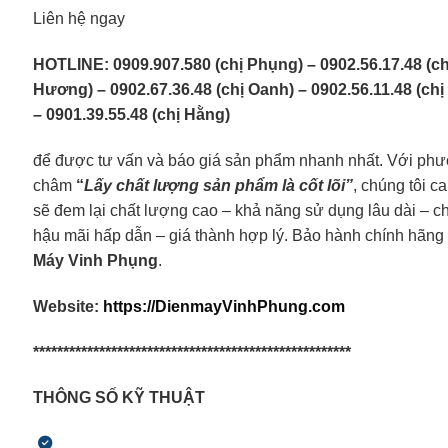
Liên hệ ngay
HOTLINE: 0909.907.580 (chị Phụng) – 0902.56.17.48 (ch
Hương) – 0902.67.36.48 (chị Oanh) – 0902.56.11.48 (ch
– 0901.39.55.48 (chị Hằng)
để được tư vấn và báo giá sản phẩm nhanh nhất. Với ph
châm
“
Lấy chất lượng sản phẩm là cốt lõi”
, chúng tôi c
sẽ đem lại chất lượng cao – khả năng sử dụng lâu dài – c
hậu mãi hấp dẫn – giá thành hợp lý. Bảo hành chính hãng 
Máy Vinh Phụng
.
Website:
https://DienmayVinhPhung.com
*****************************************************
T
HÔNG SỐ KỸ THUẬT