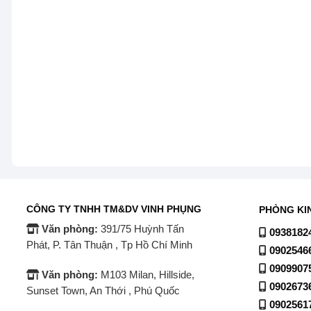
– Máy rửa chén độc lập rửa được chén bát cho khoảng
lượng nước tiêu thụ khoảng
10 lít/lần rửa.
– Đạt chuẩn
tiết kiệm năng lượng A++
theo tiêu chuẩn
CÔNG TY TNHH TM&DV VINH PHỤNG
PHÒNG KI
Văn phòng:
391/75 Huỳnh Tấn
0938182
Phát, P. Tân Thuận , Tp Hồ Chí Minh
0902546
0909907
Văn phòng:
M103 Milan, Hillside,
0902673
Sunset Town, An Thới , Phú Quốc
0902561