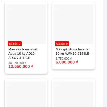
-9%
-11%
Đã bán: 0
Đã bán: 0
Máy sấy bơm nhiệt
Máy giặt Aqua Inverter
Aqua 10 kg AD10-
10 kg AWM10-2158LB
AR377U1L GN
Giá
Giá
6.750.000
₫
gốc
hiện
6.000.000
₫
Giá
Giá
14.970.000
₫
là:
tại
gốc
hiện
13.550.000
₫
6.750.000 ₫.
là:
là:
tại
6.000.000 ₫.
14.970.000 ₫.
là:
13.550.000 ₫.
-7%
-17%