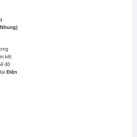
ị
ị Nhung)
ương
am kết
hế độ
tại
Điện