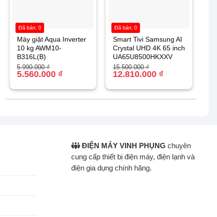
Đã bán: 0
Đã bán: 0
Máy giặt Aqua Inverter
Smart Tivi Samsung AI
10 kg AWM10-
Crystal UHD 4K 65 inch
B316L(B)
UA65U8500HKXXV
Giá
Giá
Giá
Giá
5.990.000
₫
15.500.000
₫
gốc
hiện
5.560.000
₫
gốc
hiện
12.810.000
₫
là:
tại
là:
tại
5.990.000 ₫.
là:
15.500.000 ₫.
là:
5.560.000 ₫.
12.810.000 ₫.
ĐIỆN MÁY VINH PHỤNG
chuyên
cung cấp thiết bị điện máy, điện lạnh và
điện gia dụng chính hãng.