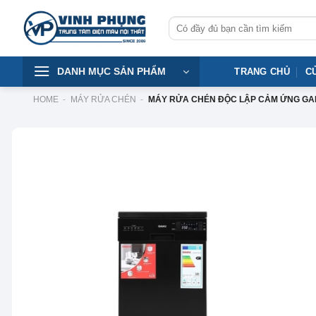
Skip
Tìm
to
kiếm:
content
DANH MỤC SẢN PHẨM
TRANG CHỦ
C
HOME
-
MÁY RỬA CHÉN
-
MÁY RỬA CHÉN ĐỘC LẬP CẢM ỨNG GALA
-19%