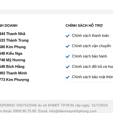
sử dụng tại nhà, bàn trang điểm cá nhân hoặc mang theo
n giúp bạn giữ mái tóc đẹp mọi lúc mọi nơi.
NH DOANH
CHÍNH SÁCH HỖ TRỢ
i hay dự sự kiện.
444 Thanh Nhã
Chính sách thanh toán
633 Thành Trung
Chính sách vận chuyển
580 Kim Phụng
648 Kiều Nga
Chính sách bảo hành
748 Mỹ Hương
548 Bích Hằng
Chính sách đổi trả và hoà
 nghệ kiểm soát nhiệt giúp tránh nhiệt quá nóng gây hư
au khi tạo kiểu.
993 Thanh Minh
Chính sách bảo mật thôn
773 Kim Phượng
ữ độ bóng cho tóc.
GPDKKD: 0307510346 do sở KH&ĐT TP.HCM cấp ngày: 31/7/2024.
 giúp bảo vệ thiết bị và người dùng. Đây là điểm cộng lớn
ện thoại: 0909.90.75.80. Email: info@dienmayvinhphung.com.