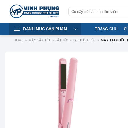
Skip
Tìm
to
kiếm:
content
DANH MỤC SẢN PHẨM
TRANG CHỦ
C
HOME
-
MÁY SẤY TÓC - CẮT TÓC - TẠO KIỂU TÓC
-
MÁY TẠO KIỂU 
-8%