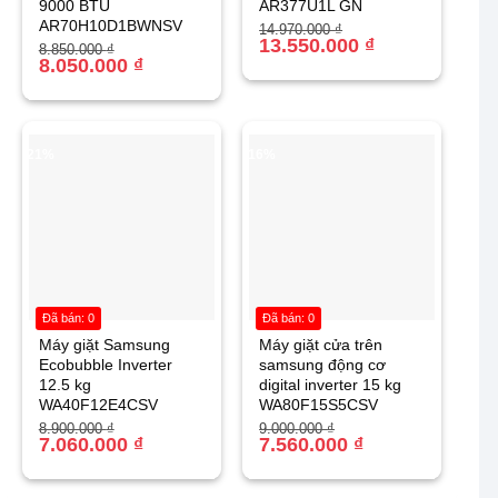
9000 BTU
AR377U1L GN
AR70H10D1BWNSV
Giá
Giá
14.970.000
₫
gốc
hiện
13.550.000
₫
Giá
Giá
8.850.000
₫
là:
tại
gốc
hiện
8.050.000
₫
14.970.000 ₫.
là:
là:
tại
13.550.000 ₫.
8.850.000 ₫.
là:
8.050.000 ₫.
-21%
-16%
Đã bán: 0
Đã bán: 0
Máy giặt Samsung
Máy giặt cửa trên
Ecobubble Inverter
samsung động cơ
12.5 kg
digital inverter 15 kg
WA40F12E4CSV
WA80F15S5CSV
Giá
Giá
Giá
Giá
8.900.000
₫
9.000.000
₫
gốc
hiện
7.060.000
₫
gốc
hiện
7.560.000
₫
là:
tại
là:
tại
8.900.000 ₫.
là:
9.000.000 ₫.
là:
7.060.000 ₫.
7.560.000 ₫.