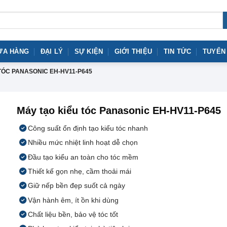
ỬA HÀNG
ĐẠI LÝ
SỰ KIỆN
GIỚI THIỆU
TIN TỨC
TUYỂN
TÓC PANASONIC EH-HV11-P645
Máy tạo kiểu tóc Panasonic EH-HV11-P645
Công suất ổn định tạo kiểu tóc nhanh
Nhiều mức nhiệt linh hoạt dễ chọn
Đầu tạo kiểu an toàn cho tóc mềm
Thiết kế gọn nhẹ, cầm thoải mái
Giữ nếp bền đẹp suốt cả ngày
Vận hành êm, ít ồn khi dùng
Chất liệu bền, bảo vệ tóc tốt