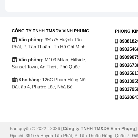
Phù hợp nhiều hoàn cảnh
Máy tạo kiểu tóc Panasonic EH-HV11-P645 rất phù hợp 
khi đi công tác, du lịch. Thiết kế nhỏ gọn và dễ di chuyể
CÔNG TY TNHH TM&DV VINH PHỤNG
PHÒNG KI
Bạn có thể tự tạo phong cách tóc riêng trước khi ra ngoà
Văn phòng:
391/75 Huỳnh Tấn
0938182
Phát, P. Tân Thuận , Tp Hồ Chí Minh
0902546
0909907
Công nghệ bảo vệ tóc khi tạo kiểu
Văn phòng:
M103 Milan, Hillside,
0902673
Sunset Town, An Thới , Phú Quốc
Hạn chế hư tổn tóc do nhiệt
0902561
Kho hàng:
126C Phạm Hùng Nối
0901395
Máy tạo kiểu tóc Panasonic EH-HV11-P645 tích hợp công
Dài, ấp 4, Phước Lộc, Nhà Bè
tổn tóc. Nhờ đó, tóc của bạn vẫn giữ được độ mềm mại s
0933795
0362064
Việc kiểm soát nhiệt hiệu quả giúp hạn chế khô xơ và gi
An toàn khi sử dụng
Bản quyền © 2022 - 2026
[Công ty TNHH TM&DV Vinh Phụng]
Sản phẩm được trang bị tính năng tự ngắt khi quá nhiệt,
Địa chỉ: 391/75 Huỳnh Tấn Phát, P. Tân Thuận Đông, Quận 7. Đi