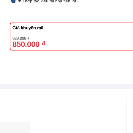
Phù hợp tạo kiểu tại nhà tiện lợi
Giá khuyến mãi
Giá
Giá
920.000
₫
gốc
hiện
850.000
₫
là:
tại
920.000 ₫.
là:
850.000 ₫.