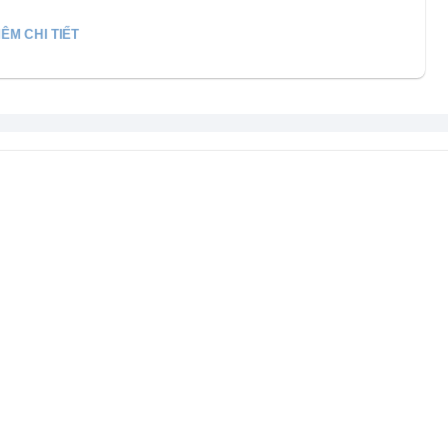
ÊM CHI TIẾT
ấp
, đảm bảo
độ bền cao
và
an toàn cho sức khỏe
, mang