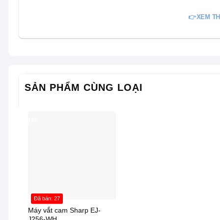
👉XEM TH
Cốc đựng nước ép
được làm từ
chất liệu nhựa cao c
SẢN PHẨM CÙNG LOẠI
đến sự tiện lợi và an tâm cho người sử dụng.
-33%
Đã bán: 27
Máy vắt cam Sharp EJ-
J256-WH