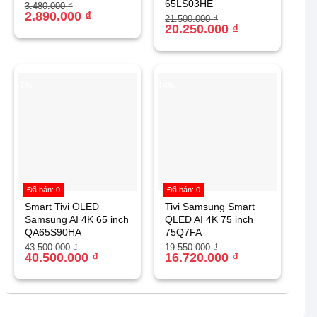
65LS03HE
Giá
Giá
3.480.000
₫
gốc
hiện
2.890.000
₫
Giá
Giá
21.500.000
₫
là:
tại
gốc
hiện
20.250.000
₫
3.480.000 ₫.
là:
là:
tại
2.890.000 ₫.
21.500.000 ₫.
là:
20.250.000 ₫.
-7%
-14%
Đã bán: 0
Đã bán: 0
Smart Tivi OLED
Tivi Samsung Smart
Samsung AI 4K 65 inch
QLED AI 4K 75 inch
QA65S90HA
75Q7FA
Giá
Giá
Giá
Giá
43.500.000
₫
19.550.000
₫
gốc
hiện
40.500.000
₫
gốc
hiện
16.720.000
₫
là:
tại
là:
tại
43.500.000 ₫.
là:
19.550.000 ₫.
là:
40.500.000 ₫.
16.720.000 ₫.