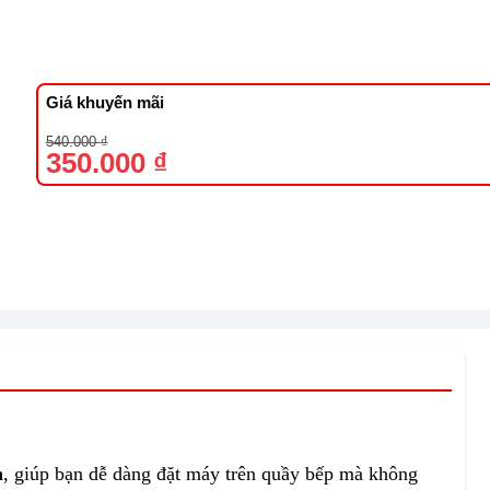
Giá khuyến mãi
Giá
Giá
540.000
₫
gốc
hiện
350.000
₫
là:
tại
540.000 ₫.
là:
350.000 ₫.
n
, giúp bạn dễ dàng đặt máy trên quầy bếp mà không