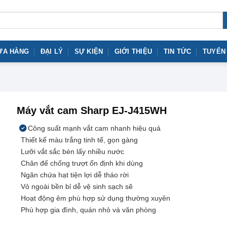
ỬA HÀNG
ĐẠI LÝ
SỰ KIỆN
GIỚI THIỆU
TIN TỨC
TUYỂN
Máy vắt cam Sharp EJ-J415WH
Công suất mạnh vắt cam nhanh hiệu quả
Thiết kế màu trắng tinh tế, gọn gàng
Lưỡi vắt sắc bén lấy nhiều nước
Chân đế chống trượt ổn định khi dùng
Ngăn chứa hạt tiện lợi dễ tháo rời
Vỏ ngoài bền bỉ dễ vệ sinh sạch sẽ
Hoạt động êm phù hợp sử dụng thường xuyên
Phù hợp gia đình, quán nhỏ và văn phòng