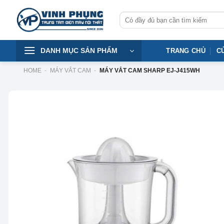
Skip
Tìm
to
kiếm:
content
DANH MỤC SẢN PHẨM
TRANG CHỦ
C
HOME
-
MÁY VẮT CAM
-
MÁY VẮT CAM SHARP EJ-J415WH
-35%