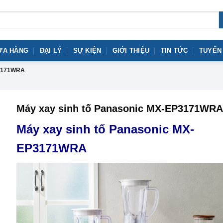
ỬA HÀNG
ĐẠI LÝ
SỰ KIỆN
GIỚI THIỆU
TIN TỨC
TUYỂN
3171WRA
Máy xay sinh tố Panasonic MX-EP3171WRA
Máy xay sinh tố Panasonic MX-
EP3171WRA