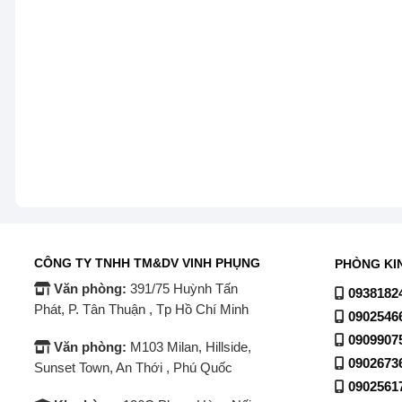
CÔNG TY TNHH TM&DV VINH PHỤNG
PHÒNG KI
Văn phòng:
391/75 Huỳnh Tấn
0938182
Phát, P. Tân Thuận , Tp Hồ Chí Minh
0902546
0909907
Văn phòng:
M103 Milan, Hillside,
0902673
Sunset Town, An Thới , Phú Quốc
0902561