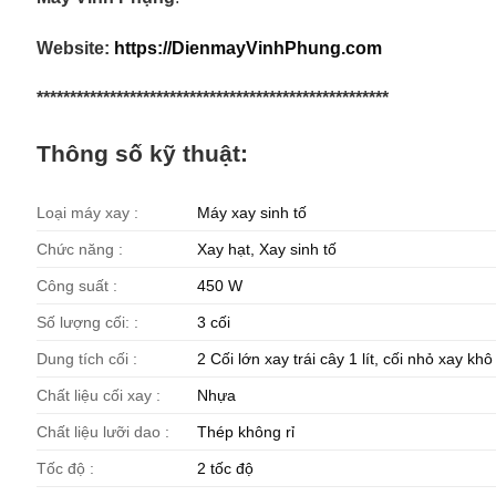
Website:
https://DienmayVinhPhung.com
*****************************************************
Thông số kỹ thuật:
Loại máy xay :
Máy xay sinh tố
Chức năng :
Xay hạt, Xay sinh tố
Công suất :
450 W​
Số lượng cối: :
3 cối
Dung tích cối :
2 Cối lớn xay trái cây 1 lít, cối nhỏ xay khô 
Chất liệu cối xay :
Nhựa
Chất liệu lưỡi dao :
Thép không rỉ
Tốc độ :
2 tốc độ