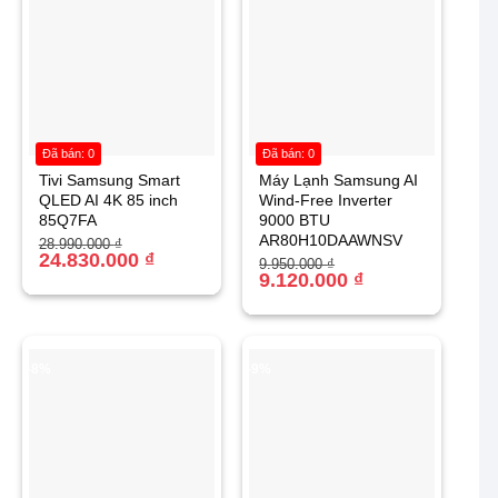
Đã bán: 0
Đã bán: 0
Tivi Samsung Smart
Máy Lạnh Samsung AI
QLED AI 4K 85 inch
Wind-Free Inverter
85Q7FA
9000 BTU
AR80H10DAAWNSV
Giá
Giá
28.990.000
₫
gốc
hiện
24.830.000
₫
Giá
Giá
9.950.000
₫
là:
tại
gốc
hiện
9.120.000
₫
28.990.000 ₫.
là:
là:
tại
24.830.000 ₫.
9.950.000 ₫.
là:
9.120.000 ₫.
-8%
-9%