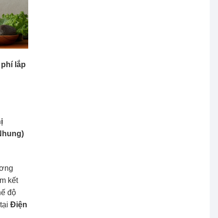
phí lắp
ị
 Nhung)
ương
am kết
hế độ
tại
Điện