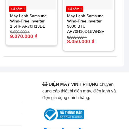
Đã bán: 0
Đã bán: 0
Máy Lạnh Samsung
Máy Lạnh Samsung
Wind-Free Inverter
Wind-Free Inverter
1.5HP AR70H13D1
9000 BTU
AR70H10D1BWNSV
Giá
Giá
9.850.000
₫
gốc
hiện
9.070.000
₫
Giá
Giá
8.850.000
₫
là:
tại
gốc
hiện
8.050.000
₫
9.850.000 ₫.
là:
là:
tại
9.070.000 ₫.
8.850.000 ₫.
là:
8.050.000 ₫.
ĐIỆN MÁY VINH PHỤNG
chuyên
cung cấp thiết bị điện máy, điện lạnh và
điện gia dụng chính hãng.