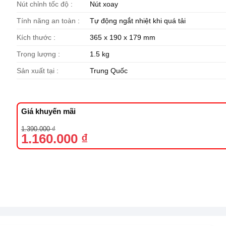
Nút chỉnh tốc độ :
Nút xoay
Tính năng an toàn :
Tự động ngắt nhiệt khi quá tải
Kích thước :
365 x 190 x 179 mm​
Trọng lượng :
1.5 kg
Sản xuất tại :
Trung Quốc
Giá khuyến mãi
Giá
Giá
1.390.000
₫
gốc
hiện
1.160.000
₫
là:
tại
1.390.000 ₫.
là:
1.160.000 ₫.