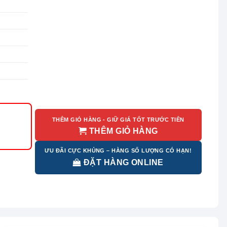
THÊM GIỎ HÀNG - GIỮ GIÁ TỐT TRƯỚC TIÊN
THÊM GIỎ HÀNG
ƯU ĐÃI CỰC KHỦNG – HÀNG SỐ LƯỢNG CÓ HẠN!
ĐẶT HÀNG ONLINE