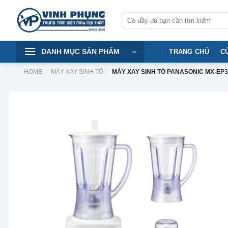
Skip
Tìm
to
kiếm:
content
DANH MỤC SẢN PHẨM
TRANG CHỦ
C
HOME
-
MÁY XAY SINH TỐ
-
MÁY XAY SINH TỐ PANASONIC MX-EP
-17%