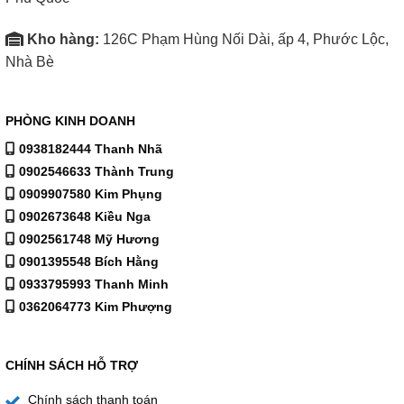
nhanh hơn, tiết kiệm thời gian cho người bận rộn. Dù nấu
Kho hàng:
126C Phạm Hùng Nối Dài, ấp 4, Phước Lộc,
nhanh nhưng cơm vẫn đảm bảo độ tơi xốp và thơm đặc
Nhà Bè
trưng.
Chip điều khiển thông minh
PHÒNG KINH DOANH
Bộ điều khiển nhiệt độ tự động giúp nồi cơm điện Toshiba
0938182444 Thanh Nhã
1.8 lít RC-18DR3PV(G) tối ưu hóa quá trình nấu, tránh
0902546633 Thành Trung
trường hợp quá nhiệt và giúp cơm ngon ổn định ở mọi lần
0909907580 Kim Phụng
sử dụng.
0902673648 Kiều Nga
Đa dạng chế độ nấu của Nồi cơm điện
0902561748 Mỹ Hương
Toshiba 1.8 lít RC-18DR3PV(G)
0901395548 Bích Hằng
0933795993 Thanh Minh
Nấu cơm nhanh – đơn giản chỉ với một nút bấm
0362064773 Kim Phượng
CHÍNH SÁCH HỖ TRỢ
Chính sách thanh toán