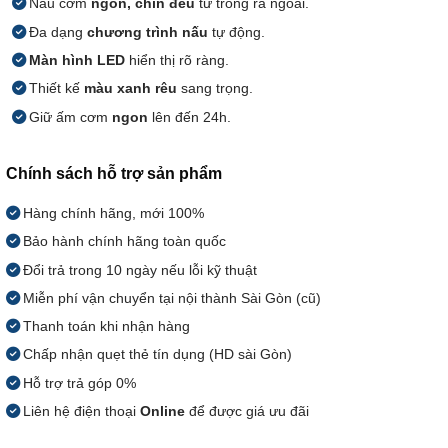
Nấu cơm
ngon, chín đều
từ trong ra ngoài.
Đa dạng
chương trình nấu
tự động.
Màn hình LED
hiển thị rõ ràng.
Thiết kế
màu xanh rêu
sang trọng.
Giữ ấm cơm
ngon
lên đến 24h.
Chính sách hỗ trợ sản phẩm
Hàng chính hãng, mới 100%
Bảo hành chính hãng toàn quốc
Đổi trả trong 10 ngày nếu lỗi kỹ thuật
Miễn phí vận chuyển tại nội thành Sài Gòn (cũ)
Thanh toán khi nhận hàng
Chấp nhận quẹt thẻ tín dụng (HD sài Gòn)
Hỗ trợ trả góp 0%
Liên hệ điện thoại
Online
để được giá ưu đãi