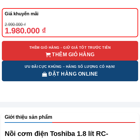
Giá khuyến mãi
Giá
Giá
2.990.000
₫
gốc
hiện
1.980.000
₫
là:
tại
2.990.000 ₫.
là:
1.980.000 ₫.
THÊM GIỎ HÀNG - GIỮ GIÁ TỐT TRƯỚC TIÊN
THÊM GIỎ HÀNG
ƯU ĐÃI CỰC KHỦNG – HÀNG SỐ LƯỢNG CÓ HẠN!
ĐẶT HÀNG ONLINE
Giới thiệu sản phẩm
Nồi cơm điện Toshiba 1.8 lít RC-