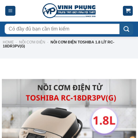
Skip
to
content
Tìm
kiếm:
HOME
-
NỒI CƠM ĐIỆN
-
NỒI CƠM ĐIỆN TOSHIBA 1.8 LÍT RC-
18DR3PV(G)
-34%