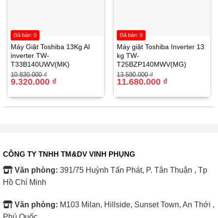
Đã bán: 0
Đã bán: 0
Máy Giặt Toshiba 13Kg AI
Máy giặt Toshiba Inverter 13
inverter TW-
kg TW-
T33B140UWV(MK)
T25BZP140MWV(MG)
Giá
Giá
Giá
Giá
10.830.000
₫
13.590.000
₫
gốc
hiện
9.320.000
₫
gốc
hiện
11.680.000
₫
là:
tại
là:
tại
10.830.000 ₫.
là:
13.590.000 ₫.
là:
9.320.000 ₫.
11.680.000 ₫.
Nồi cơm điện Toshiba 1.8 lít RC-18DR3PV(G) tích hợp
công nghệ làm nóng 3D, truyền nhiệt từ đáy, thân và nắp
CÔNG TY TNHH TM&DV VINH PHỤNG
nồi. Nhờ đó, hạt cơm chín kỹ từ trong ra ngoài mà không bị
Văn phòng:
391/75 Huỳnh Tấn Phát, P. Tân Thuận , Tp
nát, giữ nguyên độ dẻo và hương vị thơm ngon tự nhiên.
Hồ Chí Minh
Công suất mạnh mẽ rút ngắn thời gian nấu
Văn phòng:
M103 Milan, Hillside, Sunset Town, An Thới ,
Với công suất nấu 650–700W, sản phẩm giúp cơm chín
Phú Quốc