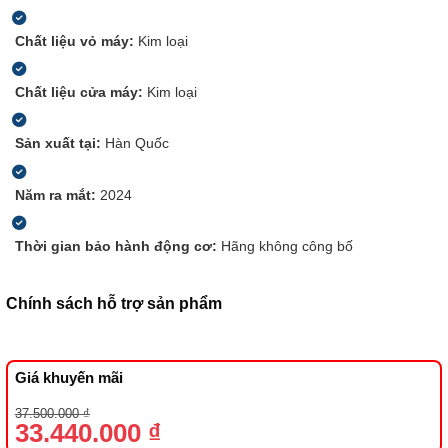
Chất liệu vỏ máy:
Kim loại
Chất liệu cửa máy:
Kim loại
Sản xuất tại:
Hàn Quốc
Năm ra mắt:
2024
Thời gian bảo hành động cơ:
Hãng không công bố
Chính sách hỗ trợ sản phẩm
Giá khuyến mãi
Giá
Giá
37.500.000
₫
gốc
hiện
33.440.000
₫
là:
tại