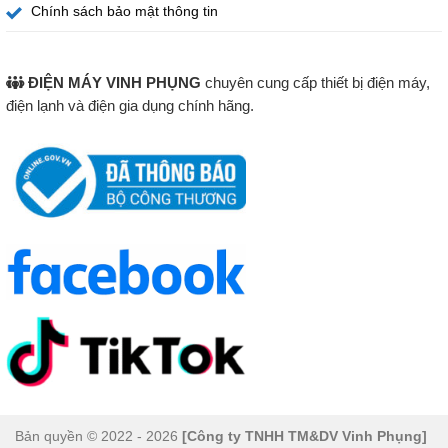
Chính sách bảo mật thông tin
không có mặt ở nhà.
Chế độ tự động điều chỉnh thời gian và nhiệt độ
: Tủ
ĐIỆN MÁY VINH PHỤNG
chuyên cung cấp thiết bị điện máy,
LG Styler có khả năng tự động điều chỉnh thời gian và
điện lạnh và điện gia dụng chính hãng.
nhiệt độ chăm sóc dựa trên loại vải và mức độ cần làm
sạch. Điều này giúp bạn bảo vệ quần áo một cách hiệu
quả mà không lo sợ làm hỏng hoặc co rút vải.
Chế độ khử mùi và làm khô nhanh
: Ngoài việc làm
sạch, tủ cũng có tính năng khử mùi hôi hiệu quả, mang
đến cho bạn những bộ quần áo luôn tươi mới và dễ chịu.
Điều này rất hữu ích cho những bộ đồ mặc ngoài trời
hoặc những bộ quần áo có mùi khó chịu.
Bản quyền © 2022 - 2026
[Công ty TNHH TM&DV Vinh Phụng]