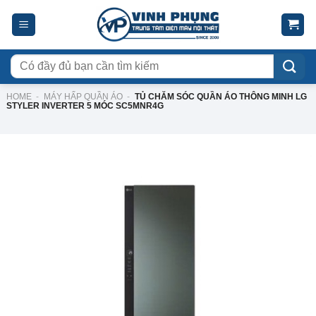
Skip
to
content
Tìm
kiếm:
HOME
-
MÁY HẤP QUẦN ÁO
-
TỦ CHĂM SÓC QUẦN ÁO THÔNG MINH LG
STYLER INVERTER 5 MÓC SC5MNR4G
-11%