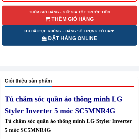
37.500.000 ₫.
là:
33.440.000 ₫.
THÊM GIỎ HÀNG - GIỮ GIÁ TỐT TRƯỚC TIÊN
THÊM GIỎ HÀNG
ƯU ĐÃI CỰC KHỦNG – HÀNG SỐ LƯỢNG CÓ HẠN!
ĐẶT HÀNG ONLINE
Giới thiệu sản phẩm
Tủ chăm sóc quần áo thông minh LG
Styler Inverter 5 móc SC5MNR4G
Tủ chăm sóc quần áo thông minh LG Styler Inverter
5 móc SC5MNR4G