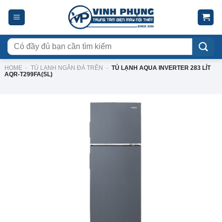
Skip
to
content
Tìm
kiếm:
HOME
-
TỦ LẠNH NGĂN ĐÁ TRÊN
-
TỦ LẠNH AQUA INVERTER 283 LÍT
AQR-T299FA(SL)
-25%