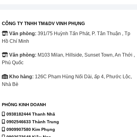
Hệ thống đèn LED chiếu sáng dịu mắt và tiết kiệm điện
CÔNG TY TNHH TM&DV VINH PHỤNG
Văn phòng:
391/75 Huỳnh Tấn Phát, P. Tân Thuận , Tp
Hồ Chí Minh
Văn phòng:
M103 Milan, Hillside, Sunset Town, An Thới ,
Phú Quốc
Kho hàng:
126C Phạm Hùng Nối Dài, ấp 4, Phước Lộc,
Nhà Bè
PHÒNG KINH DOANH
Đèn LED chiếu sáng rõ ràng, không gây chói và tiêu thụ ít
0938182444 Thanh Nhã
điện năng hơn nhiều so với đèn truyền thống. Ánh sáng
0902546633 Thành Trung
lan tỏa đều giúp bạn dễ dàng quan sát thực phẩm bên
0909907580 Kim Phụng
0902673648 Kiều Nga