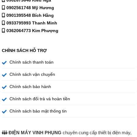
trong tủ lạnh Aqua Inverter 283 lít AQR-T299FA(SL) kể cả
trong không gian thiếu sáng.
0902561748 Mỹ Hương
0901395548 Bích Hằng
Khay kính chịu lực an toàn cho việc bảo quản
0933795993 Thanh Minh
0362064773 Kim Phượng
CHÍNH SÁCH HỖ TRỢ
Chính sách thanh toán
Chính sách vận chuyển
Chính sách bảo hành
Chính sách đổi trả và hoàn tiền
Chính sách bảo mật thông tin
Khay kính của tủ có khả năng chịu tải trọng lớn, giúp bạn
yên tâm đặt nồi, hộp thủy tinh hoặc lượng lớn thực phẩm
ĐIỆN MÁY VINH PHỤNG
chuyên cung cấp thiết bị điện máy,