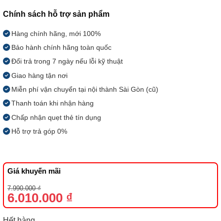
Chính sách hỗ trợ sản phẩm
Hàng chính hãng, mới 100%
Bảo hành chính hãng toàn quốc
Đổi trả trong 7 ngày nếu lỗi kỹ thuật
Giao hàng tận nơi
Miễn phí vận chuyển tại nội thành Sài Gòn (cũ)
Thanh toán khi nhận hàng
Chấp nhận quẹt thẻ tín dụng
Hỗ trợ trả góp 0%
Giá khuyến mãi
Giá
Giá
7.990.000
₫
gốc
hiện
6.010.000
₫
là:
tại
7.990.000 ₫.
là:
6.010.000 ₫.
Hết hàng