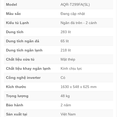
Model
AQR-T299FA(SL)
riêng biệt giúp bảo quản thịt cá lâu ngày mà không ảnh
hưởng đến mùi vị.
Màu sắc
Đang cập nhật
Kiểu tủ Lạnh
Ngăn đá trên - 2 cánh
Chất liệu bền bỉ đảm bảo an toàn khi sử dụng
Dung tích
283 lít
Khay kính chịu lực làm từ vật liệu cứng chắc, không bị nứt
vỡ khi chứa nhiều thực phẩm nặng. Gioăng cửa có khả
Dung tích ngăn đá
65 lít
năng kháng khuẩn tốt, hạn chế bám bẩn và bảo vệ sức
Dung tích ngăn lạnh
218 lít
khỏe người dùng. Chất liệu bên trong đạt tiêu chuẩn an
toàn, không bị ám mùi nhựa trong quá trình sử dụng.
Chất liệu cửa tủ
Mặt thép
Chất liệu khay ngăn lạnh
Kính chịu lực
Không gian lưu trữ tối ưu và linh hoạt
Công nghệ inverter
Có
Hệ thống ngăn kệ của tủ lạnh Aqua Inverter 283 lít AQR-
T299FA(SL) có thể điều chỉnh linh hoạt độ cao. Khoang để
Kích thước
1630 x 548 x 625 mm
chai lớn ở cánh cửa phù hợp cho nước uống dung tích
Trọng lượng
48 kg
lớn. Ngăn rau củ rộng, có khả năng giữ ẩm ổn định giúp
rau quả tươi lâu và giữ nguyên độ giòn.
Bảo hành
2 năm
Sản xuất tại
Việt Nam