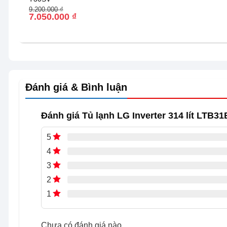
năng vượt trội. Thiết kế ngăn đá trên truyền thống, que
Giá
Giá
9.200.000
₫
phẩm đông lạnh. Sự kết hợp giữa công nghệ động cơ tiên
gốc
hiện
7.050.000
₫
là:
tại
sự tiện nghi và bền bỉ.
9.200.000 ₫.
là:
7.050.000 ₫.
Đánh giá & Bình luận
Đánh giá Tủ lạnh LG Inverter 314 lít LTB3
5
4
3
2
1
Chưa có đánh giá nào.