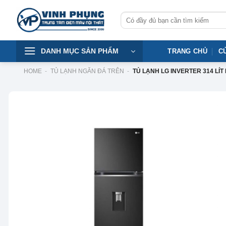
Skip
Tìm
to
kiếm:
content
DANH MỤC SẢN PHẨM
TRANG CHỦ
C
HOME
-
TỦ LẠNH NGĂN ĐÁ TRÊN
-
TỦ LẠNH LG INVERTER 314 LÍT
-92%