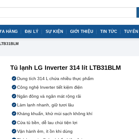
ỬA HÀNG
ĐẠI LÝ
SỰ KIỆN
GIỚI THIỆU
TIN TỨC
TUYỂN
 LTB31BLM
Tủ lạnh LG Inverter 314 lít LTB31BLM
Dung tích 314 L chứa nhiều thực phẩm
Công nghệ Inverter tiết kiệm điện
Ngăn đông và ngăn mát rộng rãi
Làm lạnh nhanh, giữ tươi lâu
Kháng khuẩn, khử mùi sạch không khí
Cửa tủ bền, dễ lau chùi tiện lợi
Vận hành êm, ít ồn khi dùng