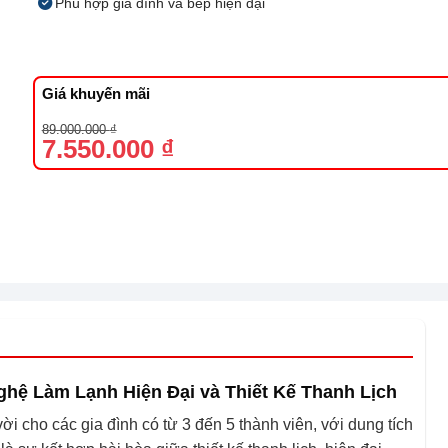
Phù hợp gia đình và bếp hiện đại
Giá khuyến mãi
Giá
Giá
89.000.000
₫
gốc
hiện
7.550.000
₫
là:
tại
89.000.000 ₫.
là:
7.550.000 ₫.
ghệ Làm Lạnh Hiện Đại và Thiết Kế Thanh Lịch
ời cho các gia đình có từ 3 đến 5 thành viên, với dung tích