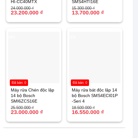
HI-CC40MTX
SMS4HTI16E
Giá
Giá
Giá
Giá
24.000.000
₫
15.300.000
₫
gốc
hiện
23.200.000
₫
gốc
hiện
13.700.000
₫
là:
tại
là:
tại
24.000.000 ₫.
là:
15.300.000 ₫.
là:
23.200.000 ₫.
13.700.000 ₫.
-10%
-11%
Đã bán: 0
Đã bán: 0
Máy rửa Chén độc lập
Máy rửa bát độc lập 14
14 bộ Bosch
bộ Bosch SMS4ECI01P
SMI6ZCS16E
-Seri 4
Giá
Giá
Giá
Giá
25.500.000
₫
18.500.000
₫
gốc
hiện
23.000.000
₫
gốc
hiện
16.550.000
₫
là:
tại
là:
tại
25.500.000 ₫.
là:
18.500.000 ₫.
là:
23.000.000 ₫.
16.550.000 ₫.