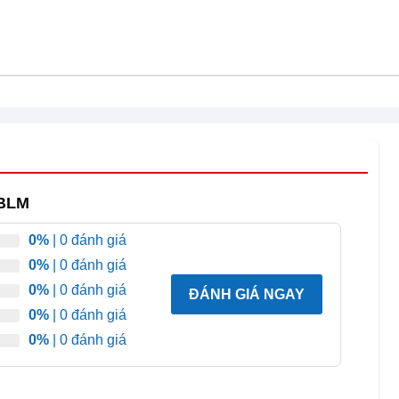
n thuộc với người dùng Việt, giúp dễ dàng lấy đá và thực
 tiến và thiết kế thân thiện là điểm mạnh lớn, mang lại
1BLM
0%
| 0 đánh giá
0%
| 0 đánh giá
0%
| 0 đánh giá
ĐÁNH GIÁ NGAY
0%
| 0 đánh giá
0%
| 0 đánh giá