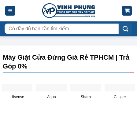
Skip
to
content
Tìm
kiếm:
Máy Giặt Cửa Đứng Giá Rẻ TPHCM | Trả
Góp 0%
Hisense
Aqua
Sharp
Casper
Máy Giặt Cửa Đứng Hisense