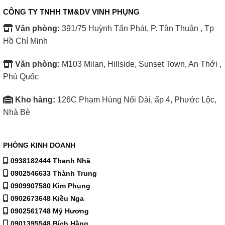
CÔNG TY TNHH TM&DV VINH PHỤNG
Văn phòng:
391/75 Huỳnh Tấn Phát, P. Tân Thuận , Tp
Hồ Chí Minh
Văn phòng:
M103 Milan, Hillside, Sunset Town, An Thới ,
Phú Quốc
Công nghệ âm thanh vượt trội trên Tivi Sharp 32 inch
2T-C32EG2X
Kho hàng:
126C Phạm Hùng Nối Dài, ấp 4, Phước Lộc,
Nhà Bè
Công nghệ Dolby Audio
mang đến trải nghiệm âm
thanh sống động và mạnh mẽ. Với định dạng âm thanh
PHÒNG KINH DOANH
xử lý kỹ thuật số, Dolby Audio tái tạo chất âm trong
0938182444 Thanh Nhã
trẻo, rõ ràng, giúp bạn cảm nhận âm thanh rõ nét và chi
0902546633 Thành Trung
tiết hơn. Công nghệ này tối ưu hóa âm thanh, làm cho
0909907580 Kim Phụng
các chương trình thể thao, phim bom tấn Hollywood,
0902673648 Kiều Nga
hay các chương trình yêu thích của bạn trở nên hấp dẫn
0902561748 Mỹ Hương
0901395548 Bích Hằng