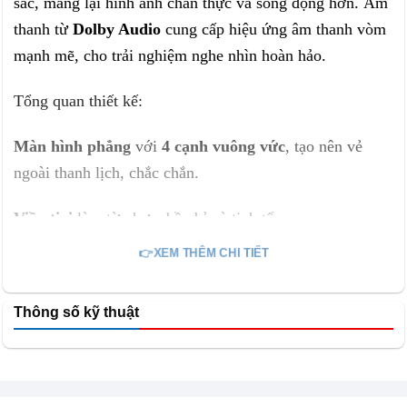
sắc, mang lại hình ảnh chân thực và sống động hơn. Âm
thanh từ
Dolby Audio
cung cấp hiệu ứng âm thanh vòm
mạnh mẽ, cho trải nghiệm nghe nhìn hoàn hảo.
Tổng quan thiết kế:
Màn hình phẳng
với
4 cạnh vuông vức
, tạo nên vẻ
ngoài thanh lịch, chắc chắn.
Viền tivi
làm từ nhựa, bền bỉ và tinh tế.
👉XEM THÊM CHI TIẾT
Màn hình 32 inch phù hợp với các không gian nhỏ, giúp
tiết kiệm diện tích mà vẫn đảm bảo chất lượng hình ảnh.
Thông số kỹ thuật
Chân đế chữ V úp ngược
bằng kim loại, không chỉ
chắc chắn mà còn có thể tháo rời để treo tường, tối ưu
hóa không gian.