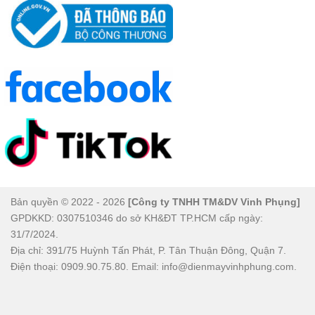
Hệ điều hành Android 11 trên Tivi Sharp 32 inch 2T-
C32EG2X
Tivi Sharp 32 inch 2T-C32EG2X được trang bị
hệ điều
hành Android 11
, mang đến một giao diện trực quan, dễ
sử dụng, giúp người dùng thao tác mượt mà và tìm kiếm
Bản quyền © 2022 - 2026
[Công ty TNHH TM&DV Vinh Phụng]
GPDKKD: 0307510346 do sở KH&ĐT TP.HCM cấp ngày:
nội dung nhanh chóng. Các nội dung được phân chia rõ
31/7/2024.
ràng theo các tab, tạo sự thuận tiện và dễ dàng trong việc
Địa chỉ: 391/75 Huỳnh Tấn Phát, P. Tân Thuận Đông, Quận 7.
điều hướng.
Điện thoại: 0909.90.75.80. Email: info@dienmayvinhphung.com.
Ngoài ra, hệ điều hành này cung cấp một
kho ứng dụng