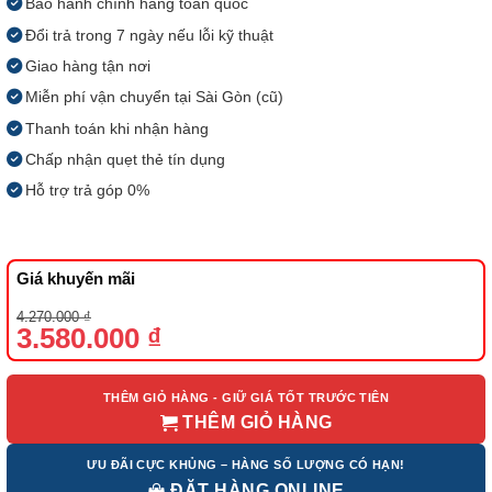
Bảo hành chính hãng toàn quốc
Đổi trả trong 7 ngày nếu lỗi kỹ thuật
Giao hàng tận nơi
Miễn phí vận chuyển tại Sài Gòn (cũ)
Thanh toán khi nhận hàng
Chấp nhận quẹt thẻ tín dụng
Hỗ trợ trả góp 0%
Giá khuyến mãi
Giá
Giá
4.270.000
₫
gốc
hiện
3.580.000
₫
là:
tại
4.270.000 ₫.
là:
3.580.000 ₫.
THÊM GIỎ HÀNG - GIỮ GIÁ TỐT TRƯỚC TIÊN
THÊM GIỎ HÀNG
ƯU ĐÃI CỰC KHỦNG – HÀNG SỐ LƯỢNG CÓ HẠN!
ĐẶT HÀNG ONLINE