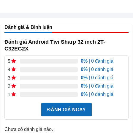
Tivi Sharp 32 inch 2T-C32EG2X mang đến cho bạn một
lựa chọn lý tưởng cho các không gian nhỏ, kết hợp với
hiệu suất hình ảnh và âm thanh vượt trội.
Đánh giá & Bình luận
Đánh giá Android Tivi Sharp 32 inch 2T-
C32EG2X
0%
| 0 đánh giá
5
0%
| 0 đánh giá
4
0%
| 0 đánh giá
3
0%
| 0 đánh giá
2
0%
| 0 đánh giá
1
ĐÁNH GIÁ NGAY
Chưa có đánh giá nào.