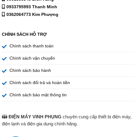
và lôi cuốn hơn bao giờ hết.
0933795993 Thanh Minh
0362064773 Kim Phượng
Nhờ vào Dolby Audio, mọi khoảnh khắc giải trí trên Tivi
Sharp 32 inch 2T-C32EG2X sẽ trở nên sống động, mạnh
mẽ và chân thực.
CHÍNH SÁCH HỖ TRỢ
Chính sách thanh toán
Chính sách vận chuyển
Chính sách bảo hành
Chính sách đổi trả và hoàn tiền
Chính sách bảo mật thông tin
ĐIỆN MÁY VINH PHỤNG
chuyên cung cấp thiết bị điện máy,
điện lạnh và điện gia dụng chính hãng.