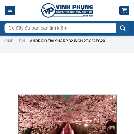
Skip
to
content
Tìm
kiếm:
HOME
-
TIVI
-
ANDROID TIVI SHARP 32 INCH 2T-C32EG2X
-16%