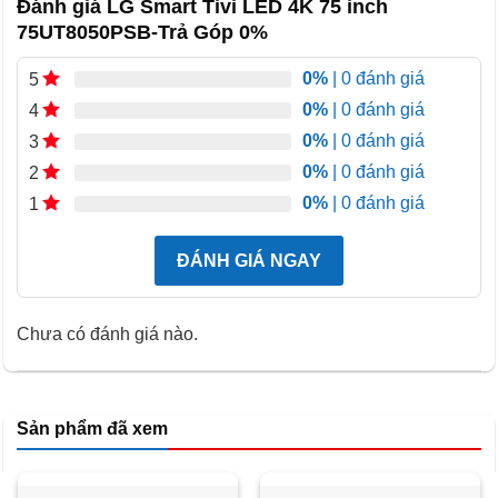
Đánh giá LG Smart Tivi LED 4K 75 inch
75UT8050PSB-Trả Góp 0%
Điều chỉnh độ sáng tự động cho sắc màu nguyên vẹn
dù ngày hay đêm
0%
| 0 đánh giá
5
0%
| 0 đánh giá
4
Smart Tivi LED LG 4K 75 inch 75UT8050PSB trang bị tính
0%
| 0 đánh giá
năng tinh chỉnh độ sáng giúp phân tích ánh sáng trong
3
không gian và cân bằng hình ảnh được sắc nét vẹn toàn
0%
| 0 đánh giá
2
hơn dù là ngày hay đêm.
0%
| 0 đánh giá
1
ĐÁNH GIÁ NGAY
Chưa có đánh giá nào.
Sản phẩm đã xem