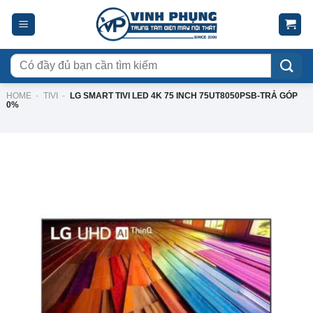
Skip
to
content
Tìm
kiếm:
HOME
-
TIVI
-
LG SMART TIVI LED 4K 75 INCH 75UT8050PSB-TRẢ GÓP
0%
-23%