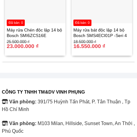
Đã bán: 0
Đã bán: 0
Máy rửa Chén độc lập 14 bộ
Máy rửa bát độc lập 14 bộ
Bosch SMI6ZCS16E
Bosch SMS4ECI01P -Seri 4
Giá
Giá
Giá
Giá
25.500.000
₫
18.500.000
₫
gốc
hiện
23.000.000
₫
gốc
hiện
16.550.000
₫
là:
tại
là:
tại
25.500.000 ₫.
là:
18.500.000 ₫.
là:
23.000.000 ₫.
16.550.000 ₫.
Chia sẻ nội dung từ điện thoại lên tivi dễ dàng
Tivi LED LG 4K 75 inch 75UT8050PSB cho bạn chia sẻ
nội dung từ điện thoại lên màn hình tivi thông qua Air Play
CÔNG TY TNHH TM&DV VINH PHỤNG
2, Screen Share để tận hưởng nội dung được trọn vẹn
hơn mà không bị giới hạn về kích thước màn hình, thỏa
Văn phòng:
391/75 Huỳnh Tấn Phát, P. Tân Thuận , Tp
sức tận hưởng các chương trình yêu thích cùng người
Hồ Chí Minh
thân và bạn bè một cách trọn vẹn và thoải mái nhất.
Văn phòng:
M103 Milan, Hillside, Sunset Town, An Thới ,
Phú Quốc