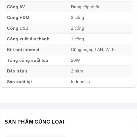
Cổng AV
Đang cập nhật
Cổng HDMI
3 cổng
Cổng USB
2 cổng
Cổng xuất âm thanh
1 cổng
Kết nối internet
Cổng mạng LAN, Wi-Fi
Tổng công suất loa
20W
Bảo hành
2 năm
Magic Remote cho bạn tùy chỉnh dễ dàng với chuột
Sản xuất tại
Indonesia
bay
Tivi LG 75 inch 75UT8050PSB giúp bạn điều chỉnh và tìm
kiếm chương trình yêu thích dễ dàng hơn với Magic
Remote, kết hợp điều khiển giọng nói (hỗ trợ tiếng Việt).
Bạn có thể mở khóa mọi tính năng trên tivi với Magic
SẢN PHẨM CÙNG LOẠI
Remote tích hợp chuột bay thông minh hoặc giọng nói một
cách tiện lợi. Lưu ý: Hình ảnh chỉ mang tính chất minh họa