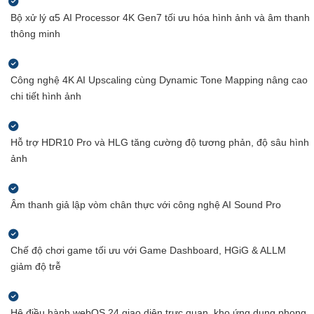
Bộ xử lý α5 AI Processor 4K Gen7 tối ưu hóa hình ảnh và âm thanh
thông minh
Công nghệ 4K AI Upscaling cùng Dynamic Tone Mapping nâng cao
chi tiết hình ảnh
Hỗ trợ HDR10 Pro và HLG tăng cường độ tương phản, độ sâu hình
ảnh
Âm thanh giả lập vòm chân thực với công nghệ AI Sound Pro
Chế độ chơi game tối ưu với Game Dashboard, HGiG & ALLM
giảm độ trễ
Hệ điều hành webOS 24 giao diện trực quan, kho ứng dụng phong