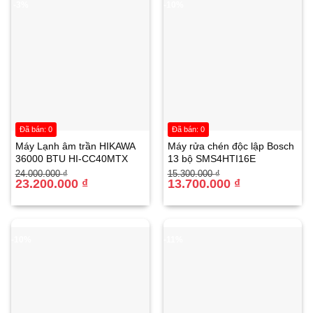
-3%
-10%
AI Sound Pro mang đến âm thanh rõ nét và sống động
Đã bán: 0
Đã bán: 0
với từng loại nội dung khác nhau
Máy Lạnh âm trần HIKAWA
Máy rửa chén độc lập Bosch
36000 BTU HI-CC40MTX
13 bộ SMS4HTI16E
Giá
Giá
Giá
Giá
24.000.000
₫
15.300.000
₫
gốc
hiện
23.200.000
₫
gốc
hiện
13.700.000
₫
là:
tại
là:
tại
24.000.000 ₫.
là:
15.300.000 ₫.
là:
23.200.000 ₫.
13.700.000 ₫.
-10%
-11%