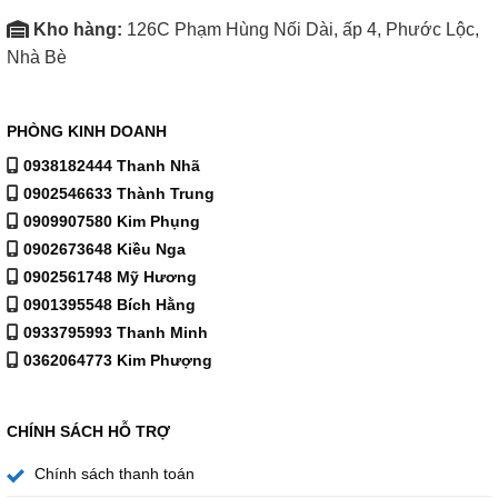
Kho hàng:
126C Phạm Hùng Nối Dài, ấp 4, Phước Lộc,
Nhà Bè
PHÒNG KINH DOANH
0938182444 Thanh Nhã
0902546633 Thành Trung
0909907580 Kim Phụng
0902673648 Kiều Nga
0902561748 Mỹ Hương
0901395548 Bích Hằng
0933795993 Thanh Minh
0362064773 Kim Phượng
Hệ điều hành webOS 24 với giao diện dễ sử dụng
CHÍNH SÁCH HỖ TRỢ
Sử dụng hệ điều hành webOS 24 có giao diện thân thiện
Chính sách thanh toán
với người dùng cùng kho ứng dụng đa dạng cho bạn thỏa