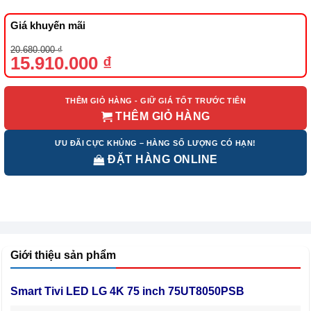
Giá khuyến mãi
Giá
Giá
20.680.000
₫
gốc
hiện
15.910.000
₫
là:
tại
20.680.000 ₫.
là:
15.910.000 ₫.
THÊM GIỎ HÀNG - GIỮ GIÁ TỐT TRƯỚC TIÊN
THÊM GIỎ HÀNG
ƯU ĐÃI CỰC KHỦNG – HÀNG SỐ LƯỢNG CÓ HẠN!
ĐẶT HÀNG ONLINE
Giới thiệu sản phẩm
Smart Tivi LED LG 4K 75 inch 75UT8050PSB