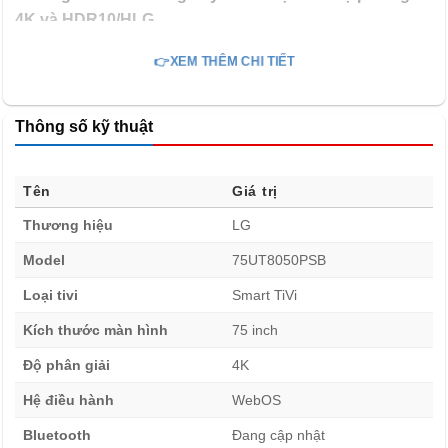
4K và HDR10/HLG
Bộ xử lý α5 AI Processor 4K Gen7 cho trải nghiệm mãn
👉XEM THÊM CHI TIẾT
nhãn hơn
Tivi LG 75 inch 75UT8050PSB được trang bị bộ xử lý α5
Thông số kỹ thuật
AI Processor 4K Gen7 tối ưu độ sáng để khung hình trở
nên rực rỡ và mang đến âm thanh đạt chất lượng cao hơn
để bạn đắm chìm trong trải nghiệm xứng tầm tuyệt đỉnh với
Tên
Giá trị
hình ảnh chất lượng, âm thanh sống động.
Thương hiệu
LG
Model
75UT8050PSB
Loại tivi
Smart TiVi
Kích thước màn hình
75 inch
Độ phân giải
4K
Hệ điều hành
WebOS
Bluetooth
Đang cập nhật