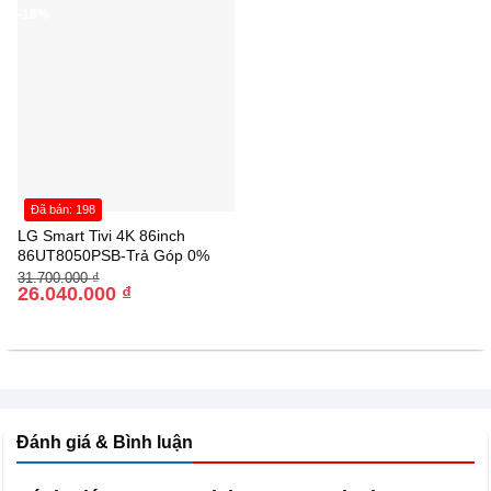
chuột bay trên Magic Remote.
-18%
Đã bán: 198
LG Smart Tivi 4K 86inch
86UT8050PSB-Trả Góp 0%
Giá
Giá
31.700.000
₫
gốc
hiện
26.040.000
₫
là:
tại
31.700.000 ₫.
là:
26.040.000 ₫.
Đánh giá & Bình luận