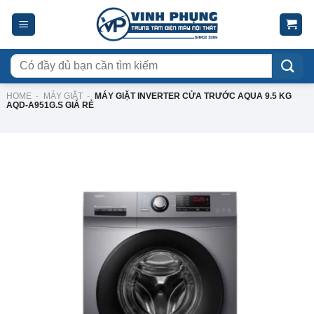
Skip
to
content
Tìm
kiếm:
HOME
-
MÁY GIẶT
-
MÁY GIẶT INVERTER CỬA TRƯỚC AQUA 9.5 KG
AQD-A951G.S GIÁ RẺ
-44%