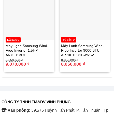
Đã bán: 0
Đã bán: 0
Máy Lạnh Samsung Wind-
Máy Lạnh Samsung Wind-
Free Inverter 1.5HP
Free Inverter 9000 BTU
AR70H13D1
AR70H10D1BWNSV
Giá
Giá
Giá
Giá
9.850.000
₫
8.850.000
₫
gốc
hiện
9.070.000
₫
gốc
hiện
8.050.000
₫
là:
tại
là:
tại
9.850.000 ₫.
là:
8.850.000 ₫.
là:
9.070.000 ₫.
8.050.000 ₫.
CÔNG TY TNHH TM&DV VINH PHỤNG
Văn phòng:
391/75 Huỳnh Tấn Phát, P. Tân Thuận , Tp