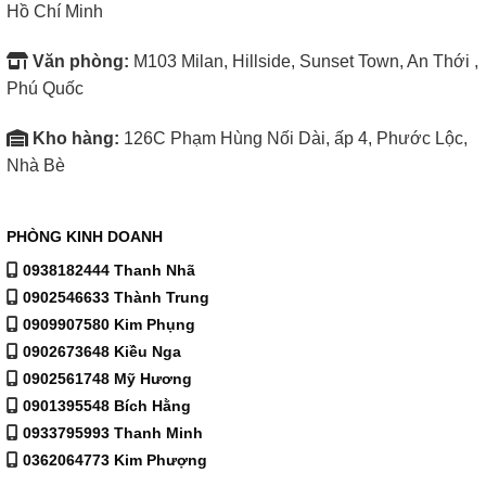
Hồ Chí Minh
Văn phòng:
M103 Milan, Hillside, Sunset Town, An Thới ,
Phú Quốc
Kho hàng:
126C Phạm Hùng Nối Dài, ấp 4, Phước Lộc,
Nhà Bè
PHÒNG KINH DOANH
Xem thêm máy giặt cửa trước
tại đây
0938182444 Thanh Nhã
0902546633 Thành Trung
Mua hàng trực tiếp tại
0909907580 Kim Phụng
0902673648 Kiều Nga
126C Phạm Hùng Nối Dài – Xã Nhà Bè – Hồ Chí Minh
0902561748 Mỹ Hương
0901395548 Bích Hằng
Xem hướng dẫn đường đi
0933795993 Thanh Minh
0362064773 Kim Phượng