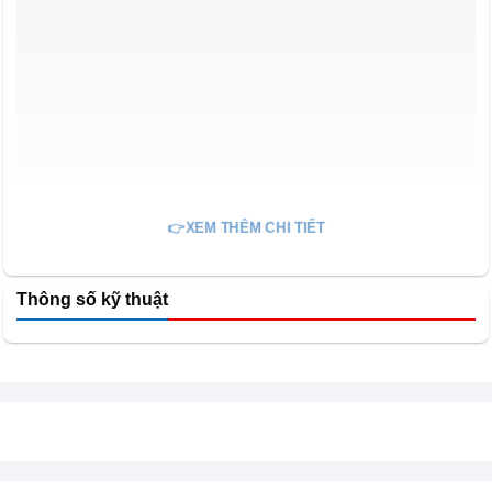
👉XEM THÊM CHI TIẾT
Thông số kỹ thuật
Lồng giặt siêu lớn
Máy giặt cửa ngang Aqua AQD-A951G.S
với lồng giặt
lớn lên tới 525mm làm tăng không gian rơi thả tối đa, giúp
quần áo sạch hơn, giảm xoắn, bảo vệ quần áo, tiết kiệm
diện tích.