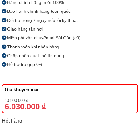
Hàng chính hãng, mới 100%
Bảo hành chính hãng toàn quốc
Đổi trả trong 7 ngày nếu lỗi kỹ thuật
Giao hàng tận nơi
Miễn phí vận chuyển tại Sài Gòn (cũ)
Thanh toán khi nhận hàng
Chấp nhận quẹt thẻ tín dụng
Hỗ trợ trả góp 0%
Giá khuyến mãi
Giá
Giá
10.800.000
₫
gốc
hiện
6.030.000
₫
là:
tại
10.800.000 ₫.
là:
6.030.000 ₫.
Hết hàng