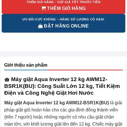
THÊM GIỎ HÀNG - GIỮ GIÁ TỐT TRƯỚC TIÊN
THÊM GIỎ HÀNG
ƯU ĐÃI CỰC KHỦNG – HÀNG SỐ LƯỢNG CÓ HẠN!
ĐẶT HÀNG ONLINE
Giới thiệu sản phẩm
🧺 Máy giặt Aqua Inverter 12 kg AWM12-
BSR1K(BU): Công Suất Lớn 12 kg, Tiết Kiệm
Điện và Công Nghệ Giặt Hơi Nước
Máy giặt Aqua Inverter 12 kg AWM12-BSR1K(BU)
là giải
pháp giặt giũ hoàn hảo cho các gia đình đông thành viên
(trên 7 người) hoặc những người có nhu cầu giặt chăn
màn lớn, với khối lượng giặt lên đến 12 kg. Chiếc máy giặt