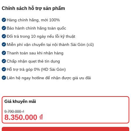
Chính sách hỗ trợ sản phẩm
Hàng chính hãng, mới 100%
Bảo hành chính hãng toàn quốc
Đổi trả trong 10 ngày nếu lỗi kỹ thuật
Miễn phí vận chuyển tại nội thành Sài Gòn (cũ)
Thanh toán sau khi nhận hàng
Chấp nhận quẹt thẻ tín dụng
Hỗ trợ trả góp 0% (HD Sài Gòn)
Liên hệ ngay hotline để nhận được giá ưu đãi
Giá khuyến mãi
Giá
Giá
9.790.000
₫
gốc
hiện
8.350.000
₫
là:
tại
9.790.000 ₫.
là:
8.350.000 ₫.