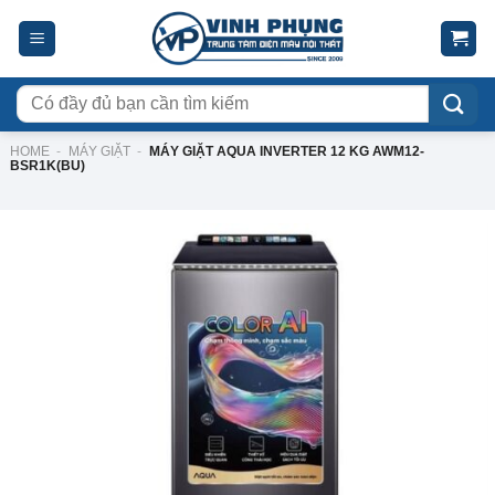
Skip
to
content
Tìm
kiếm:
HOME
-
MÁY GIẶT
-
MÁY GIẶT AQUA INVERTER 12 KG AWM12-
BSR1K(BU)
-15%