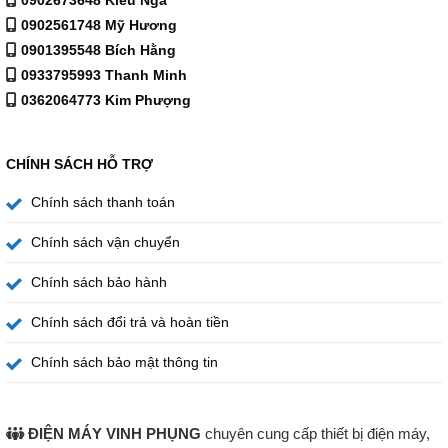
0902561748 Mỹ Hương
0901395548 Bích Hằng
0933795993 Thanh Minh
0362064773 Kim Phượng
CHÍNH SÁCH HỖ TRỢ
Chính sách thanh toán
Chính sách vận chuyển
Chính sách bảo hành
Lực nước mạnh mẽ giúp quần áo sạch toàn diện hơn.
Chính sách đổi trả và hoàn tiền
Chính sách bảo mật thông tin
💡 Máy giặt Aqua Inverter 12 kg AWM12-BSR1K(BU) –
Tiện Ích Thông Minh và Bảo Vệ Quần Áo
Máy giặt Aqua Inverter 12 kg AWM12-BSR1K(BU)
được
ĐIỆN MÁY VINH PHỤNG
chuyên cung cấp thiết bị điện máy,
trang bị nhiều tính năng thông minh, giúp người dùng sử