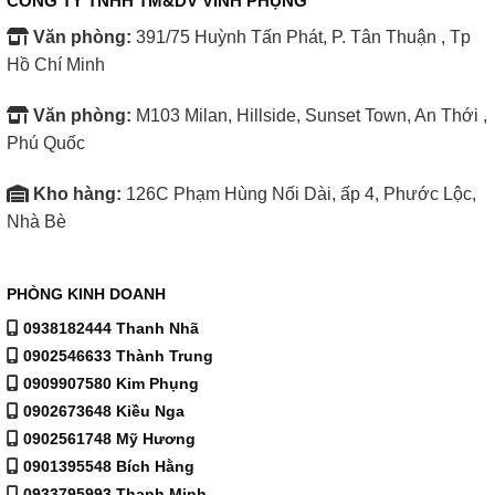
CÔNG TY TNHH TM&DV VINH PHỤNG
lâu và bền hơn.
Văn phòng:
391/75 Huỳnh Tấn Phát, P. Tân Thuận , Tp
Hồ Chí Minh
Văn phòng:
M103 Milan, Hillside, Sunset Town, An Thới ,
Phú Quốc
Kho hàng:
126C Phạm Hùng Nối Dài, ấp 4, Phước Lộc,
Nhà Bè
PHÒNG KINH DOANH
0938182444 Thanh Nhã
0902546633 Thành Trung
0909907580 Kim Phụng
0902673648 Kiều Nga
0902561748 Mỹ Hương
0901395548 Bích Hằng
0933795993 Thanh Minh