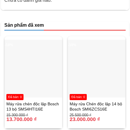
Chưa có đánh giá nào.
Kiểu dáng sang trọng, tinh tế
Sản phẩm đã xem
-10%
-10%
Đã bán: 0
Đã bán: 0
Máy rửa chén độc lập Bosch
Máy rửa Chén độc lập 14 bộ
13 bộ SMS4HTI16E
Bosch SMI6ZCS16E
Giá
Giá
Giá
Giá
15.300.000
₫
25.500.000
₫
gốc
hiện
13.700.000
₫
gốc
hiện
23.000.000
₫
là:
tại
là:
tại
15.300.000 ₫.
là:
25.500.000 ₫.
là: