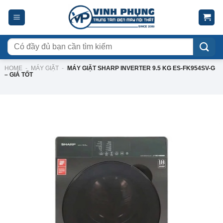
Skip
to
content
Tìm
kiếm:
HOME
-
MÁY GIẶT
-
MÁY GIẶT SHARP INVERTER 9.5 KG ES-FK954SV-G
– GIÁ TỐT
-13%