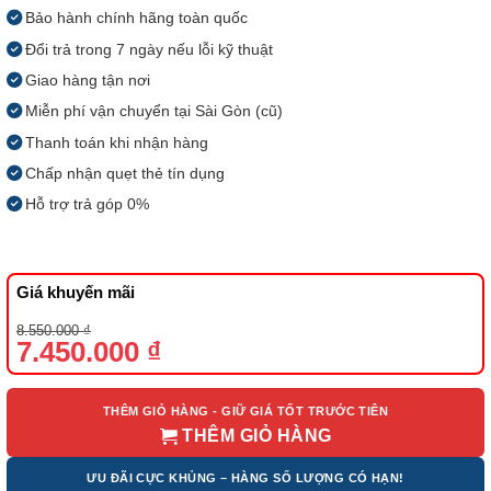
Bảo hành chính hãng toàn quốc
Đổi trả trong 7 ngày nếu lỗi kỹ thuật
Giao hàng tận nơi
Miễn phí vận chuyển tại Sài Gòn (cũ)
Thanh toán khi nhận hàng
Chấp nhận quẹt thẻ tín dụng
Hỗ trợ trả góp 0%
Giá khuyến mãi
Giá
Giá
8.550.000
₫
gốc
hiện
7.450.000
₫
là:
tại
8.550.000 ₫.
là:
7.450.000 ₫.
THÊM GIỎ HÀNG - GIỮ GIÁ TỐT TRƯỚC TIÊN
THÊM GIỎ HÀNG
ƯU ĐÃI CỰC KHỦNG – HÀNG SỐ LƯỢNG CÓ HẠN!