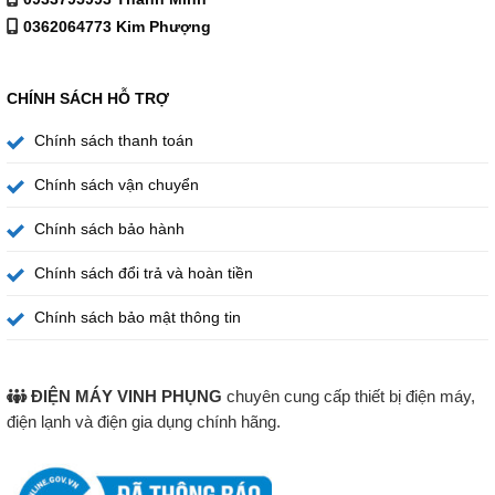
0362064773 Kim Phượng
Tiết kiệm điện năng
CHÍNH SÁCH HỖ TRỢ
Xem thêm máy giặt cửa trước
tại đây
Chính sách thanh toán
Mua hàng trực tiếp tại
Chính sách vận chuyển
126C Phạm Hùng Nối Dài – Xã Nhà Bè – Hồ Chí Minh
Chính sách bảo hành
Chính sách đổi trả và hoàn tiền
Xem hướng dẫn đường đi
Chính sách bảo mật thông tin
ĐIỆN MÁY VINH PHỤNG
chuyên cung cấp thiết bị điện máy,
điện lạnh và điện gia dụng chính hãng.