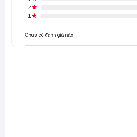
2
1
Chưa có đánh giá nào.
Thiết kế cửa trước cao cấp
Cửa kính cường lực hai lớp chắc chắn giúp tăng độ bền
Lồng giặt siêu rộng