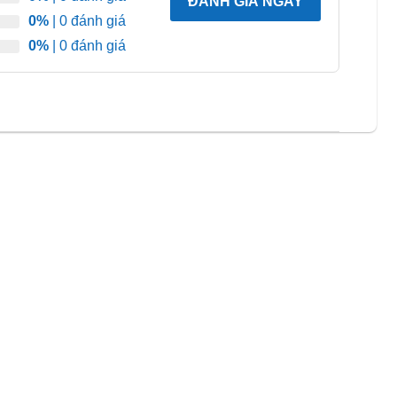
ĐÁNH GIÁ NGAY
0%
| 0 đánh giá
0%
| 0 đánh giá
 và tạo vẻ đẹp sang trọng cho sản phẩm.