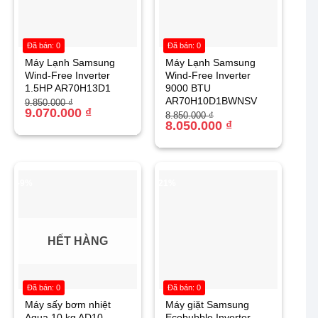
Đã bán: 0
Đã bán: 0
Máy Lạnh Samsung
Máy Lạnh Samsung
Wind-Free Inverter
Wind-Free Inverter
1.5HP AR70H13D1
9000 BTU
AR70H10D1BWNSV
Giá
Giá
9.850.000
₫
gốc
hiện
9.070.000
₫
Giá
Giá
8.850.000
₫
là:
tại
gốc
hiện
8.050.000
₫
9.850.000 ₫.
là:
là:
tại
9.070.000 ₫.
8.850.000 ₫.
là:
8.050.000 ₫.
-9%
-21%
HẾT HÀNG
Đã bán: 0
Đã bán: 0
Máy sấy bơm nhiệt
Máy giặt Samsung
Aqua 10 kg AD10-
Ecobubble Inverter