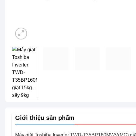
Giới thiệu sản phẩm
Máy giặt Toshiba Inverter TWD-T35BP160MWV(MG) giặt 