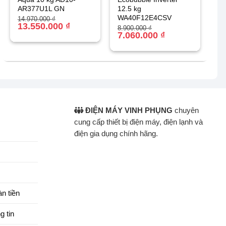
AR377U1L GN
12.5 kg
WA40F12E4CSV
Giá
Giá
14.970.000
₫
gốc
hiện
13.550.000
₫
Giá
Giá
8.900.000
₫
là:
tại
gốc
hiện
7.060.000
₫
14.970.000 ₫.
là:
là:
tại
13.550.000 ₫.
8.900.000 ₫.
là:
7.060.000 ₫.
ĐIỆN MÁY VINH PHỤNG
chuyên
cung cấp thiết bị điện máy, điện lạnh và
điện gia dụng chính hãng.
n tiền
g tin