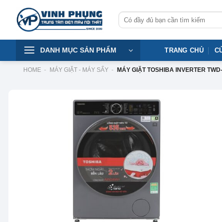
Skip
Tìm
to
kiếm:
content
DANH MỤC SẢN PHẨM
TRANG CHỦ
C
HOME
-
MÁY GIẶT - MÁY SẤY
-
MÁY GIẶT TOSHIBA INVERTER TWD
-6%