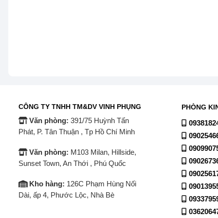
CÔNG TY TNHH TM&DV VINH PHỤNG
PHÒNG KI
Văn phòng:
391/75 Huỳnh Tấn
0938182
Phát, P. Tân Thuận , Tp Hồ Chí Minh
0902546
0909907
Văn phòng:
M103 Milan, Hillside,
0902673
Sunset Town, An Thới , Phú Quốc
0902561
Kho hàng:
126C Phạm Hùng Nối
0901395
Dài, ấp 4, Phước Lộc, Nhà Bè
0933795
0362064
Lồng giặt đường kính lớn giúp quần áo đảo đều hơn, tăn