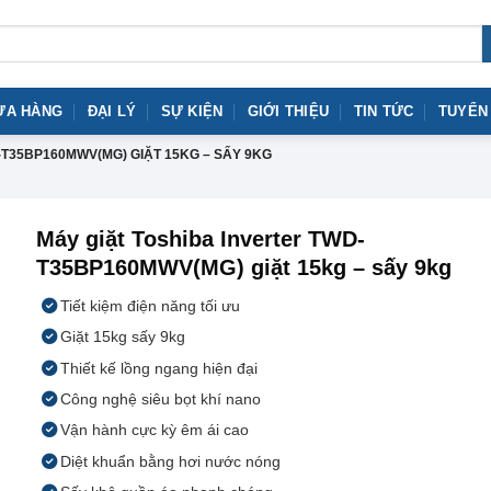
ỬA HÀNG
ĐẠI LÝ
SỰ KIỆN
GIỚI THIỆU
TIN TỨC
TUYỂN
-T35BP160MWV(MG) GIẶT 15KG – SẤY 9KG
Máy giặt Toshiba Inverter TWD-
T35BP160MWV(MG) giặt 15kg – sấy 9kg
Tiết kiệm điện năng tối ưu
Giặt 15kg sấy 9kg
Thiết kế lồng ngang hiện đại
Công nghệ siêu bọt khí nano
Vận hành cực kỳ êm ái cao
Diệt khuẩn bằng hơi nước nóng