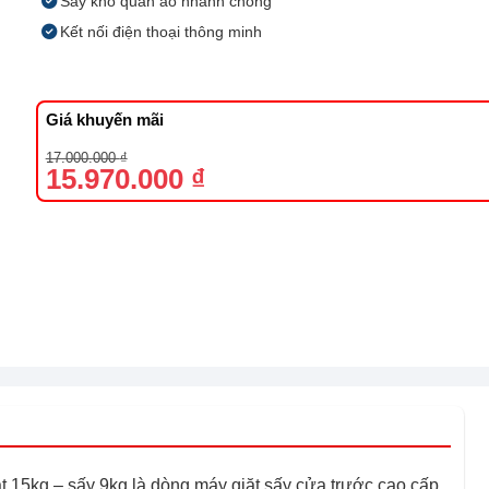
Sấy khô quần áo nhanh chóng
Kết nối điện thoại thông minh
Giá khuyến mãi
Giá
Giá
17.000.000
₫
gốc
hiện
15.970.000
₫
là:
tại
17.000.000 ₫.
là:
15.970.000 ₫.
15kg – sấy 9kg là dòng máy giặt sấy cửa trước cao cấp