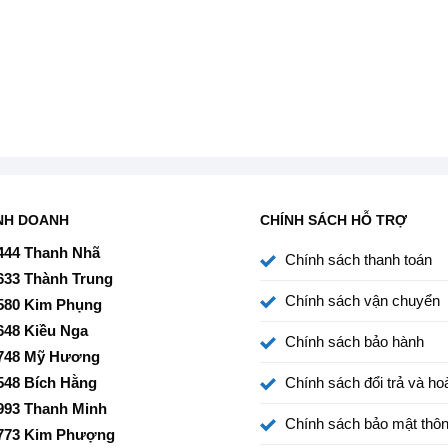
NH DOANH
CHÍNH SÁCH HỖ TRỢ
444 Thanh Nhã
Chính sách thanh toán
633 Thành Trung
Chính sách vận chuyển
580 Kim Phụng
648 Kiều Nga
Chính sách bảo hành
748 Mỹ Hương
548 Bích Hằng
Chính sách đổi trả và hoà
993 Thanh Minh
Chính sách bảo mật thôn
773 Kim Phượng
g hiệu quả giặt sạch và hạn chế xoắn rối.