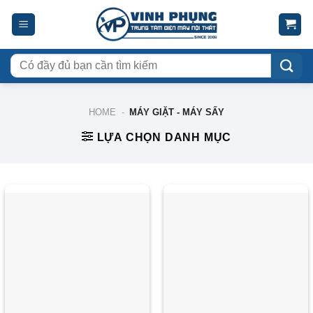
Skip
to
content
Tìm
kiếm:
HOME
-
MÁY GIẶT - MÁY SẤY
LỰA CHỌN DANH MỤC