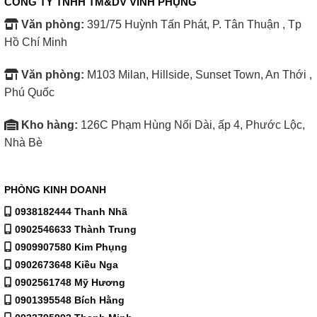
CÔNG TY TNHH TM&DV VINH PHỤNG
Văn phòng:
391/75 Huỳnh Tấn Phát, P. Tân Thuận , Tp
Hồ Chí Minh
Văn phòng:
M103 Milan, Hillside, Sunset Town, An Thới ,
Phú Quốc
Kho hàng:
126C Phạm Hùng Nối Dài, ấp 4, Phước Lộc,
Nhà Bè
PHÒNG KINH DOANH
0938182444 Thanh Nhã
0902546633 Thành Trung
0909907580 Kim Phụng
0902673648 Kiều Nga
0902561748 Mỹ Hương
0901395548 Bích Hằng