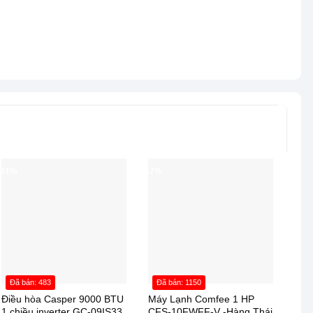
-31%
-7%
Đã bán: 483
Đã bán: 1150
Điều hòa Casper 9000 BTU
Máy Lạnh Comfee 1 HP
1 chiều inverter GC-09IS33
CFS-10FWFF-V -Hàng Thái