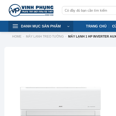
Skip
Tìm
to
kiếm:
content
DANH MỤC SẢN PHẨM
TRANG CHỦ
C
HOME
-
MÁY LẠNH TREO TƯỜNG
-
MÁY LẠNH 1 HP INVERTER AU
-8%