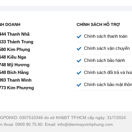
ng lau chùi, giữ cho
máy lạnh inverter
luôn sạch sẽ,
NH DOANH
CHÍNH SÁCH HỖ TRỢ
444 Thanh Nhã
Chính sách thanh toán
633 Thành Trung
ặt ở nhiều vị trí mà không ảnh hưởng đến thẩm mỹ tổng
Chính sách vận chuyển
580 Kim Phụng
648 Kiều Nga
Chính sách bảo hành
748 Mỹ Hương
548 Bích Hằng
Chính sách đổi trả và hoà
993 Thanh Minh
Chính sách bảo mật thôn
773 Kim Phượng
GPDKKD: 0307510346 do sở KH&ĐT TP.HCM cấp ngày: 31/7/2024.
ện thoại: 0909.90.75.80. Email: info@dienmayvinhphung.com.