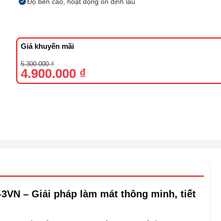
Độ bền cao, hoạt động ổn định lâu
Giá khuyến mãi
Giá
Giá
5.300.000
₫
gốc
hiện
4.900.000
₫
là:
tại
5.300.000 ₫.
là:
4.900.000 ₫.
VN – Giải pháp làm mát thông minh, tiết