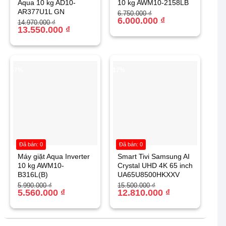
Aqua 10 kg AD10-
10 kg AWM10-2158LB
AR377U1L GN
Giá
Giá
6.750.000
₫
gốc
hiện
6.000.000
₫
Giá
Giá
14.970.000
₫
là:
tại
gốc
hiện
13.550.000
₫
6.750.000 ₫.
là:
là:
tại
6.000.000 ₫.
14.970.000 ₫.
là:
13.550.000 ₫.
-7%
-17%
Đã bán: 0
Đã bán: 0
Máy giặt Aqua Inverter
Smart Tivi Samsung AI
10 kg AWM10-
Crystal UHD 4K 65 inch
B316L(B)
UA65U8500HKXXV
Giá
Giá
Giá
Giá
5.990.000
₫
15.500.000
₫
gốc
hiện
5.560.000
₫
gốc
hiện
12.810.000
₫
là:
tại
là:
tại
5.990.000 ₫.
là:
15.500.000 ₫.
là:
5.560.000 ₫.
12.810.000 ₫.