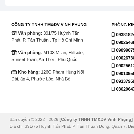
Thiết kế mặt trước phẳng giúp hạn chế bám bụi và dễ dà
sáng bóng.
CÔNG TY TNHH TM&DV VINH PHỤNG
PHÒNG KI
Dàn lạnh nhỏ gọn, tiết kiệm diện tích
Văn phòng:
391/75 Huỳnh Tấn
0938182
Phát, P. Tân Thuận , Tp Hồ Chí Minh
0902546
Kích thước tối ưu của
máy lạnh inverter
giúp bạn lắp đ
0909907
thể.
Văn phòng:
M103 Milan, Hillside,
0902673
Sunset Town, An Thới , Phú Quốc
0902561
Kho hàng:
126C Phạm Hùng Nối
0901395
Dài, ấp 4, Phước Lộc, Nhà Bè
0933795
0362064
Bản quyền © 2022 - 2026
[Công ty TNHH TM&DV Vinh Phụng]
Địa chỉ: 391/75 Huỳnh Tấn Phát, P. Tân Thuận Đông, Quận 7. Đi