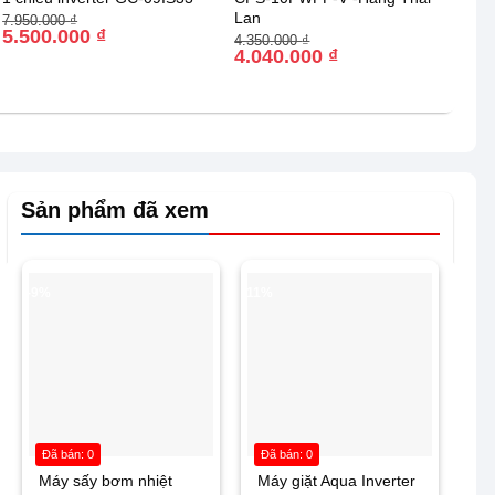
Lan
Giá
Giá
7.950.000
₫
gốc
hiện
5.500.000
₫
Giá
Giá
4.350.000
₫
là:
tại
gốc
hiện
4.040.000
₫
7.950.000 ₫.
là:
là:
tại
5.500.000 ₫.
4.350.000 ₫.
là:
4.040.000 ₫.
Sản phẩm đã xem
-9%
-11%
Đã bán: 0
Đã bán: 0
Máy sấy bơm nhiệt
Máy giặt Aqua Inverter