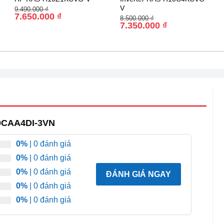
V
Giá
Giá
9.490.000
₫
gốc
hiện
7.650.000
₫
Giá
Giá
8.500.000
₫
là:
tại
gốc
hiện
7.350.000
₫
9.490.000 ₫.
là:
là:
tại
7.650.000 ₫.
8.500.000 ₫.
là:
7.350.000 ₫.
10CAA4DI-3VN
0%
| 0 đánh giá
0%
| 0 đánh giá
0%
| 0 đánh giá
ĐÁNH GIÁ NGAY
0%
| 0 đánh giá
0%
| 0 đánh giá