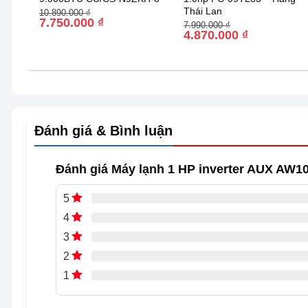
Thái Lan
Giá
Giá
10.890.000
₫
gốc
hiện
7.750.000
₫
Giá
Giá
7.990.000
₫
là:
tại
gốc
hiện
4.870.000
₫
10.890.000 ₫.
là:
là:
tại
7.750.000 ₫.
7.990.000 ₫.
là:
4.870.000 ₫.
Đánh giá & Bình luận
Đánh giá Máy lạnh 1 HP inverter AUX AW
5
4
3
2
1