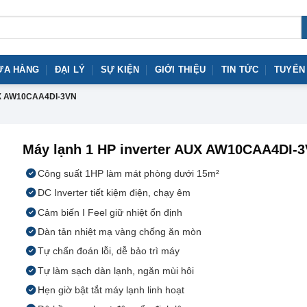
ỬA HÀNG
ĐẠI LÝ
SỰ KIỆN
GIỚI THIỆU
TIN TỨC
TUYỂN
X AW10CAA4DI-3VN
Máy lạnh 1 HP inverter AUX AW10CAA4DI-
Công suất 1HP làm mát phòng dưới 15m²
DC Inverter tiết kiệm điện, chạy êm
Cảm biến I Feel giữ nhiệt ổn định
Dàn tản nhiệt mạ vàng chống ăn mòn
Tự chẩn đoán lỗi, dễ bảo trì máy
Tự làm sạch dàn lạnh, ngăn mùi hôi
Hẹn giờ bật tắt máy lạnh linh hoạt