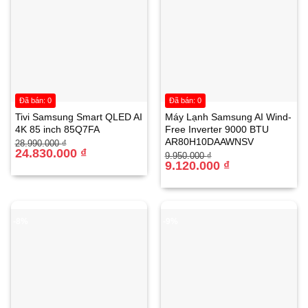
Đã bán: 0
Đã bán: 0
Tivi Samsung Smart QLED AI
Máy Lạnh Samsung AI Wind-
4K 85 inch 85Q7FA
Free Inverter 9000 BTU
Máy lạnh Hikawa inverter 1.5 HP HI-VC15A/K-
AR80H10DAAWNSV
Giá
Giá
28.990.000
₫
VC15A
HỘP CHỐNG CHÁY ĐIỆN TỬ
gốc
hiện
24.830.000
₫
Giá
Giá
9.950.000
₫
là:
tại
gốc
hiện
9.120.000
₫
28.990.000 ₫.
là:
là:
tại
24.830.000 ₫.
9.950.000 ₫.
là:
9.120.000 ₫.
-8%
-9%