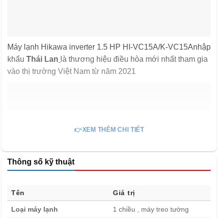
Máy lạnh Hikawa inverter 1.5 HP HI-VC15A/K-VC15Anhập
khẩu
Thái Lan
là thương hiệu điều hòa mới nhất tham gia
vào thị trường Việt Nam từ năm 2021
👉XEM THÊM CHI TIẾT
Thông số kỹ thuật
Máy lạnh Hikawa inverter 1.5 HP HI-VC15A/K-VC15A
Tên
Giá trị
với những đặc điểm nổi bật:
Tiết kiệm điện năng với
Loại máy lạnh
1 chiều , máy treo tường
công nghệ Inverter. Màng lọc kép, tinh lọc không khí khử