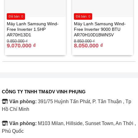
Đã bán: 0
Đã bán: 0
Đưa đến sự an tâm khi sử dụng cho khách hàng, HIKAWA
Máy Lạnh Samsung Wind-
Máy Lạnh Samsung Wind-
tích hợp hệ thống chống cháy điện tử, điều khiển hoạt
Free Inverter 1.5HP
Free Inverter 9000 BTU
động của máy điều hòa, đảm bảo an toàn khi chất làm lạnh
AR70H13D1
AR70H10D1BWNSV
Giá
Giá
Giá
Giá
bị rò rỉ.
9.850.000
₫
8.850.000
₫
gốc
hiện
9.070.000
₫
gốc
hiện
8.050.000
₫
là:
tại
là:
tại
9.850.000 ₫.
là:
8.850.000 ₫.
là:
Xem thêm máy lạnh treo tường tại
MÁY LẠNH TREO
9.070.000 ₫.
8.050.000 ₫.
TƯỜNG – ĐIỆN MÁY VINH PHỤNG
CÔNG TY TNHH TM&DV VINH PHỤNG
Văn phòng:
391/75 Huỳnh Tấn Phát, P. Tân Thuận , Tp
Hồ Chí Minh
Văn phòng:
M103 Milan, Hillside, Sunset Town, An Thới ,
Phú Quốc