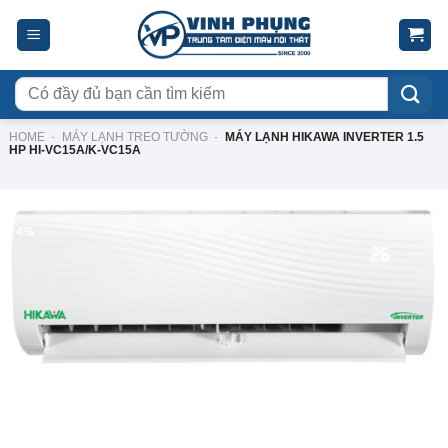
Skip
to
content
Tìm
kiếm:
HOME
-
MÁY LẠNH TREO TƯỜNG
-
MÁY LẠNH HIKAWA INVERTER 1.5
HP HI-VC15A/K-VC15A
-24%