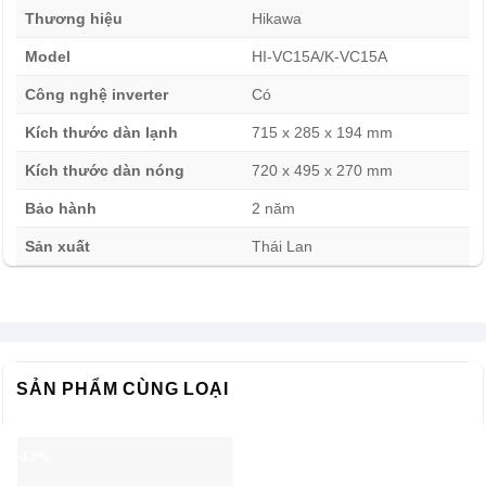
sạch bụi mịn PM2.5, Bộ đôi bảo vệ S-PRO: chống ẩm,
Thương hiệu
Hikawa
chống cháy, chống ăn mòn. Vận hành êm ái, tiết kiệm điện
Model
HI-VC15A/K-VC15A
năng, làm lạnh nhanh với nhiều chế độ, thiết kế trang nhã,
màn hình LED hiển thị thông minh…
Công nghệ inverter
Có
Kích thước dàn lạnh
715 x 285 x 194 mm
Kích thước dàn nóng
720 x 495 x 270 mm
Bảo hành
2 năm
Sản xuất
Thái Lan
SẢN PHẨM CÙNG LOẠI
Máy lạnh Hikawa inverter 1.5 HP HI-VC15A/K-VC15A –
Chế độ Eco tiết kiệm điện
-13%