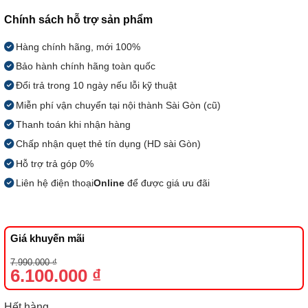
Chính sách hỗ trợ sản phẩm
Hàng chính hãng, mới 100%
Bảo hành chính hãng toàn quốc
Đổi trả trong 10 ngày nếu lỗi kỹ thuật
Miễn phí vận chuyển tại nội thành Sài Gòn (cũ)
Thanh toán khi nhận hàng
Chấp nhận quẹt thẻ tín dụng (HD sài Gòn)
Hỗ trợ trả góp 0%
Liên hệ điện thoại
Online
để được giá ưu đãi
Giá khuyến mãi
Giá
Giá
7.990.000
₫
gốc
hiện
6.100.000
₫
là:
tại
7.990.000 ₫.
là:
6.100.000 ₫.
Hết hàng