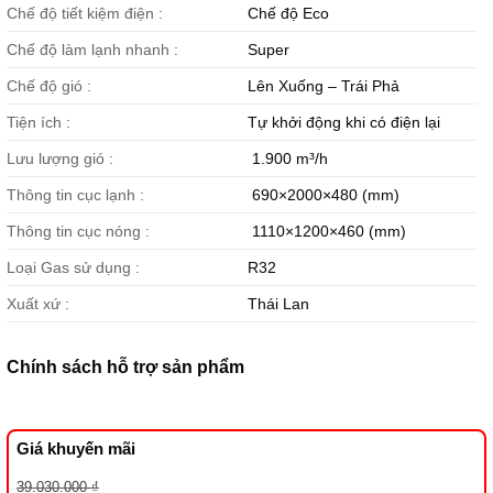
Chế độ tiết kiệm điện :
Chế độ Eco
Chế độ làm lạnh nhanh :
Super
Chế độ gió :
Lên Xuống – Trái Phả
Tiện ích :
Tự khởi động khi có điện lại
Lưu lượng gió :
1.900 m³/h
Thông tin cục lạnh :
690×2000×480 (mm)
Thông tin cục nóng :
1110×1200×460 (mm)
Loại Gas sử dụng :
R32
Xuất xứ :
Thái Lan
Chính sách hỗ trợ sản phẩm
Giá khuyến mãi
Giá
Giá
39.030.000
₫