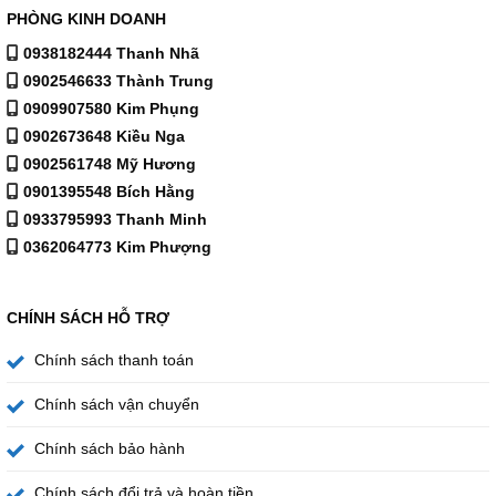
PHÒNG KINH DOANH
0938182444 Thanh Nhã
0902546633 Thành Trung
0909907580 Kim Phụng
0902673648 Kiều Nga
0902561748 Mỹ Hương
0901395548 Bích Hằng
0933795993 Thanh Minh
0362064773 Kim Phượng
CHÍNH SÁCH HỖ TRỢ
Chính sách thanh toán
Chính sách vận chuyển
Chính sách bảo hành
Chính sách đổi trả và hoàn tiền