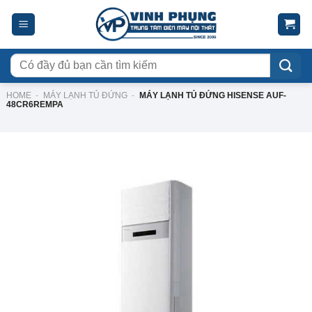
Skip
to
content
Tìm
kiếm:
HOME
-
MÁY LẠNH TỦ ĐỨNG
-
MÁY LẠNH TỦ ĐỨNG HISENSE AUF-
48CR6REMPA
-23%