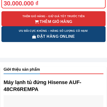
gốc
hiện
30.000.000
₫
là:
tại
39.030.000 ₫.
là:
30.000.000 ₫.
THÊM GIỎ HÀNG - GIỮ GIÁ TỐT TRƯỚC TIÊN
THÊM GIỎ HÀNG
ƯU ĐÃI CỰC KHỦNG – HÀNG SỐ LƯỢNG CÓ HẠN!
ĐẶT HÀNG ONLINE
Giới thiệu sản phẩm
Máy lạnh tủ đứng Hisense AUF-
48CR6REMPA