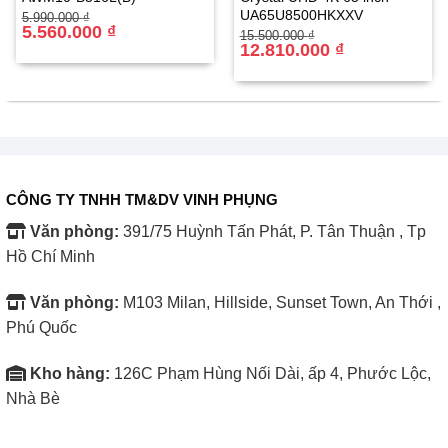
UA65U8500HKXXV
Giá
Giá
5.990.000
₫
gốc
hiện
5.560.000
₫
Giá
Giá
15.500.000
₫
là:
tại
gốc
hiện
12.810.000
₫
5.990.000 ₫.
là:
là:
tại
5.560.000 ₫.
15.500.000 ₫.
là:
12.810.000 ₫.
CÔNG TY TNHH TM&DV VINH PHỤNG
Văn phòng:
391/75 Huỳnh Tấn Phát, P. Tân Thuận , Tp
Hồ Chí Minh
Văn phòng:
M103 Milan, Hillside, Sunset Town, An Thới ,
Phú Quốc
Kho hàng:
126C Phạm Hùng Nối Dài, ấp 4, Phước Lộc,
Nhà Bè