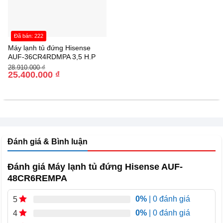
Đã bán: 222
Máy lạnh tủ đứng Hisense
AUF-36CR4RDMPA 3,5 H.P
Giá
Giá
28.910.000
₫
gốc
hiện
25.400.000
₫
là:
tại
28.910.000 ₫.
là:
25.400.000 ₫.
Đánh giá & Bình luận
Đánh giá Máy lạnh tủ đứng Hisense AUF-
48CR6REMPA
0%
| 0 đánh giá
5
0%
| 0 đánh giá
4