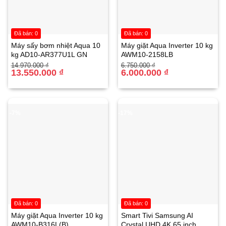
Đã bán: 0
Đã bán: 0
Máy sấy bơm nhiệt Aqua 10
Máy giặt Aqua Inverter 10 kg
kg AD10-AR377U1L GN
AWM10-2158LB
Giá
Giá
Giá
Giá
14.970.000
₫
6.750.000
₫
gốc
hiện
13.550.000
₫
gốc
hiện
6.000.000
₫
là:
tại
là:
tại
14.970.000 ₫.
là:
6.750.000 ₫.
là:
13.550.000 ₫.
6.000.000 ₫.
-7%
-17%
Đã bán: 0
Đã bán: 0
Máy giặt Aqua Inverter 10 kg
Smart Tivi Samsung AI
AWM10-B316L(B)
Crystal UHD 4K 65 inch