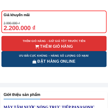
Giá khuyến mãi
Giá
Giá
2.990.000
₫
gốc
hiện
2.200.000
₫
là:
tại
2.990.000 ₫.
là:
2.200.000 ₫.
THÊM GIỎ HÀNG - GIỮ GIÁ TỐT TRƯỚC TIÊN
THÊM GIỎ HÀNG
ƯU ĐÃI CỰC KHỦNG – HÀNG SỐ LƯỢNG CÓ HẠN!
ĐẶT HÀNG ONLINE
Giới thiệu sản phẩm
MÁY TẮM NƯỚC NÓNG TRỰC TIẾP PANASONIC