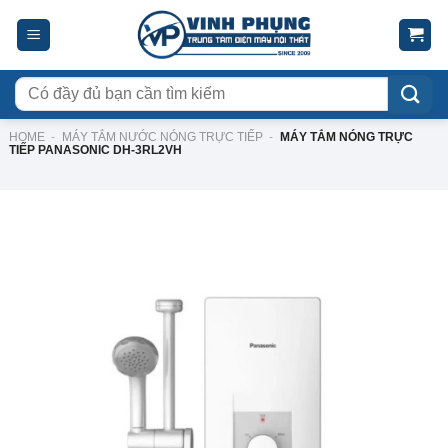
Skip
to
content
Tìm
kiếm:
HOME
-
MÁY TẮM NƯỚC NÓNG TRỰC TIẾP
-
MÁY TẮM NÓNG TRỰC
TIẾP PANASONIC DH-3RL2VH
-26%