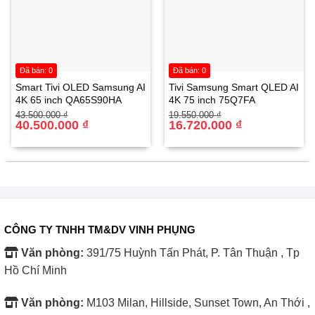
Đã bán: 0
Đã bán: 0
Smart Tivi OLED Samsung AI
Tivi Samsung Smart QLED AI
4K 65 inch QA65S90HA
4K 75 inch 75Q7FA
Giá
Giá
Giá
Giá
43.500.000
₫
19.550.000
₫
gốc
hiện
40.500.000
₫
gốc
hiện
16.720.000
₫
là:
tại
là:
tại
43.500.000 ₫.
là:
19.550.000 ₫.
là:
40.500.000 ₫.
16.720.000 ₫.
CÔNG TY TNHH TM&DV VINH PHỤNG
Văn phòng:
391/75 Huỳnh Tấn Phát, P. Tân Thuận , Tp
Hồ Chí Minh
Văn phòng:
M103 Milan, Hillside, Sunset Town, An Thới ,