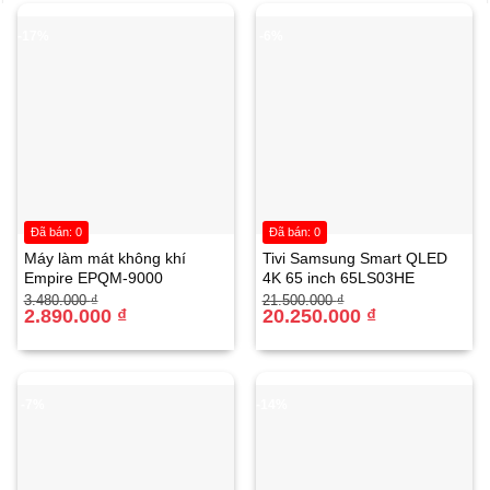
-17%
-6%
Đã bán: 0
Đã bán: 0
Máy làm mát không khí
Tivi Samsung Smart QLED
Empire EPQM-9000
4K 65 inch 65LS03HE
Giá
Giá
Giá
Giá
3.480.000
₫
21.500.000
₫
gốc
hiện
2.890.000
₫
gốc
hiện
20.250.000
₫
là:
tại
là:
tại
3.480.000 ₫.
là:
21.500.000 ₫.
là:
2.890.000 ₫.
20.250.000 ₫.
-7%
-14%