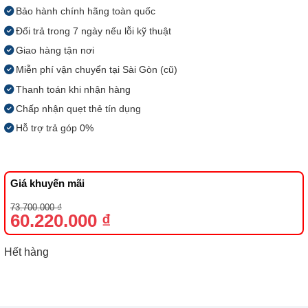
Bảo hành chính hãng toàn quốc
Đổi trả trong 7 ngày nếu lỗi kỹ thuật
Giao hàng tận nơi
Miễn phí vận chuyển tại Sài Gòn (cũ)
Thanh toán khi nhận hàng
Chấp nhận quẹt thẻ tín dụng
Hỗ trợ trả góp 0%
Giá khuyến mãi
Giá
Giá
73.700.000
₫
gốc
hiện
60.220.000
₫
là:
tại
73.700.000 ₫.
là:
60.220.000 ₫.
Hết hàng