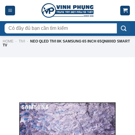
Skip
to
content
Tìm
kiếm:
HOME
-
TIVI
-
NEO QLED TIVI 8K SAMSUNG 65 INCH 65QN800D SMART
TV
-18%