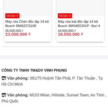
Công nghệ âm thanh của mẫu Smart TV này rất ấn
tượng với hệ thống loa 4.2.2CH và tổng công suất 70W,
mang đến âm thanh mạnh mẽ và sống động.
Đã bán: 0
Đã bán: 0
Máy rửa Chén độc lập 14 bộ
Máy rửa bát độc lập 14 bộ
Bosch SMI6ZCS16E
Bosch SMS4ECI01P -Seri 4
Công nghệ Dolby Atmos kết hợp với OTS+ tạo ra trải
Giá
Giá
Giá
Giá
25.500.000
₫
18.500.000
₫
gốc
hiện
23.000.000
₫
gốc
hiện
16.550.000
₫
nghiệm âm thanh chân thực, theo dõi chuyển động từ
là:
tại
là:
tại
25.500.000 ₫.
là:
18.500.000 ₫.
là:
mọi góc nhìn. Điều này giúp bạn cảm nhận âm thanh lôi
23.000.000 ₫.
16.550.000 ₫.
cuốn và ấn tượng, khiến cho mọi khoảnh khắc trong
phim hoặc chương trình yêu thích trở nên sinh động hơn
bao giờ hết.
CÔNG TY TNHH TM&DV VINH PHỤNG
Văn phòng:
391/75 Huỳnh Tấn Phát, P. Tân Thuận , Tp
Hồ Chí Minh
Văn phòng:
M103 Milan, Hillside, Sunset Town, An Thới ,
Phú Quốc