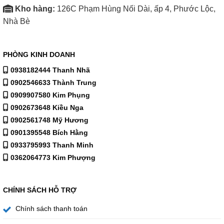
Kho hàng:
126C Phạm Hùng Nối Dài, ấp 4, Phước Lộc,
Nhà Bè
Xem thêm tivi
tại đây
PHÒNG KINH DOANH
Mua hàng trực tiếp tại
0938182444 Thanh Nhã
0902546633 Thành Trung
126C Phạm Hùng Nối dài – Xã Nhà Bè – Hồ Chí Minh
0909907580 Kim Phụng
0902673648 Kiều Nga
Xem hướng dẫn đường đi
0902561748 Mỹ Hương
0901395548 Bích Hằng
0933795993 Thanh Minh
0362064773 Kim Phượng
CHÍNH SÁCH HỖ TRỢ
Chính sách thanh toán