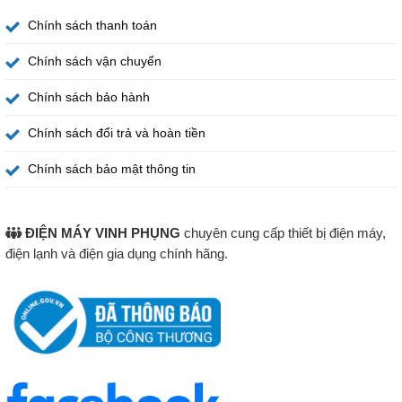
Chính sách thanh toán
Chính sách vận chuyển
Chính sách bảo hành
Chính sách đổi trả và hoàn tiền
Xem thêm tivi
tại đây
Chính sách bảo mật thông tin
Mua hàng trực tiếp tại
ĐIỆN MÁY VINH PHỤNG
chuyên cung cấp thiết bị điện máy,
126C Phạm Hùng Nối dài – Xã Nhà Bè – Hồ Chí Minh
điện lạnh và điện gia dụng chính hãng.
Xem hướng dẫn đường đi