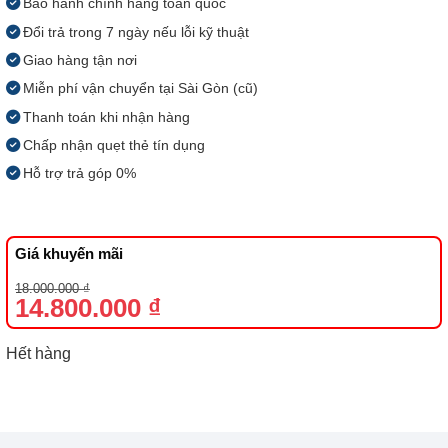
Bảo hành chính hãng toàn quốc
Đổi trả trong 7 ngày nếu lỗi kỹ thuật
Giao hàng tận nơi
Miễn phí vận chuyển tại Sài Gòn (cũ)
Thanh toán khi nhận hàng
Chấp nhận quẹt thẻ tín dụng
Hỗ trợ trả góp 0%
Giá khuyến mãi
Giá
Giá
18.000.000
₫
gốc
hiện
14.800.000
₫
là:
tại
18.000.000 ₫.
là:
14.800.000 ₫.
Hết hàng