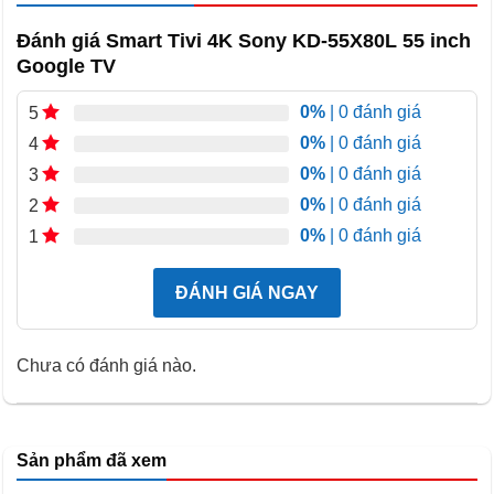
2. Độ sáng và độ tương phản mạnh mẽ: Công nghệ XR
Đánh giá Smart Tivi 4K Sony KD-55X80L 55 inch
Contrast Pro giúp tăng cường độ sáng và làm sâu sắc màu
Google TV
đen, mang đến khung hình có chiều sâu, rõ ràng và sinh động
0%
| 0 đánh giá
hơn.
5
0%
| 0 đánh giá
4
3. Bộ xử lý 4K HDR Processor X1™: Bộ xử lý này tối ưu hóa
0%
| 0 đánh giá
3
từng chi tiết trong khung hình, giúp mọi cảnh quay trở nên
0%
| 0 đánh giá
2
sống động và chân thật, tạo cảm giác như bạn đang hòa
0%
| 0 đánh giá
1
mình vào thế giới thực ngay trên màn hình.
ĐÁNH GIÁ NGAY
Với sự kết hợp hoàn hảo giữa công nghệ hình ảnh và màu
sắc, Tivi Sony XR-65X95K đưa cả thế giới thực vào không
gian sống của bạn, mang đến những giây phút giải trí tuyệt
Chưa có đánh giá nào.
vời và tràn đầy cảm xúc.
Sản phẩm đã xem