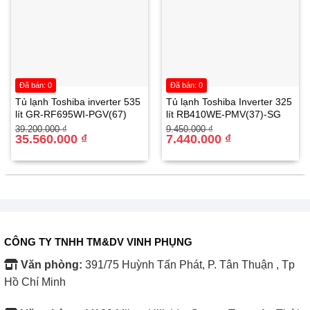
lượng 4K ngay cả khi được quay ở chất lượng 2K và HD.
Công nghệ 4K X-Reality™ PRO của chúng tôi sử dụng cơ sở
dữ liệu 4K độc đáo để tái tạo dữ liệu bị thiếu.
Đã bán: 0
Đã bán: 0
Tủ lạnh Toshiba inverter 535
Tủ lạnh Toshiba Inverter 325
lít GR-RF695WI-PGV(67)
lít RB410WE-PMV(37)-SG
Giá
Giá
Giá
Giá
39.200.000
₫
9.450.000
₫
gốc
hiện
35.560.000
₫
gốc
hiện
7.440.000
₫
là:
tại
là:
tại
39.200.000 ₫.
là:
9.450.000 ₫.
là:
35.560.000 ₫.
7.440.000 ₫.
CÔNG TY TNHH TM&DV VINH PHỤNG
Văn phòng:
391/75 Huỳnh Tấn Phát, P. Tân Thuận , Tp
Hồ Chí Minh