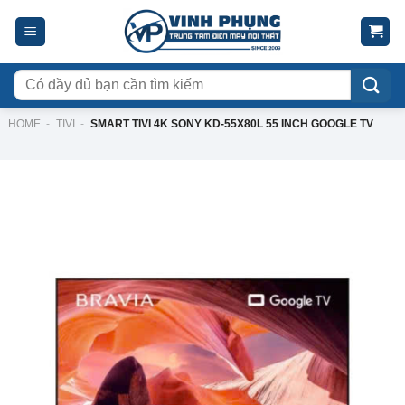
Skip
to
content
Tìm
kiếm:
HOME
-
TIVI
-
SMART TIVI 4K SONY KD-55X80L 55 INCH GOOGLE TV
-18%