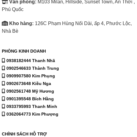
Văn phòng:
M103 Milan, Hillside, Sunset Town, An Thới ,
Phú Quốc
Thấy rõ mọi thứ, kể cả trong các cảnh hành động nhanh
Kho hàng:
126C Phạm Hùng Nối Dài, ấp 4, Phước Lộc,
Motionflow™ XR tạo và chèn thêm khung hình giữa các
Nhà Bè
khung hình gốc. Vì thấy được nhiều hình ảnh hơn trong mỗi
giây, cảnh hành động sẽ mượt mà và sắc nét hơn.
PHÒNG KINH DOANH
0938182444 Thanh Nhã
0902546633 Thành Trung
0909907580 Kim Phụng
0902673648 Kiều Nga
0902561748 Mỹ Hương
0901395548 Bích Hằng
0933795993 Thanh Minh
0362064773 Kim Phượng
CHÍNH SÁCH HỖ TRỢ