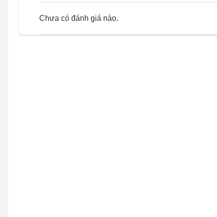
Chưa có đánh giá nào.
Toàn bộ màu sắc trong tự nhiên
Chiêm ngưỡng hàng tỷ màu sắc trên màn hình như trong
màu rộng của SONY BRAVIA