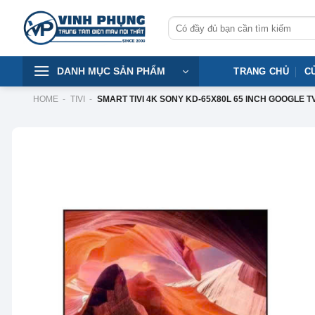
Skip
Tìm
to
kiếm:
content
DANH MỤC SẢN PHẨM
TRANG CHỦ
C
HOME
-
TIVI
-
SMART TIVI 4K SONY KD-65X80L 65 INCH GOOGLE T
-14%