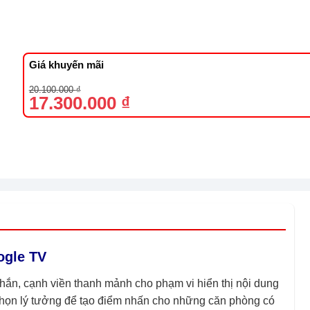
Giá khuyến mãi
Giá
Giá
20.100.000
₫
gốc
hiện
17.300.000
₫
là:
tại
20.100.000 ₫.
là:
17.300.000 ₫.
ogle TV
hắn, cạnh viền thanh mảnh cho phạm vi hiển thị nội dung
a chọn lý tưởng để tạo điểm nhấn cho những căn phòng có