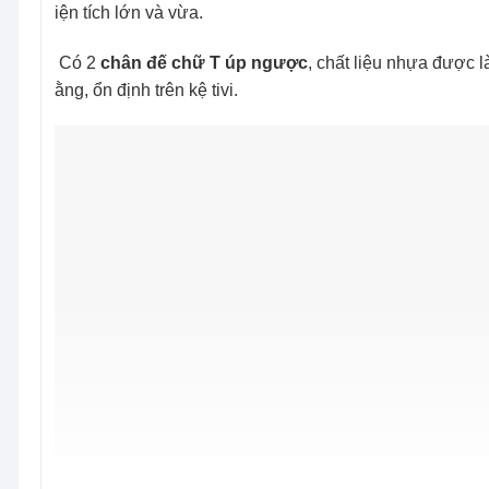
diện tích lớn và vừa.
– Có 2
chân đế chữ T úp ngược
, chất liệu nhựa được là
bằng, ổn định trên kệ tivi.