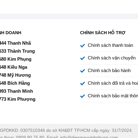
NH DOANH
CHÍNH SÁCH HỖ TRỢ
444 Thanh Nhã
Chính sách thanh toán
633 Thành Trung
Chính sách vận chuyển
580 Kim Phụng
648 Kiều Nga
Chính sách bảo hành
748 Mỹ Hương
548 Bích Hằng
Chính sách đổi trả và hoà
993 Thanh Minh
Chính sách bảo mật thôn
773 Kim Phượng
GPDKKD: 0307510346 do sở KH&ĐT TP.HCM cấp ngày: 31/7/2024.
ện thoại: 0909.90.75.80. Email: info@dienmayvinhphung.com.