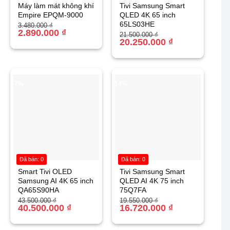
Máy làm mát không khí
Tivi Samsung Smart
Empire EPQM-9000
QLED 4K 65 inch
65LS03HE
Giá
Giá
3.480.000
₫
gốc
hiện
2.890.000
₫
Giá
Giá
21.500.000
₫
là:
tại
gốc
hiện
20.250.000
₫
3.480.000 ₫.
là:
là:
tại
2.890.000 ₫.
21.500.000 ₫.
là:
20.250.000 ₫.
-7%
-14%
Đã bán: 0
Đã bán: 0
Smart Tivi OLED
Tivi Samsung Smart
Samsung AI 4K 65 inch
QLED AI 4K 75 inch
QA65S90HA
75Q7FA
Giá
Giá
Giá
Giá
43.500.000
₫
19.550.000
₫
gốc
hiện
40.500.000
₫
gốc
hiện
16.720.000
₫
là:
tại
là:
tại
43.500.000 ₫.
là:
19.550.000 ₫.
là:
40.500.000 ₫.
16.720.000 ₫.