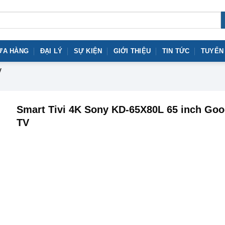
ỬA HÀNG
ĐẠI LÝ
SỰ KIỆN
GIỚI THIỆU
TIN TỨC
TUYỂN
V
Smart Tivi 4K Sony KD-65X80L 65 inch Goo
TV