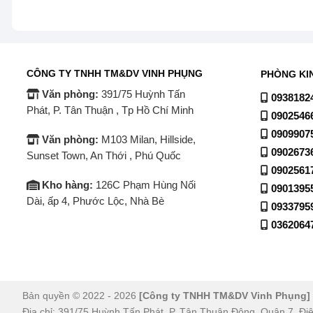
CÔNG TY TNHH TM&DV VINH PHỤNG
PHÒNG KI
Văn phòng:
391/75 Huỳnh Tấn
0938182
Phát, P. Tân Thuận , Tp Hồ Chí Minh
0902546
0909907
Văn phòng:
M103 Milan, Hillside,
0902673
Sunset Town, An Thới , Phú Quốc
0902561
Kho hàng:
126C Phạm Hùng Nối
0901395
Dài, ấp 4, Phước Lộc, Nhà Bè
0933795
0362064
Bản quyền © 2022 - 2026
[Công ty TNHH TM&DV Vinh Phụng]
Địa chỉ: 391/75 Huỳnh Tấn Phát, P. Tân Thuận Đông, Quận 7. Đi