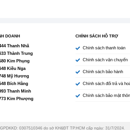
 và độ bão hòa màu cao, công nghệ này giúp tái tạo màu
 nhất, mang đến hình ảnh sống động, đẹp mắt và cực kỳ
NH DOANH
CHÍNH SÁCH HỖ TRỢ
hệ XR Motion Clarity để giảm mờ nhòe khi xem các chương
 hình ảnh màu đen giữa các cảnh chuyển động và tối ưu
444 Thanh Nhã
Chính sách thanh toán
 động mượt mà và sắc nét.
633 Thành Trung
Chính sách vận chuyển
580 Kim Phụng
648 Kiều Nga
Chính sách bảo hành
748 Mỹ Hương
548 Bích Hằng
Chính sách đổi trả và hoà
993 Thanh Minh
Chính sách bảo mật thôn
773 Kim Phượng
GPDKKD: 0307510346 do sở KH&ĐT TP.HCM cấp ngày: 31/7/2024.