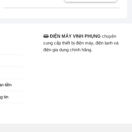
14.990.000 ₫.
là:
11.420.000 ₫.
ĐIỆN MÁY VINH PHỤNG
chuyên
cung cấp thiết bị điện máy, điện lạnh và
điện gia dụng chính hãng.
n tiền
g tin