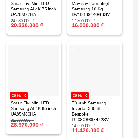
Smart Tivi Mini LED
Máy sấy bơm nhiệt
Samsung AI 4K 75 inch
Samsung 10 Kg
UA75M77HA
DV10BB9440GBSV
Giá
Giá
Giá
Giá
24.980.000
₫
17.800.000
₫
gốc
hiện
20.220.000
₫
gốc
hiện
16.000.000
₫
là:
tại
là:
tại
24.980.000 ₫.
là:
17.800.000 ₫.
là:
20.220.000 ₫.
16.000.000 ₫.
-8%
-24%
Đã bán: 0
Đã bán: 0
Smart Tivi Mini LED
Tủ lạnh Samsung
Samsung AI 4K 85 inch
Inverter 385 lít
UA85M80HA
Bespoke
RT38CB668422SV
Giá
Giá
31.500.000
₫
gốc
hiện
28.970.000
₫
Giá
Giá
14.990.000
₫
là:
tại
gốc
hiện
11.420.000
₫
31.500.000 ₫.
là:
là:
tại
28.970.000 ₫.