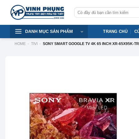
Skip
Tìm
to
kiếm:
content
DANH MỤC SẢN PHẨM
TRANG CHỦ
C
HOME
-
TIVI
-
SONY SMART GOOGLE TV 4K 65 INCH XR-65X95K-T
-21%