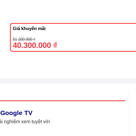
Giá khuyến mãi
Giá
Giá
51.200.000
₫
gốc
hiện
40.300.000
₫
là:
tại
51.200.000 ₫.
là:
40.300.000 ₫.
 Google TV
i nghiệm xem tuyệt vời