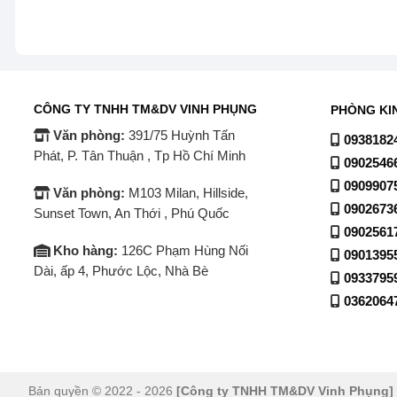
3. Công nghệ XR Triluminos Pro: Với bảng màu mở rộng
sắc chính xác và tự nhiên, ngay cả với những màu nhạt
chân thật.
CÔNG TY TNHH TM&DV VINH PHỤNG
PHÒNG KI
4. Công nghệ XR Motion Clarity: Tivi sử dụng công ng
trình thể thao hay phim hành động. Bằng cách chèn các
Văn phòng:
391/75 Huỳnh Tấn
0938182
Phát, P. Tân Thuận , Tp Hồ Chí Minh
hóa độ sáng, Tivi giúp bạn trải nghiệm hình ảnh chuyển
0902546
0909907
Văn phòng:
M103 Milan, Hillside,
0902673
Sunset Town, An Thới , Phú Quốc
0902561
Kho hàng:
126C Phạm Hùng Nối
0901395
Dài, ấp 4, Phước Lộc, Nhà Bè
0933795
0362064
Bản quyền © 2022 - 2026
[Công ty TNHH TM&DV Vinh Phụng]