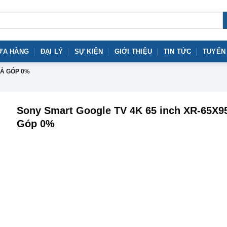
ỬA HÀNG
ĐẠI LÝ
SỰ KIỆN
GIỚI THIỆU
TIN TỨC
TUYỂN
RẢ GÓP 0%
Sony Smart Google TV 4K 65 inch XR-65X9
Góp 0%