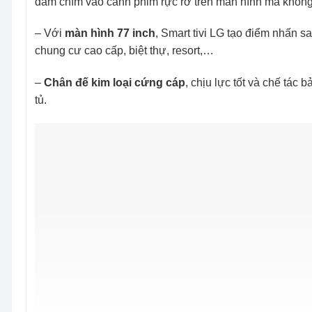
đắm chìm vào cảnh phim rực rỡ trên màn hình mà không 
– Với
màn hình 77 inch
, Smart tivi LG tạo điểm nhấn s
chung cư cao cấp, biệt thự, resort,…
–
Chân đế kim loại cứng cáp
, chịu lực tốt và chế tác 
tủ.