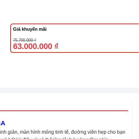
Giá khuyến mãi
Giá
Giá
75.700.000
₫
gốc
hiện
63.000.000
₫
là:
tại
75.700.000 ₫.
là:
63.000.000 ₫.
SA
inh giản, màn hình mỏng tinh tế, đường viền hẹp cho bạn