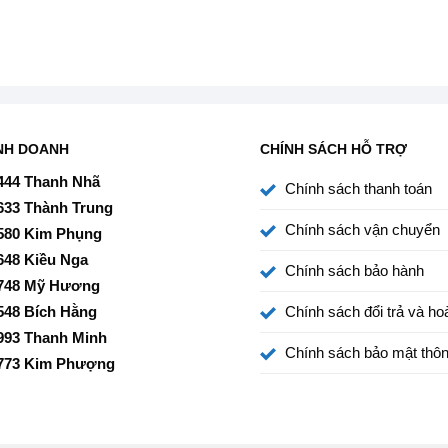
ấp trên 5000 khối hình để tạo nên hình ảnh HDR sống
ct Black
cho độ tương phản cao mang đến thước phim với
có trong bộ phim điện ảnh đúng theo ý đồ của đạo diễn,
NH DOANH
CHÍNH SÁCH HỖ TRỢ
yền tải đến người xem.
444 Thanh Nhã
Chính sách thanh toán
633 Thành Trung
i game cho hiệu ứng phản hồi nhạy, hỗ trợ tính
Chính sách vận chuyển
580 Kim Phụng
 độ
game HGiG
điều chỉnh đồ họa HDR đẹp mắt, nâng tầm
648 Kiều Nga
Chính sách bảo hành
748 Mỹ Hương
548 Bích Hằng
Chính sách đổi trả và hoà
993 Thanh Minh
Chính sách bảo mật thôn
773 Kim Phượng