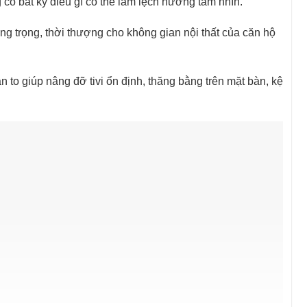
có bất kỳ điều gì có thể làm lệch hướng tầm nhìn.
ang trọng, thời thượng cho không gian nội thất của căn hộ
bản to giúp nâng đỡ tivi ổn định, thăng bằng trên mặt bàn, kệ