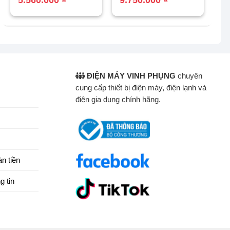
là:
tại
là:
tại
5.990.000 ₫.
là:
10.900.000 ₫.
là:
5.560.000 ₫.
9.750.000 ₫.
ĐIỆN MÁY VINH PHỤNG
chuyên
cung cấp thiết bị điện máy, điện lạnh và
điện gia dụng chính hãng.
n tiền
g tin