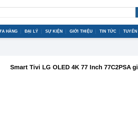
ỬA HÀNG
ĐẠI LÝ
SỰ KIỆN
GIỚI THIỆU
TIN TỨC
TUYỂN
Smart Tivi LG OLED 4K 77 Inch 77C2PSA gi