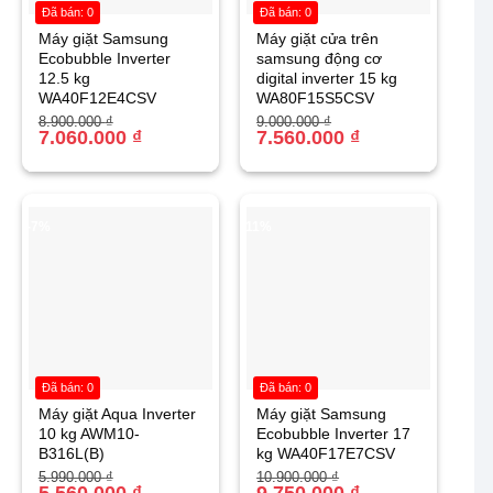
Đã bán: 0
Đã bán: 0
Máy giặt Samsung
Máy giặt cửa trên
Ecobubble Inverter
samsung động cơ
12.5 kg
digital inverter 15 kg
WA40F12E4CSV
WA80F15S5CSV
Giá
Giá
Giá
Giá
8.900.000
₫
9.000.000
₫
gốc
hiện
7.060.000
₫
gốc
hiện
7.560.000
₫
là:
tại
là:
tại
8.900.000 ₫.
là:
9.000.000 ₫.
là:
7.060.000 ₫.
7.560.000 ₫.
-7%
-11%
Đã bán: 0
Đã bán: 0
Máy giặt Aqua Inverter
Máy giặt Samsung
10 kg AWM10-
Ecobubble Inverter 17
B316L(B)
kg WA40F17E7CSV
Giá
Giá
Giá
Giá
5.990.000
₫
10.900.000
₫
gốc
hiện
5.560.000
₫
gốc
hiện
9.750.000
₫