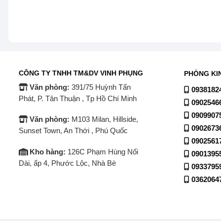
–
HDR Dynamic Tone Mapping Pro
, công nghệ nâng c
động đến từng chi tiết.
–
Perfect Color
có dải màu siêu rộng, công nghệ
Perfe
hình ảnh giống với nguyên bản nhất.
– Chế độ FilmMaker Mode bảo toàn tính nghệ thuật vốn 
CÔNG TY TNHH TM&DV VINH PHỤNG
PHÒNG KI
để bạn cảm nhận rõ hơn điều mà nhà làm phim muốn tru
Văn phòng:
391/75 Huỳnh Tấn
0938182
Phát, P. Tân Thuận , Tp Hồ Chí Minh
0902546
–
Auto Low Latency Mode (ALLM)
giảm độ trễ khi chơ
0909907
năng
FreeSync
,
G-Sync
chống xé hình, giật hình. Chế
Văn phòng:
M103 Milan, Hillside,
0902673
trải nghiệm cho các game thủ tối ưu.
Sunset Town, An Thới , Phú Quốc
0902561
Kho hàng:
126C Phạm Hùng Nối
0901395
Dài, ấp 4, Phước Lộc, Nhà Bè
0933795
0362064