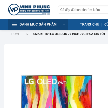
Skip
Tìm
to
kiếm:
content
DANH MỤC SẢN PHẨM
TRANG CHỦ
C
HOME
-
TIVI
-
SMART TIVI LG OLED 4K 77 INCH 77C2PSA GIÁ TỐT
-17%