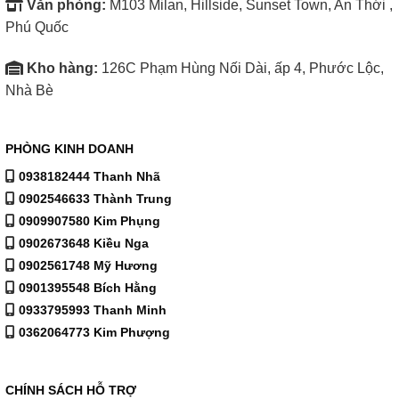
Văn phòng:
M103 Milan, Hillside, Sunset Town, An Thới ,
Phú Quốc
Xem thêm tivi
tại đây
Kho hàng:
126C Phạm Hùng Nối Dài, ấp 4, Phước Lộc,
Mua hàng trực tiếp tại
Nhà Bè
126C Phạm Hùng Nối dài – Xã Nhà Bè – Hồ Chí Minh
PHÒNG KINH DOANH
Xem hướng dẫn đường đi
0938182444 Thanh Nhã
0902546633 Thành Trung
0909907580 Kim Phụng
0902673648 Kiều Nga
0902561748 Mỹ Hương
0901395548 Bích Hằng
0933795993 Thanh Minh
0362064773 Kim Phượng
CHÍNH SÁCH HỖ TRỢ