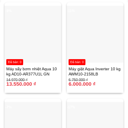
-9%
-11%
Đã bán: 0
Đã bán: 0
Máy sấy bơm nhiệt Aqua 10
Máy giặt Aqua Inverter 10 kg
kg AD10-AR377U1L GN
AWM10-2158LB
Giá
Giá
Giá
Giá
14.970.000
₫
6.750.000
₫
gốc
hiện
13.550.000
₫
gốc
hiện
6.000.000
₫
là:
tại
là:
tại
14.970.000 ₫.
là:
6.750.000 ₫.
là:
13.550.000 ₫.
6.000.000 ₫.
-7%
-17%