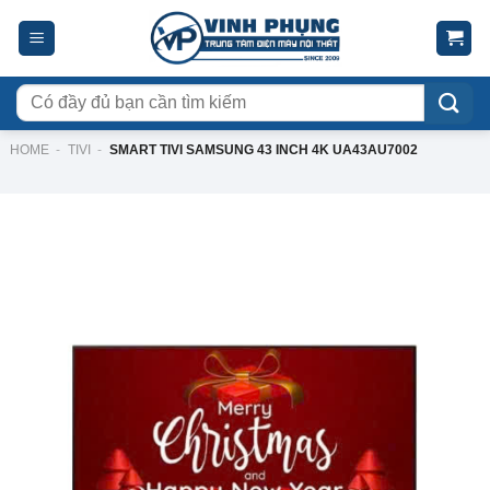
Skip
to
content
Tìm
kiếm:
HOME
-
TIVI
-
SMART TIVI SAMSUNG 43 INCH 4K UA43AU7002
-13%