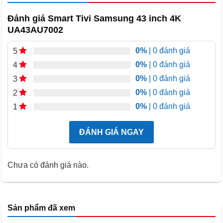
Nếu bạn là người hướng tới sự tinh giản, muốn tối ưu
Đánh giá Smart Tivi Samsung 43 inch 4K
hóa không gian sinh sống nhưng vẫn đảm bảo được sự
UA43AU7002
hiện đại, sang trọng, thì Samsung Crystal UHD 4K 43
inch UA43AU7002KXXV là sự lựa chọn mà bạn không
0%
| 0 đánh giá
5
thể nào bỏ qua. Tivi sở hữu thiết kế không viền 3 cạnh
0%
| 0 đánh giá
4
tinh tế và mỏng đến ấn tượng. Chiếc tivi hòa quyện hoàn
0%
| 0 đánh giá
3
0%
| 0 đánh giá
hảo vào nội thất, tạo nên không gian tổng thể liền mạch
2
0%
| 0 đánh giá
1
nhưng không kém phần sang trọng và thu hút mọi ánh
nhìn.
ĐÁNH GIÁ NGAY
Chưa có đánh giá nào.
Sản phẩm đã xem