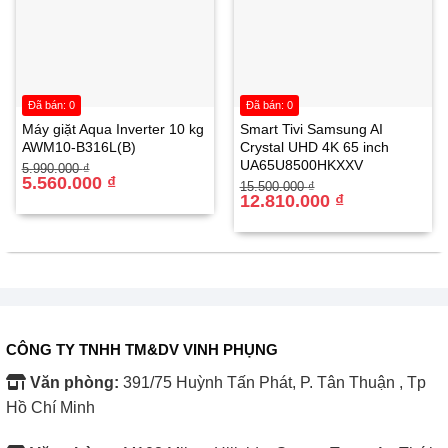
TIVI samsung trang bị loa tổng công suất 20W cho âm
Đã bán: 0
Đã bán: 0
thanh sống động, tăng cường hiệu ứng lan tỏa khi kết
Máy giặt Aqua Inverter 10 kg
Smart Tivi Samsung AI
AWM10-B316L(B)
Crystal UHD 4K 65 inch
hợp với loa thanh Samsung , kiến tạo không gian giải trí
UA65U8500HKXXV
Giá
Giá
5.990.000
₫
bùng nổ.
gốc
hiện
5.560.000
₫
Giá
Giá
15.500.000
₫
là:
tại
gốc
hiện
12.810.000
₫
5.990.000 ₫.
là:
là:
tại
5.560.000 ₫.
15.500.000 ₫.
là:
12.810.000 ₫.
CÔNG TY TNHH TM&DV VINH PHỤNG
Văn phòng:
391/75 Huỳnh Tấn Phát, P. Tân Thuận , Tp
Hồ Chí Minh