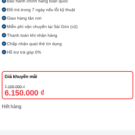
Bảo hành chính hãng toàn quốc
Đổi trả trong 7 ngày nếu lỗi kỹ thuật
Giao hàng tận nơi
Miễn phí vận chuyển tại Sài Gòn (cũ)
Thanh toán khi nhận hàng
Chấp nhận quẹt thẻ tín dụng
Hỗ trợ trả góp 0%
Giá khuyến mãi
Giá
Giá
7.100.000
₫
gốc
hiện
6.150.000
₫
là:
tại
7.100.000 ₫.
là:
6.150.000 ₫.
Hết hàng