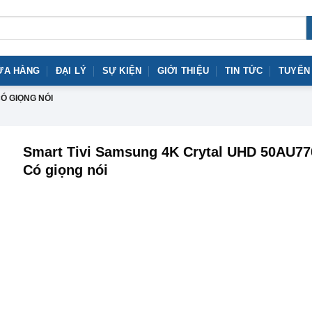
ỬA HÀNG
ĐẠI LÝ
SỰ KIỆN
GIỚI THIỆU
TIN TỨC
TUYỂN
Ó GIỌNG NÓI
Smart Tivi Samsung 4K Crytal UHD 50AU77
Có giọng nói