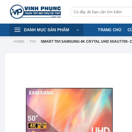
Skip
Tìm
to
kiếm:
content
DANH MỤC SẢN PHẨM
TRANG CHỦ
C
HOME
-
TIVI
-
SMART TIVI SAMSUNG 4K CRYTAL UHD 50AU7700- C
-36%