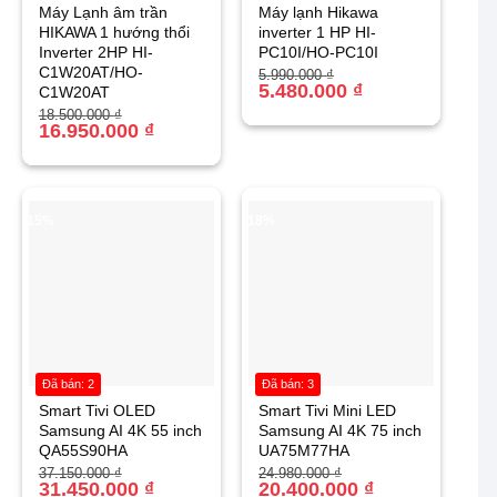
Máy Lạnh âm trần
Máy lạnh Hikawa
HIKAWA 1 hướng thổi
inverter 1 HP HI-
Inverter 2HP HI-
PC10I/HO-PC10I
C1W20AT/HO-
Giá
Giá
5.990.000
₫
gốc
hiện
5.480.000
₫
C1W20AT
là:
tại
Giá
Giá
18.500.000
₫
5.990.000 ₫.
là:
gốc
hiện
16.950.000
₫
5.480.000 ₫.
là:
tại
18.500.000 ₫.
là:
16.950.000 ₫.
-15%
-18%
Đã bán: 2
Đã bán: 3
Smart Tivi OLED
Smart Tivi Mini LED
Samsung AI 4K 55 inch
Samsung AI 4K 75 inch
QA55S90HA
UA75M77HA
Giá
Giá
Giá
Giá
37.150.000
₫
24.980.000
₫
gốc
hiện
31.450.000
₫
gốc
hiện
20.400.000
₫