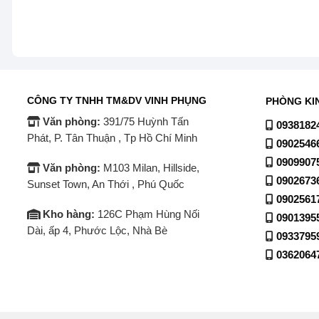
CÔNG TY TNHH TM&DV VINH PHỤNG
PHÒNG KI
Văn phòng:
391/75 Huỳnh Tấn
0938182
Phát, P. Tân Thuận , Tp Hồ Chí Minh
0902546
0909907
Văn phòng:
M103 Milan, Hillside,
0902673
Sunset Town, An Thới , Phú Quốc
0902561
Kho hàng:
126C Phạm Hùng Nối
0901395
Dài, ấp 4, Phước Lộc, Nhà Bè
0933795
0362064
Nâng cấp mọi nội dung xem lên chuẩn g