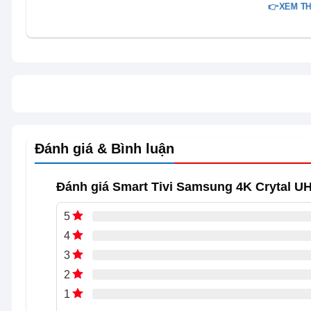
👉XEM TH
Đánh giá & Bình luận
Hình ảnh sắc nét gấp 4 lần Full HD nhờ
Đánh giá Smart Tivi Samsung 4K Crytal U
5
4
3
2
1