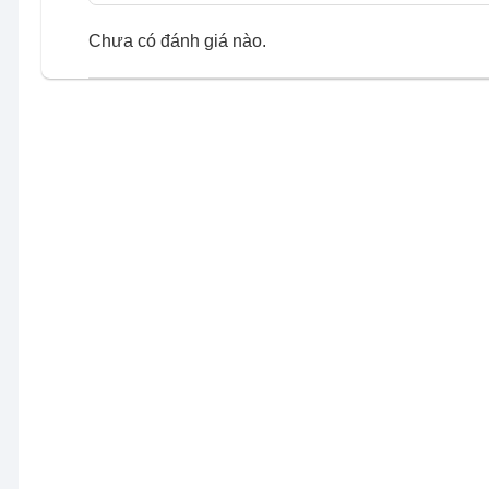
Chưa có đánh giá nào.
Khung hình rực rỡ, ấn tượng với dải m
cuộc sống