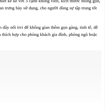
ết kế kế với 3 cạnh không viền, kích thước mỏng gọn,
n trưng bày sử dụng, cho người dùng sự tập trung tốt
ây nối tivi để không gian thêm gọn gàng, tinh tế, dễ
ch thích hợp cho phòng khách gia đình, phòng ngủ hoặc