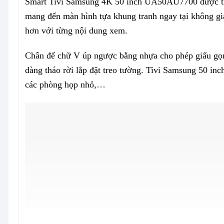
Smart Tivi Samsung 4K 50 inch UA50AU7700 được thi
mang đến màn hình tựa khung tranh ngay tại không gia
hơn với từng nội dung xem.
Chân đế chữ V úp ngược bằng nhựa cho phép giấu gọn d
dàng tháo rời lắp đặt treo tường. Tivi Samsung 50 in
các phòng họp nhỏ,…