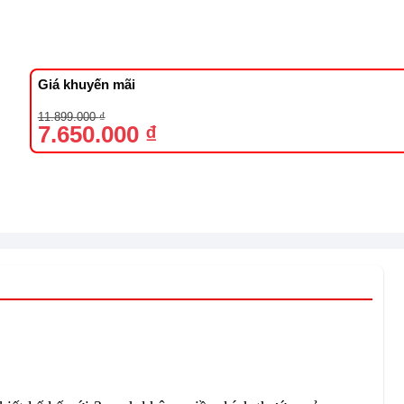
Giá khuyến mãi
Giá
Giá
11.899.000
₫
gốc
hiện
7.650.000
₫
là:
tại
11.899.000 ₫.
là:
7.650.000 ₫.