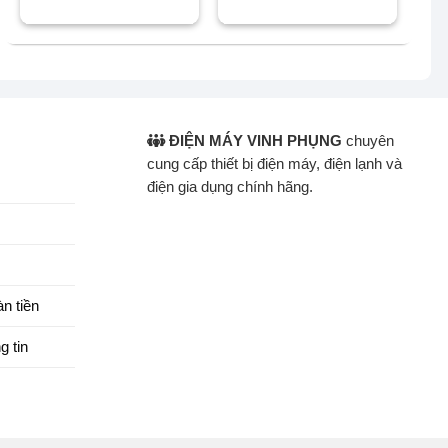
là:
tại
là:
tại
37.150.000 ₫.
là:
24.980.000 ₫.
là:
31.450.000 ₫.
20.400.000 ₫.
ĐIỆN MÁY VINH PHỤNG
chuyên
cung cấp thiết bị điện máy, điện lạnh và
điện gia dụng chính hãng.
n tiền
g tin