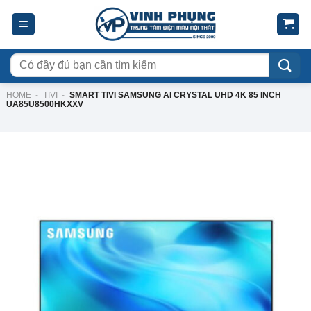
Skip
to
content
Tìm
kiếm:
HOME
-
TIVI
-
SMART TIVI SAMSUNG AI CRYSTAL UHD 4K 85 INCH
UA85U8500HKXXV
-19%