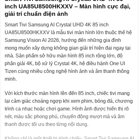
inch UA85U8500HKXXV – Màn hình cực đại,
giải trí chuẩn điện ảnh
Smart Tivi Samsung AI Crystal UHD 4K 85 inch
UA85U8500HKXXV là mẫu tivi màn hình lớn thuộc thế hệ
Samsung Vision AI 2026, hướng đến những gia đình
mong muốn xây dựng không gian giải trí hiện đại ngay tại
nhà. Sản phẩm sở hữu màn hình 85 inch rộng lớn, độ
phân giải 4K, bộ xử lý Crystal 4K, hệ điều hành One UI
Tizen cùng nhiều công nghệ hình ảnh và âm thanh thông
minh.
Với kích thước màn hình lên đến 85 inch, chiếc tivi mang
lại cảm giác choáng ngợp khi xem phim, bóng đá, chương
trình ca nhạc hoặc chơi game. Hình ảnh được hiển thị rõ
nét, màu sắc phong phú, chuyển động mượt mà và âm
thanh được tối ưu theo từng nội dung.
Không chỉ là một thiết bị trình chiếu, Smart Tivi Samsung AI