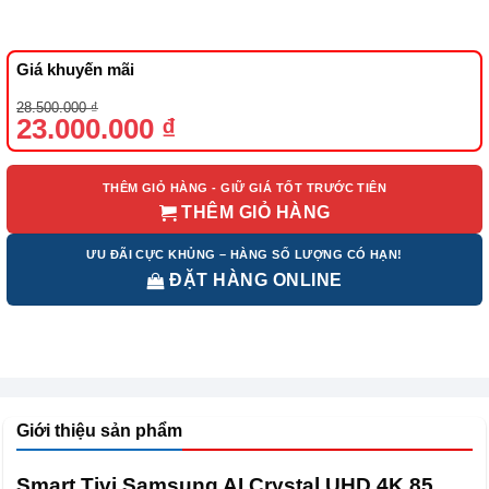
Giá khuyến mãi
Giá
Giá
28.500.000
₫
gốc
hiện
23.000.000
₫
là:
tại
28.500.000 ₫.
là:
23.000.000 ₫.
THÊM GIỎ HÀNG - GIỮ GIÁ TỐT TRƯỚC TIÊN
THÊM GIỎ HÀNG
ƯU ĐÃI CỰC KHỦNG – HÀNG SỐ LƯỢNG CÓ HẠN!
ĐẶT HÀNG ONLINE
Giới thiệu sản phẩm
Smart Tivi Samsung AI Crystal UHD 4K 85