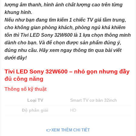
lượng âm thanh, hình ảnh chất lượng cao trên từng
khung hình.
Nếu như bạn đang tìm kiếm 1 chiếc TV giá tầm trung,
cho không gian phòng khách, phòng ngủ khá khiêm
tốn thì Tivi LED Sony 32W600 là 1 lựa chọn thông minh
dành cho bạn. Và để chọn được sản phẩm đúng ý,
đúng nhu cầu. Hãy xem ngay thông tin qua bài viết
dưới đây!
Tivi LED Sony 32W600 – nhỏ gọn nhưng đầy
đủ công năng
Thông số kỹ thuật
Loại TV
Smart TV cơ bản 32inch
Độ phân giải
HD
Tích hợp đầu thu kĩ thuật số
Đầu thu
DVB-T2
👉XEM THÊM CHI TIẾT
Kết nối Internet: cổng LAN, Wifi