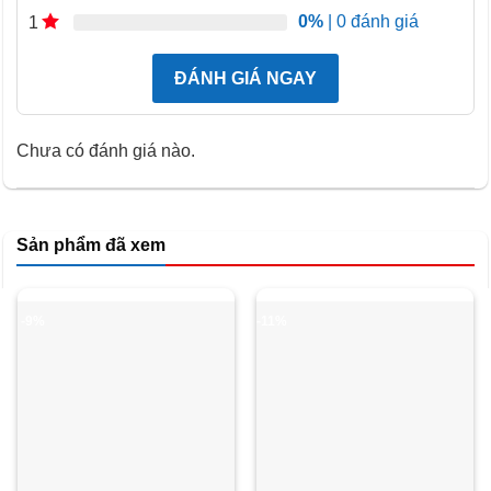
0%
| 0 đánh giá
1
Dòng sản phẩm
2016
Bảo hành
Bảo hành chính hãng 24 tháng
ĐÁNH GIÁ NGAY
Chưa có đánh giá nào.
Sản phẩm đã xem
-9%
-11%
Thiết kế màn hình gọn nhẹ, tinh tế