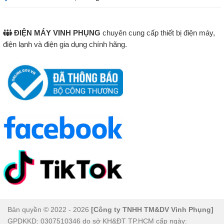
ĐIỆN MÁY VINH PHỤNG
chuyên cung cấp thiết bị điện máy,
điện lạnh và điện gia dụng chính hãng.
Âm thanh đa chiều – mạnh mẽ và sống động
Với công nghệ âm thanh vòm Dolby Digital tạo nên nguồn
âm thanh êm ái, có tiếng động gần gũi. Cho trải nghiệm
chân thực nhất từ những bộ phim, chương trình truyền
hình mà bạn yêu thích. Hơn nữa, Tivi LED Sony
32W600D còn tích hợp thêm chế độ Clear Phase loại bỏ
được những tạp âm, cho âm thanh trong trẻo, bắt tai hơn.
Bản quyền © 2022 - 2026
[Công ty TNHH TM&DV Vinh Phụng]
GPDKKD: 0307510346 do sở KH&ĐT TP.HCM cấp ngày: