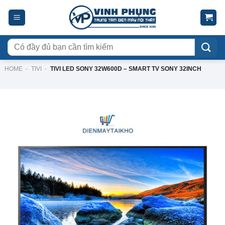
Skip
to
content
Tìm
kiếm:
HOME
-
TIVI
-
TIVI LED SONY 32W600D – SMART TV SONY 32INCH