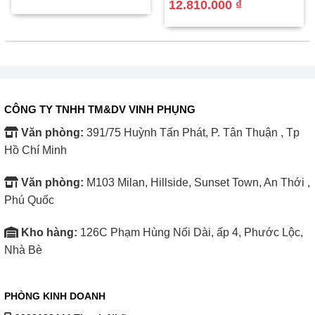
là:
tại
gốc
hiện
12.810.000
₫
5.990.000 ₫.
là:
là:
tại
5.560.000 ₫.
15.500.000 ₫.
là:
12.810.000 ₫.
Tích hợp bộ bảo vệ Sony X – Protection PRO có thể
hạn chế được những tác động bên ngoài gây hại
cho TV: bụi bẩn, độ ẩm và sấm sét.
CÔNG TY TNHH TM&DV VINH PHỤNG
Văn phòng:
391/75 Huỳnh Tấn Phát, P. Tân Thuận , Tp
(Tính năng này chỉ có thể hạn chế và tăng thêm độ
Hồ Chí Minh
bảo vệ trên sản phẩm chứ không thể ngăn chặn
100%)
Văn phòng:
M103 Milan, Hillside, Sunset Town, An Thới ,
Phú Quốc
Kho hàng:
126C Phạm Hùng Nối Dài, ấp 4, Phước Lộc,
Nhà Bè
PHÒNG KINH DOANH