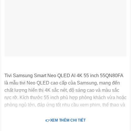
Tivi Samsung Smart Neo QLED AI 4K 55 inch 55QN80FA
là mẫu tivi Neo QLED cao cấp của Samsung, mang đến
chất lượng hiển thị 4K sắc nét, độ sáng cao và màu sắc
rực rỡ. Kích thước 55 inch phù hợp phòng khách vừa hoặc
phòng ngủ lớn, đáp ứng tốt nhu cầu xem phim, thể thao và
giải trí gia đình. Thiết kế viền mỏng hiện đại giúp tivi trở
thành điểm nhấn tinh tế trong không gian sống.
👉XEM THÊM CHI TIẾT