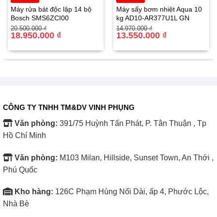
Máy rửa bát độc lập 14 bộ
Máy sấy bơm nhiệt Aqua 10
Nâng cấp hình ảnh theo thời gian thực
Bosch SMS6ZCI00
kg AD10-AR377U1L GN
Giá
Giá
Giá
Giá
20.500.000
₫
14.970.000
₫
Tivi Samsung Smart Neo QLED AI 4K 55 inch 55QN80FA
gốc
hiện
18.950.000
₫
gốc
hiện
13.550.000
₫
là:
tại
là:
tại
được trang bị
bộ xử lý Neo Quantum Processor 4K AI
,
20.500.000 ₫.
là:
14.970.000 ₫.
là:
18.950.000 ₫.
13.550.000 ₫.
sử dụng trí tuệ nhân tạo để phân tích và nâng cấp từng
khung hình. Nội dung độ phân giải thấp được cải thiện độ
nét rõ rệt.
Tối ưu theo từng loại nội dung
CÔNG TY TNHH TM&DV VINH PHỤNG
Bộ xử lý AI tự động nhận diện phim, thể thao hay game để
Văn phòng:
391/75 Huỳnh Tấn Phát, P. Tân Thuận , Tp
điều chỉnh độ sáng, màu sắc và độ tương phản phù hợp,
Hồ Chí Minh
mang lại trải nghiệm xem ổn định và dễ chịu.
Văn phòng:
M103 Milan, Hillside, Sunset Town, An Thới ,
Giảm nhiễu và tăng chi tiết
Phú Quốc
Công nghệ AI giúp giảm nhiễu hiệu quả và giữ lại nhiều
Kho hàng:
126C Phạm Hùng Nối Dài, ấp 4, Phước Lộc,
chi tiết hơn, đặc biệt trong các cảnh chuyển động nhanh.
Nhà Bè