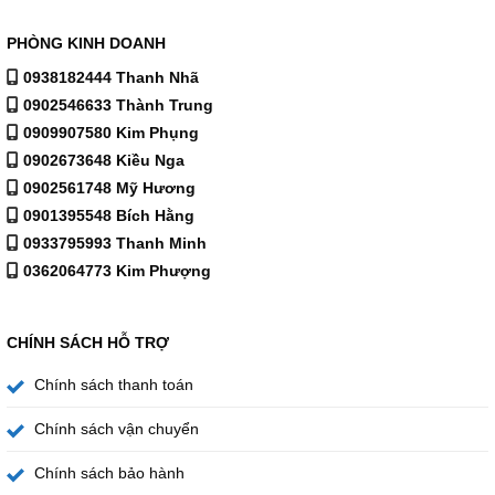
Âm thanh sống động hòa hợp với hình ảnh
PHÒNG KINH DOANH
0938182444 Thanh Nhã
0902546633 Thành Trung
0909907580 Kim Phụng
0902673648 Kiều Nga
0902561748 Mỹ Hương
0901395548 Bích Hằng
0933795993 Thanh Minh
0362064773 Kim Phượng
CHÍNH SÁCH HỖ TRỢ
OTS+ theo chuyển động hình ảnh
Chính sách thanh toán
Âm thanh được điều chỉnh theo chuyển động của vật thể
Chính sách vận chuyển
trên màn hình, giúp hình ảnh và âm thanh đồng bộ, tăng
cảm giác nhập vai khi xem phim.
Chính sách bảo hành