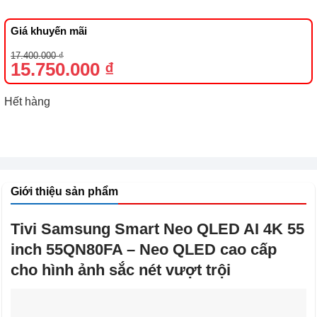
Giá khuyến mãi
Giá
Giá
17.400.000
₫
gốc
hiện
15.750.000
₫
là:
tại
17.400.000 ₫.
là:
15.750.000 ₫.
Hết hàng
Giới thiệu sản phẩm
Tivi Samsung Smart Neo QLED AI 4K 55
inch 55QN80FA – Neo QLED cao cấp
cho hình ảnh sắc nét vượt trội