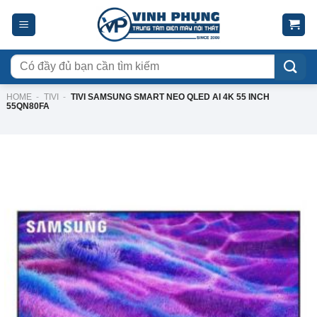
Skip
to
content
Tìm
kiếm:
HOME
-
TIVI
-
TIVI SAMSUNG SMART NEO QLED AI 4K 55 INCH
55QN80FA
-9%