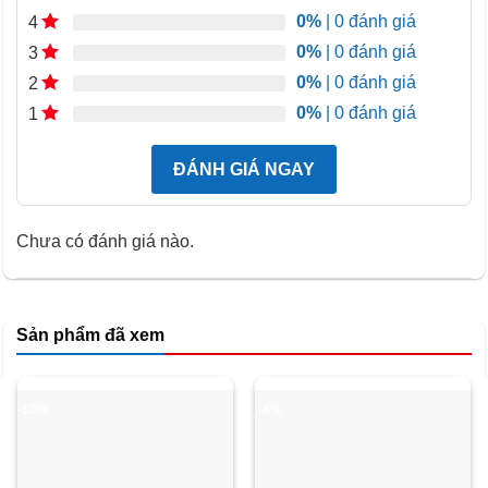
sống động.
0%
| 0 đánh giá
4
0%
| 0 đánh giá
Quantum Matrix Core
3
0%
| 0 đánh giá
2
0%
| 0 đánh giá
1
ĐÁNH GIÁ NGAY
Chưa có đánh giá nào.
Sản phẩm đã xem
Công nghệ Quantum Matrix điều khiển chính xác các đèn
-10%
-4%
Mini LED, giúp tái tạo chi tiết tốt hơn trong những cảnh tối
hoặc có độ tương phản cao.